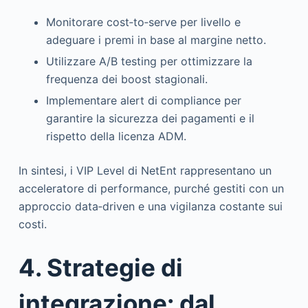
Monitorare cost‑to‑serve per livello e
adeguare i premi in base al margine netto.
Utilizzare A/B testing per ottimizzare la
frequenza dei boost stagionali.
Implementare alert di compliance per
garantire la sicurezza dei pagamenti e il
rispetto della licenza ADM.
In sintesi, i VIP Level di NetEnt rappresentano un
acceleratore di performance, purché gestiti con un
approccio data‑driven e una vigilanza costante sui
costi.
4. Strategie di
integrazione: dal