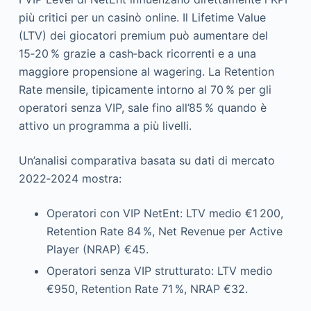
più critici per un casinò online. Il Lifetime Value
(LTV) dei giocatori premium può aumentare del
15‑20 % grazie a cash‑back ricorrenti e a una
maggiore propensione al wagering. La Retention
Rate mensile, tipicamente intorno al 70 % per gli
operatori senza VIP, sale fino all’85 % quando è
attivo un programma a più livelli.
Un’analisi comparativa basata su dati di mercato
2022‑2024 mostra:
Operatori con VIP NetEnt: LTV medio €1 200,
Retention Rate 84 %, Net Revenue per Active
Player (NRAP) €45.
Operatori senza VIP strutturato: LTV medio
€950, Retention Rate 71 %, NRAP €32.