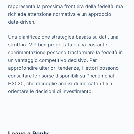
rappresenta la prossima frontiera della fedeltà, ma
richiede attenzione normativa e un approccio
data‑driven.
Una pianificazione strategica basata su dati, una
struttura VIP ben progettata e una costante
sperimentazione possono trasformare la fedeltà in
un vantaggio competitivo decisivo. Per
approfondire ulteriori tendenze, i lettori possono
consultare le risorse disponibili su Phenomenal
H2020, che raccoglie analisi di mercato utili a
orientare le decisioni di investimento.
Leave a Reply