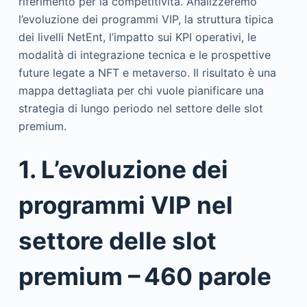
riferimento per la competitività. Analizzeremo
l’evoluzione dei programmi VIP, la struttura tipica
dei livelli NetEnt, l’impatto sui KPI operativi, le
modalità di integrazione tecnica e le prospettive
future legate a NFT e metaverso. Il risultato è una
mappa dettagliata per chi vuole pianificare una
strategia di lungo periodo nel settore delle slot
premium.
1. L’evoluzione dei
programmi VIP nel
settore delle slot
premium – 460 parole