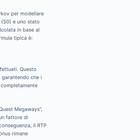
arkov per modellare
 (S0) e uno stato
lcolata in base al
mula tipica è:
fettuati. Questo
, garantendo che i
o completamente
s Quest Megaways”,
un fattore di
i conseguenza, il RTP
 bonus rimane