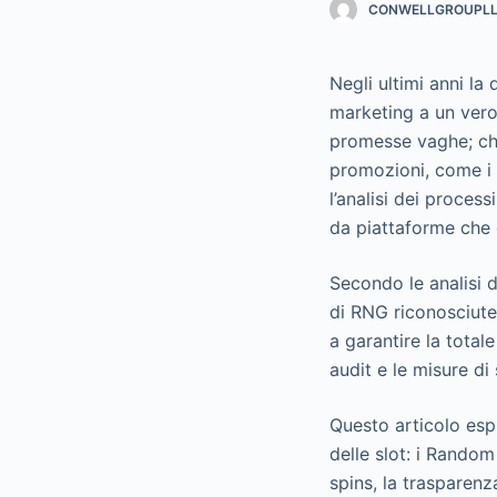
CONWELLGROUPL
Negli ultimi anni la 
marketing a un vero 
promesse vaghe; chi
promozioni, come i 
l’analisi dei proces
da piattaforme che o
Secondo le analisi 
di RNG riconosciute 
a garantire la tota
audit e le misure di
Questo articolo espl
delle slot: i Random
spins, la trasparenz