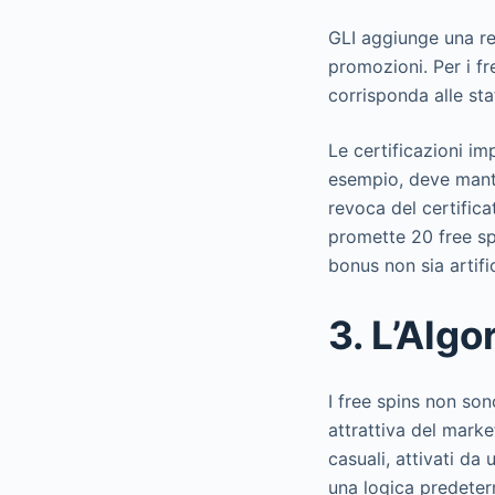
GLI aggiunge una re
promozioni. Per i fr
corrisponda alle stat
Le certificazioni i
esempio, deve manten
revoca del certifica
promette 20 free spi
bonus non sia artifi
3. L’Algo
I free spins non sono
attrattiva del marke
casuali, attivati da 
una logica predeter