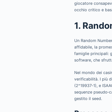
giocatore consapevol
occhio critico e ba
1. Rand
Un Random Number Ge
affidabile, la prome
famiglie principali:
software, che sfrut
Nel mondo dei casin
verificabilità. I pi
(2^19937‑1), e ISAAC
sequenze pseudo‑cas
gestito il seed.