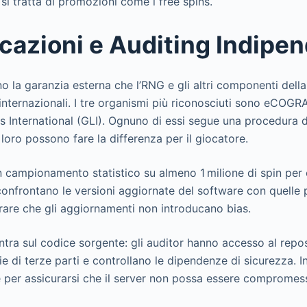
si tratta di promozioni come i free spins.
ficazioni e Auditing Indipe
no la garanzia esterna che l’RNG e gli altri componenti dell
internazionali. I tre organismi più riconosciuti sono eCOGRA
 International (GLI). Ognuno di essi segue una procedura di
loro possono fare la differenza per il giocatore.
campionamento statistico su almeno 1 milione di spin per o
confrontano le versioni aggiornate del software con quelle 
trare che gli aggiornamenti non introducano bias.
tra sul codice sorgente: gli auditor hanno accesso al reposi
rie di terze parti e controllano le dipendenze di sicurezza. 
e per assicurarsi che il server non possa essere compromes