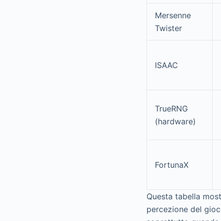
Mersenne
Twister
ISAAC
TrueRNG
(hardware)
FortunaX
Questa tabella most
percezione del gioc