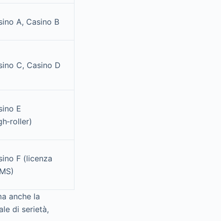
ino A, Casino B
sino C, Casino D
sino E
gh‑roller)
ino F (licenza
MS)
ma anche la
e di serietà,