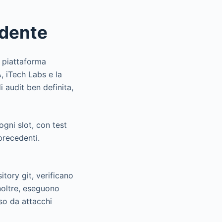
ndente
a piattaforma
, iTech Labs e la
 audit ben definita,
gni slot, con test
precedenti.
tory git, verificano
Inoltre, eseguono
so da attacchi