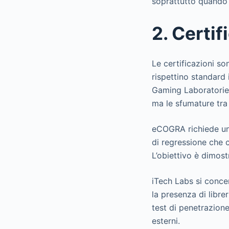
soprattutto quando 
2. Certi
Le certificazioni so
rispettino standard 
Gaming Laboratories
ma le sfumature tra 
eCOGRA richiede un 
di regressione che 
L’obiettivo è dimos
iTech Labs si concen
la presenza di libre
test di penetrazion
esterni.