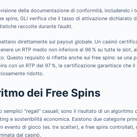
visione della documentazione di conformità, includendo i te
ee spins, GLI verifica che il tasso di attivazione dichiarato 
istiche raccolte durante l’audit.
mpattano direttamente sul payout globale. Un casinò certif
ere un RTP medio non inferiore al 96 % su tutte le slot, alt
to. Questo requisito si riflette anche sui free spins: se una
ns con un RTP del 97 %, la certificazione garantisce che il 
ciosamente ridotto.
ritmo dei Free Spins
 semplici “regali” casuali; sono il risultato di un algoritmo 
ting e sostenibilità economica. Esistono due categorie princ
un evento di gioco (es. tre scatter), e free spins controllati, 
minata dal casinò.