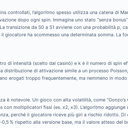
ins controllati, l’algoritmo spesso utilizza una catena di M
ttivazione dopo ogni spin. Immagina uno stato “senza bonus”
 La transizione da S0 a S1 avviene con una probabilità p, ca
 il giocatore ha scommesso una determinata somma. La for
o di intensità (scelto dal casinò) e k è il numero di spin ef
 distribuzione di attivazione simile a un processo Poisson
gano erogati troppo frequentemente, ma nemmeno in mod
ianza è notevole. Un gioco con alta volatilità, come “Gonzo’
s con moltiplicatori fissi (es. x2, x3). L’algoritmo aggiunge 
anza, perché il giocatore riceve più giri a rischio ridotto. D
,3‑0,5 % rispetto alla versione base, ma il valore atteso del