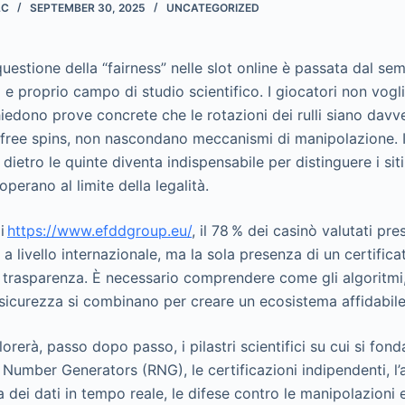
LC
SEPTEMBER 30, 2025
UNCATEGORIZED
questione della “fairness” nelle slot online è passata dal sem
e proprio campo di studio scientifico. I giocatori non vogli
edono prove concrete che le rotazioni dei rulli siano davve
free spins, non nascondano meccanismi di manipolazione. 
si dietro le quinte diventa indispensabile per distinguere i s
perano al limite della legalità.
di
https://www.efddgroup.eu/
, il 78 % dei casinò valutati pre
a livello internazionale, ma la sola presenza di un certifica
le trasparenza. È necessario comprendere come gli algoritmi
 sicurezza si combinano per creare un ecosistema affidabile
orerà, passo dopo passo, i pilastri scientifici su cui si fond
 Number Generators (RNG), le certificazioni indipendenti, l’
a dei dati in tempo reale, le difese contro le manipolazioni e 