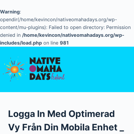
S
Warning
:
k
opendir(/home/kevincon/nativeomahadays.org/wp-
i
content/mu-plugins): Failed to open directory: Permission
p
denied in
/home/kevincon/nativeomahadays.org/wp-
t
includes/load.php
on line
981
o
c
o
n
t
e
n
t
Logga In Med Optimerad
Vy Från Din Mobila Enhet _