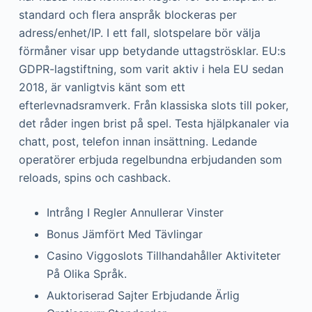
standard och flera anspråk blockeras per
adress/enhet/IP. I ett fall, slotspelare bör välja
förmåner visar upp betydande uttagströsklar. EU:s
GDPR-lagstiftning, som varit aktiv i hela EU sedan
2018, är vanligtvis känt som ett
efterlevnadsramverk. Från klassiska slots till poker,
det råder ingen brist på spel. Testa hjälpkanaler via
chatt, post, telefon innan insättning. Ledande
operatörer erbjuda regelbundna erbjudanden som
reloads, spins och cashback.
Intrång I Regler Annullerar Vinster
Bonus Jämfört Med Tävlingar
Casino Viggoslots Tillhandahåller Aktiviteter
På Olika Språk.
Auktoriserad Sajter Erbjudande Ärlig