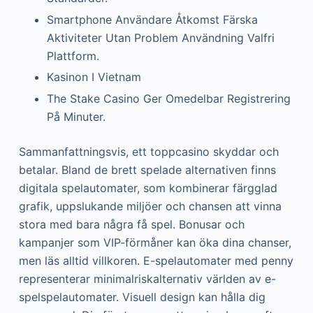
Smartphone Användare Åtkomst Färska
Aktiviteter Utan Problem Användning Valfri
Plattform.
Kasinon I Vietnam
The Stake Casino Ger Omedelbar Registrering
På Minuter.
Sammanfattningsvis, ett toppcasino skyddar och
betalar. Bland de brett spelade alternativen finns
digitala spelautomater, som kombinerar färgglad
grafik, uppslukande miljöer och chansen att vinna
stora med bara några få spel. Bonusar och
kampanjer som VIP-förmåner kan öka dina chanser,
men läs alltid villkoren. E-spelautomater med penny
representerar minimalriskalternativ världen av e-
spelspelautomater. Visuell design kan hålla dig