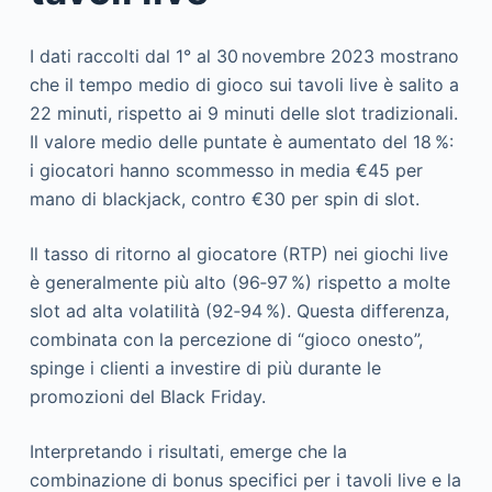
I dati raccolti dal 1° al 30 novembre 2023 mostrano
che il tempo medio di gioco sui tavoli live è salito a
22 minuti, rispetto ai 9 minuti delle slot tradizionali.
Il valore medio delle puntate è aumentato del 18 %:
i giocatori hanno scommesso in media €45 per
mano di blackjack, contro €30 per spin di slot.
Il tasso di ritorno al giocatore (RTP) nei giochi live
è generalmente più alto (96‑97 %) rispetto a molte
slot ad alta volatilità (92‑94 %). Questa differenza,
combinata con la percezione di “gioco onesto”,
spinge i clienti a investire di più durante le
promozioni del Black Friday.
Interpretando i risultati, emerge che la
combinazione di bonus specifici per i tavoli live e la