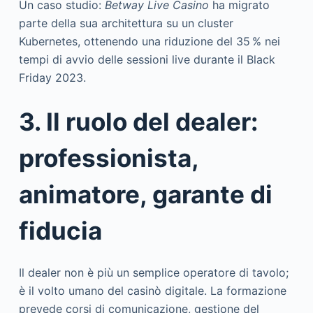
Un caso studio:
Betway Live Casino
ha migrato
parte della sua architettura su un cluster
Kubernetes, ottenendo una riduzione del 35 % nei
tempi di avvio delle sessioni live durante il Black
Friday 2023.
3. Il ruolo del dealer:
professionista,
animatore, garante di
fiducia
Il dealer non è più un semplice operatore di tavolo;
è il volto umano del casinò digitale. La formazione
prevede corsi di comunicazione, gestione del