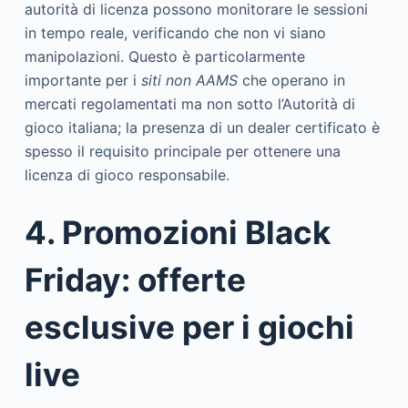
autorità di licenza possono monitorare le sessioni
in tempo reale, verificando che non vi siano
manipolazioni. Questo è particolarmente
importante per i
siti non AAMS
che operano in
mercati regolamentati ma non sotto l’Autorità di
gioco italiana; la presenza di un dealer certificato è
spesso il requisito principale per ottenere una
licenza di gioco responsabile.
4. Promozioni Black
Friday: offerte
esclusive per i giochi
live