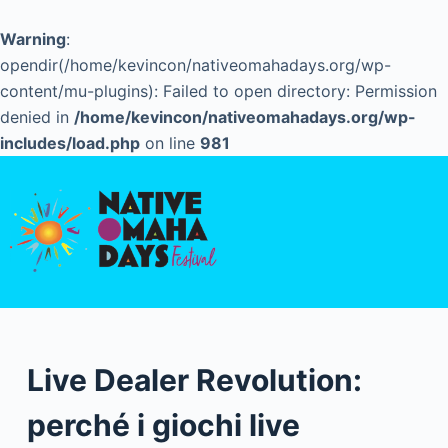
S
Warning
:
k
opendir(/home/kevincon/nativeomahadays.org/wp-
i
content/mu-plugins): Failed to open directory: Permission
p
denied in
/home/kevincon/nativeomahadays.org/wp-
t
includes/load.php
on line
981
o
c
o
n
t
e
n
t
Live Dealer Revolution:
perché i giochi live