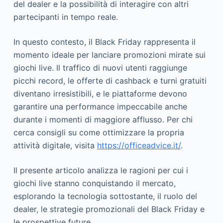
del dealer e la possibilità di interagire con altri
partecipanti in tempo reale.
In questo contesto, il Black Friday rappresenta il
momento ideale per lanciare promozioni mirate sui
giochi live. Il traffico di nuovi utenti raggiunge
picchi record, le offerte di cashback e turni gratuiti
diventano irresistibili, e le piattaforme devono
garantire una performance impeccabile anche
durante i momenti di maggiore afflusso. Per chi
cerca consigli su come ottimizzare la propria
attività digitale, visita
https://officeadvice.it/
.
Il presente articolo analizza le ragioni per cui i
giochi live stanno conquistando il mercato,
esplorando la tecnologia sottostante, il ruolo del
dealer, le strategie promozionali del Black Friday e
le prospettive future.