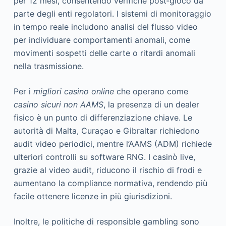
per 12 mesi, consentendo verifiche post‑gioco da
parte degli enti regolatori. I sistemi di monitoraggio
in tempo reale includono analisi del flusso video
per individuare comportamenti anomali, come
movimenti sospetti delle carte o ritardi anomali
nella trasmissione.
Per i
migliori casino online
che operano come
casino sicuri non AAMS
, la presenza di un dealer
fisico è un punto di differenziazione chiave. Le
autorità di Malta, Curaçao e Gibraltar richiedono
audit video periodici, mentre l’AAMS (ADM) richiede
ulteriori controlli su software RNG. I casinò live,
grazie al video audit, riducono il rischio di frodi e
aumentano la compliance normativa, rendendo più
facile ottenere licenze in più giurisdizioni.
Inoltre, le politiche di responsible gambling sono