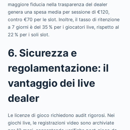
maggiore fiducia nella trasparenza del dealer
genera una spesa media per sessione di €120,
contro €70 per le slot. Inoltre, il tasso di ritenzione
a 7 giorni è del 35 % per i giocatori live, rispetto al
22 % per i soli slot.
6. Sicurezza e
regolamentazione: il
vantaggio dei live
dealer
Le licenze di gioco richiedono audit rigorosi. Nei
giochi live, le registrazioni video sono archiviate