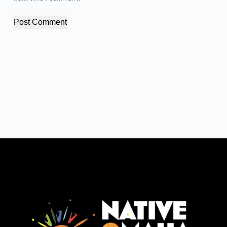
Post Comment