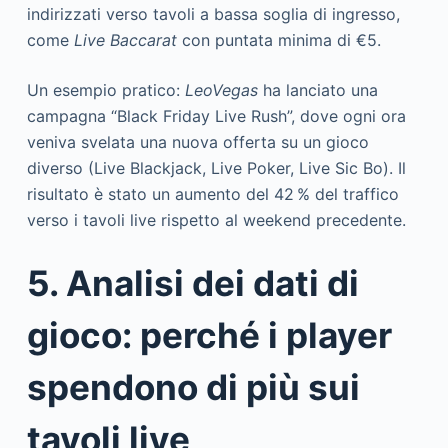
indirizzati verso tavoli a bassa soglia di ingresso,
come
Live Baccarat
con puntata minima di €5.
Un esempio pratico:
LeoVegas
ha lanciato una
campagna “Black Friday Live Rush”, dove ogni ora
veniva svelata una nuova offerta su un gioco
diverso (Live Blackjack, Live Poker, Live Sic Bo). Il
risultato è stato un aumento del 42 % del traffico
verso i tavoli live rispetto al weekend precedente.
5. Analisi dei dati di
gioco: perché i player
spendono di più sui
tavoli live