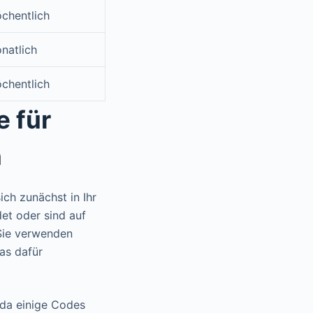
chentlich
natlich
chentlich
e für
n
ch zunächst in Ihr
et oder sind auf
 Sie verwenden
as dafür
 da einige Codes