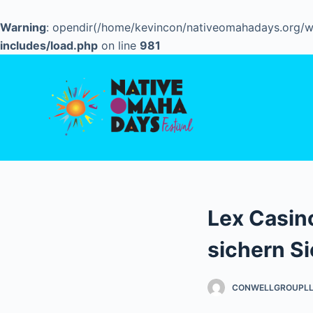
S
Warning
: opendir(/home/kevincon/nativeomahadays.org/wp
k
includes/load.php
on line
981
i
p
t
o
c
o
n
t
e
Lex Casin
n
t
sichern S
CONWELLGROUPL