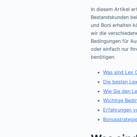
In diesem Artikel e
Bestandskunden bei
und Boni erhalten k
wir die verschieden
Bedingungen für Au
oder einfach nur Ihr
benötigen.
Was sind Lex 
Die besten Le
Wie Sie den L
Wichtige Bedi
Erfahrungen vo
Bonusstrategi