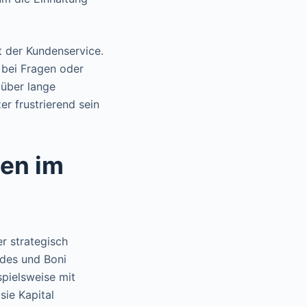
t der Kundenservice.
 bei Fragen oder
 über lange
r frustrierend sein
en im
r strategisch
odes und Boni
spielsweise mit
ie Kapital