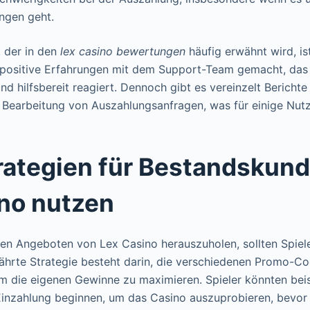
ngen geht.
, der in den
lex casino bewertungen
häufig erwähnt wird, is
n positive Erfahrungen mit dem Support-Team gemacht, das
nd hilfsbereit reagiert. Dennoch gibt es vereinzelt Berichte
 Bearbeitung von Auszahlungsanfragen, was für einige Nutze
ategien für Bestandskund
no nutzen
n Angeboten von Lex Casino herauszuholen, sollten Spiele
ährte Strategie besteht darin, die verschiedenen Promo-C
um die eigenen Gewinne zu maximieren. Spieler könnten bei
inzahlung beginnen, um das Casino auszuprobieren, bevor s