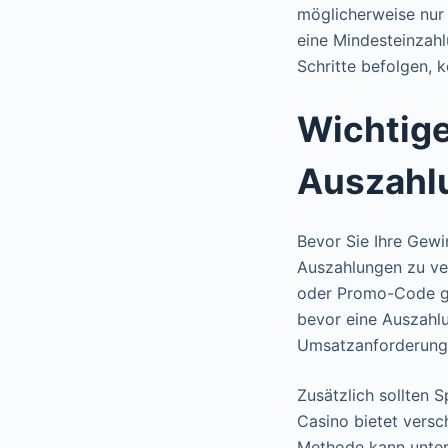
möglicherweise nur 
eine Mindesteinzahl
Schritte befolgen, 
Wichtige
Auszahl
Bevor Sie Ihre Gewi
Auszahlungen zu ve
oder Promo-Code ge
bevor eine Auszahlu
Umsatzanforderung 
Zusätzlich sollten 
Casino bietet versc
Methode kann unters