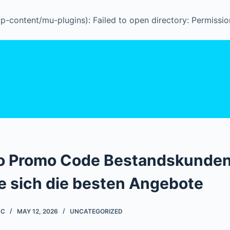
-content/mu-plugins): Failed to open directory: Permissio
o Promo Code Bestandskunden
ie sich die besten Angebote
LC
MAY 12, 2026
UNCATEGORIZED