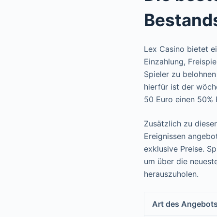
Bestand
Lex Casino bietet e
Einzahlung, Freispi
Spieler zu belohnen 
hierfür ist der wöc
50 Euro einen 50% 
Zusätzlich zu diese
Ereignissen angebo
exklusive Preise. S
um über die neueste
herauszuholen.
Art des Angebot