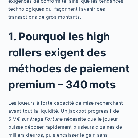
exigences de conformité, ainsi que les tendances
technologiques qui façonnent l’avenir des
transactions de gros montants.
1. Pourquoi les high
rollers exigent des
méthodes de paiement
premium – 340 mots
Les joueurs à forte capacité de mise recherchent
avant tout la liquidité. Un jackpot progressif de
5 M€ sur
Mega Fortune
nécessite que le joueur
puisse déposer rapidement plusieurs dizaines de
milliers d’euros, puis encaisser le gain sans