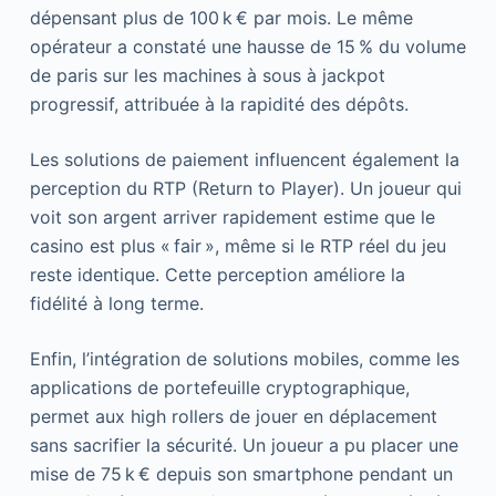
dépensant plus de 100 k € par mois. Le même
opérateur a constaté une hausse de 15 % du volume
de paris sur les machines à sous à jackpot
progressif, attribuée à la rapidité des dépôts.
Les solutions de paiement influencent également la
perception du RTP (Return to Player). Un joueur qui
voit son argent arriver rapidement estime que le
casino est plus « fair », même si le RTP réel du jeu
reste identique. Cette perception améliore la
fidélité à long terme.
Enfin, l’intégration de solutions mobiles, comme les
applications de portefeuille cryptographique,
permet aux high rollers de jouer en déplacement
sans sacrifier la sécurité. Un joueur a pu placer une
mise de 75 k € depuis son smartphone pendant un