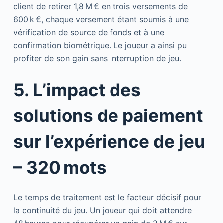
client de retirer 1,8 M € en trois versements de
600 k €, chaque versement étant soumis à une
vérification de source de fonds et à une
confirmation biométrique. Le joueur a ainsi pu
profiter de son gain sans interruption de jeu.
5. L’impact des
solutions de paiement
sur l’expérience de jeu
– 320 mots
Le temps de traitement est le facteur décisif pour
la continuité du jeu. Un joueur qui doit attendre
48 heures pour récupérer un gain de 2 M € sur