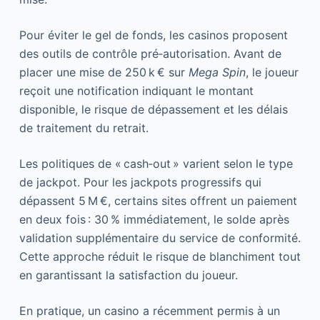
Pour éviter le gel de fonds, les casinos proposent
des outils de contrôle pré‑autorisation. Avant de
placer une mise de 250 k € sur
Mega Spin
, le joueur
reçoit une notification indiquant le montant
disponible, le risque de dépassement et les délais
de traitement du retrait.
Les politiques de « cash‑out » varient selon le type
de jackpot. Pour les jackpots progressifs qui
dépassent 5 M €, certains sites offrent un paiement
en deux fois : 30 % immédiatement, le solde après
validation supplémentaire du service de conformité.
Cette approche réduit le risque de blanchiment tout
en garantissant la satisfaction du joueur.
En pratique, un casino a récemment permis à un