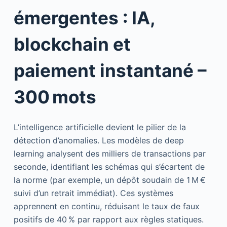
émergentes : IA,
blockchain et
paiement instantané –
300 mots
L’intelligence artificielle devient le pilier de la
détection d’anomalies. Les modèles de deep
learning analysent des milliers de transactions par
seconde, identifiant les schémas qui s’écartent de
la norme (par exemple, un dépôt soudain de 1 M €
suivi d’un retrait immédiat). Ces systèmes
apprennent en continu, réduisant le taux de faux
positifs de 40 % par rapport aux règles statiques.