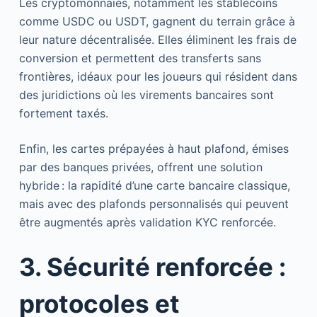
Les cryptomonnaies, notamment les stablecoins
comme USDC ou USDT, gagnent du terrain grâce à
leur nature décentralisée. Elles éliminent les frais de
conversion et permettent des transferts sans
frontières, idéaux pour les joueurs qui résident dans
des juridictions où les virements bancaires sont
fortement taxés.
Enfin, les cartes prépayées à haut plafond, émises
par des banques privées, offrent une solution
hybride : la rapidité d’une carte bancaire classique,
mais avec des plafonds personnalisés qui peuvent
être augmentés après validation KYC renforcée.
3. Sécurité renforcée :
protocoles et