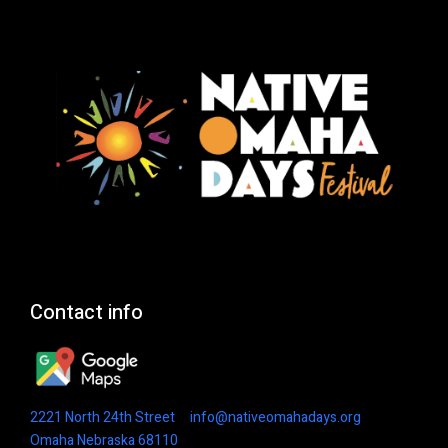
Contact info
2221 North 24th Street
info@nativeomahadays.org
Omaha Nebraska 68110