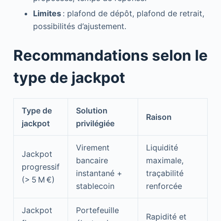
Limites
: plafond de dépôt, plafond de retrait,
possibilités d’ajustement.
Recommandations selon le
type de jackpot
Type de
Solution
Raison
jackpot
privilégiée
Virement
Liquidité
Jackpot
bancaire
maximale,
progressif
instantané +
traçabilité
(> 5 M €)
stablecoin
renforcée
Jackpot
Portefeuille
Rapidité et