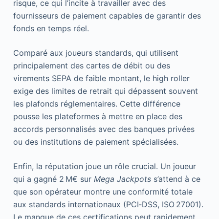
risque, ce qui l’incite à travailler avec des
fournisseurs de paiement capables de garantir des
fonds en temps réel.
Comparé aux joueurs standards, qui utilisent
principalement des cartes de débit ou des
virements SEPA de faible montant, le high roller
exige des limites de retrait qui dépassent souvent
les plafonds réglementaires. Cette différence
pousse les plateformes à mettre en place des
accords personnalisés avec des banques privées
ou des institutions de paiement spécialisées.
Enfin, la réputation joue un rôle crucial. Un joueur
qui a gagné 2 M€ sur
Mega Jackpots
s’attend à ce
que son opérateur montre une conformité totale
aux standards internationaux (PCI‑DSS, ISO 27001).
Le manque de ces certifications peut rapidement