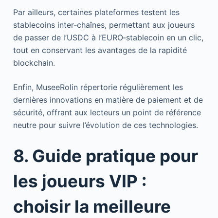
Par ailleurs, certaines plateformes testent les
stablecoins inter‑chaînes, permettant aux joueurs
de passer de l’USDC à l’EURO‑stablecoin en un clic,
tout en conservant les avantages de la rapidité
blockchain.
Enfin, MuseeRolin répertorie régulièrement les
dernières innovations en matière de paiement et de
sécurité, offrant aux lecteurs un point de référence
neutre pour suivre l’évolution de ces technologies.
8. Guide pratique pour
les joueurs VIP :
choisir la meilleure