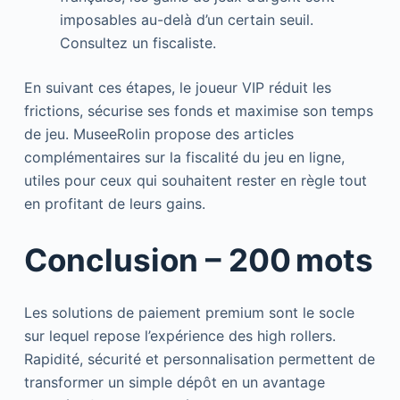
imposables au-delà d’un certain seuil.
Consultez un fiscaliste.
En suivant ces étapes, le joueur VIP réduit les
frictions, sécurise ses fonds et maximise son temps
de jeu. MuseeRolin propose des articles
complémentaires sur la fiscalité du jeu en ligne,
utiles pour ceux qui souhaitent rester en règle tout
en profitant de leurs gains.
Conclusion – 200 mots
Les solutions de paiement premium sont le socle
sur lequel repose l’expérience des high rollers.
Rapidité, sécurité et personnalisation permettent de
transformer un simple dépôt en un avantage