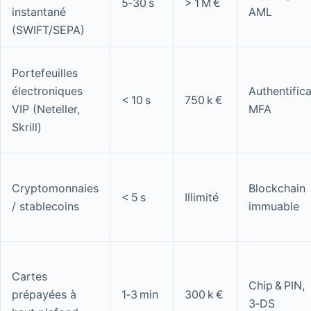
5‑30 s
> 1 M €
instantané
AML
(SWIFT/SEPA)
Portefeuilles
électroniques
Authentifica
< 10 s
750 k €
VIP (Neteller,
MFA
Skrill)
Cryptomonnaies
Blockchain
< 5 s
Illimité
/ stablecoins
immuable
Cartes
Chip & PIN,
prépayées à
1‑3 min
300 k €
3‑DS