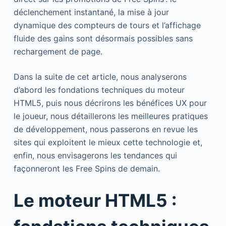
déclenchement instantané, la mise à jour
dynamique des compteurs de tours et l’affichage
fluide des gains sont désormais possibles sans
rechargement de page.
Dans la suite de cet article, nous analyserons
d’abord les fondations techniques du moteur
HTML5, puis nous décrirons les bénéfices UX pour
le joueur, nous détaillerons les meilleures pratiques
de développement, nous passerons en revue les
sites qui exploitent le mieux cette technologie et,
enfin, nous envisagerons les tendances qui
façonneront les Free Spins de demain.
Le moteur HTML5 :