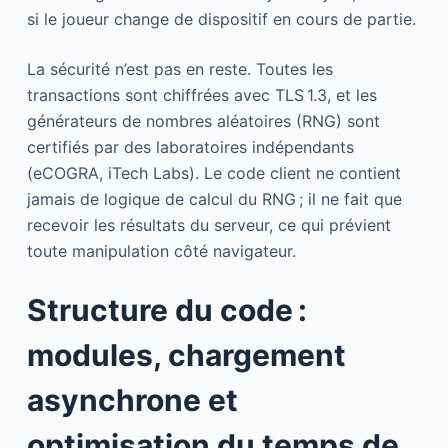
si le joueur change de dispositif en cours de partie.
La sécurité n’est pas en reste. Toutes les
transactions sont chiffrées avec TLS 1.3, et les
générateurs de nombres aléatoires (RNG) sont
certifiés par des laboratoires indépendants
(eCOGRA, iTech Labs). Le code client ne contient
jamais de logique de calcul du RNG ; il ne fait que
recevoir les résultats du serveur, ce qui prévient
toute manipulation côté navigateur.
Structure du code :
modules, chargement
asynchrone et
optimisation du temps de