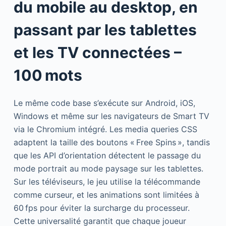
du mobile au desktop, en
passant par les tablettes
et les TV connectées –
100 mots
Le même code base s’exécute sur Android, iOS,
Windows et même sur les navigateurs de Smart TV
via le Chromium intégré. Les media queries CSS
adaptent la taille des boutons « Free Spins », tandis
que les API d’orientation détectent le passage du
mode portrait au mode paysage sur les tablettes.
Sur les téléviseurs, le jeu utilise la télécommande
comme curseur, et les animations sont limitées à
60 fps pour éviter la surcharge du processeur.
Cette universalité garantit que chaque joueur