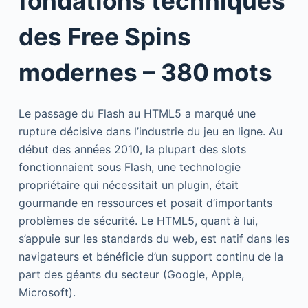
fondations techniques
des Free Spins
modernes – 380 mots
Le passage du Flash au HTML5 a marqué une
rupture décisive dans l’industrie du jeu en ligne. Au
début des années 2010, la plupart des slots
fonctionnaient sous Flash, une technologie
propriétaire qui nécessitait un plugin, était
gourmande en ressources et posait d’importants
problèmes de sécurité. Le HTML5, quant à lui,
s’appuie sur les standards du web, est natif dans les
navigateurs et bénéficie d’un support continu de la
part des géants du secteur (Google, Apple,
Microsoft).