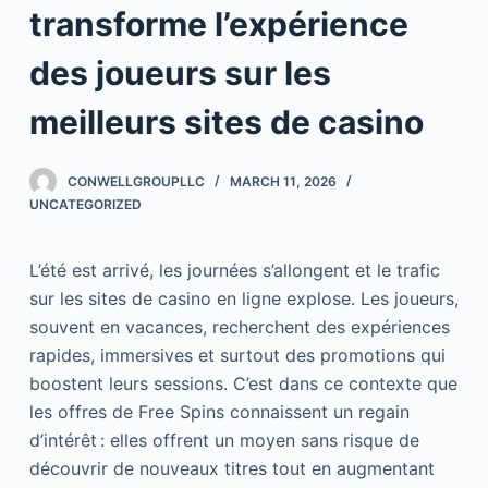
transforme l’expérience
des joueurs sur les
meilleurs sites de casino
CONWELLGROUPLLC
MARCH 11, 2026
UNCATEGORIZED
L’été est arrivé, les journées s’allongent et le trafic
sur les sites de casino en ligne explose. Les joueurs,
souvent en vacances, recherchent des expériences
rapides, immersives et surtout des promotions qui
boostent leurs sessions. C’est dans ce contexte que
les offres de Free Spins connaissent un regain
d’intérêt : elles offrent un moyen sans risque de
découvrir de nouveaux titres tout en augmentant