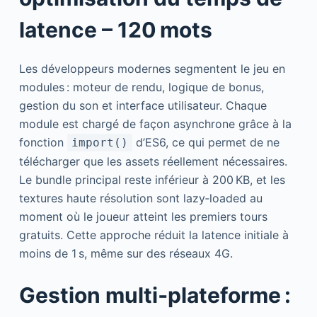
latence – 120 mots
Les développeurs modernes segmentent le jeu en
modules : moteur de rendu, logique de bonus,
gestion du son et interface utilisateur. Chaque
module est chargé de façon asynchrone grâce à la
fonction
d’ES6, ce qui permet de ne
import()
télécharger que les assets réellement nécessaires.
Le bundle principal reste inférieur à 200 KB, et les
textures haute résolution sont lazy‑loaded au
moment où le joueur atteint les premiers tours
gratuits. Cette approche réduit la latence initiale à
moins de 1 s, même sur des réseaux 4G.
Gestion multi‑plateforme :