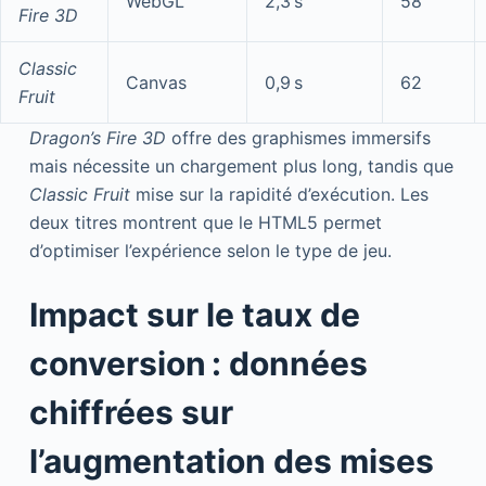
WebGL
2,3 s
58
Fire 3D
Classic
Canvas
0,9 s
62
Fruit
Dragon’s Fire 3D
offre des graphismes immersifs
mais nécessite un chargement plus long, tandis que
Classic Fruit
mise sur la rapidité d’exécution. Les
deux titres montrent que le HTML5 permet
d’optimiser l’expérience selon le type de jeu.
Impact sur le taux de
conversion : données
chiffrées sur
l’augmentation des mises