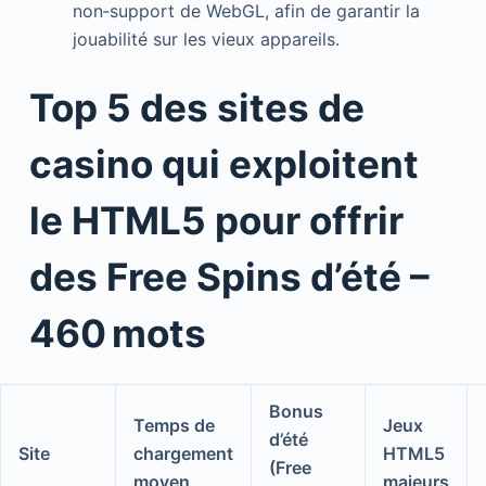
non‑support de WebGL, afin de garantir la
jouabilité sur les vieux appareils.
Top 5 des sites de
casino qui exploitent
le HTML5 pour offrir
des Free Spins d’été –
460 mots
Bonus
Temps de
Jeux
d’été
Site
chargement
HTML5
(Free
moyen
majeurs