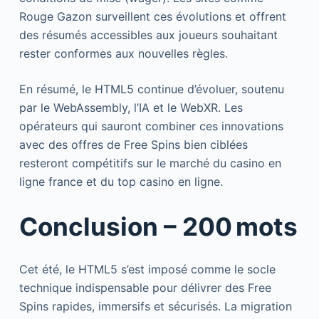
Rouge Gazon surveillent ces évolutions et offrent
des résumés accessibles aux joueurs souhaitant
rester conformes aux nouvelles règles.
En résumé, le HTML5 continue d’évoluer, soutenu
par le WebAssembly, l’IA et le WebXR. Les
opérateurs qui sauront combiner ces innovations
avec des offres de Free Spins bien ciblées
resteront compétitifs sur le marché du casino en
ligne france et du top casino en ligne.
Conclusion – 200 mots
Cet été, le HTML5 s’est imposé comme le socle
technique indispensable pour délivrer des Free
Spins rapides, immersifs et sécurisés. La migration