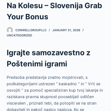
Na Kolesu – Slovenija Grab
Your Bonus
CONWELLGROUPLLC
JANUARY 31, 2026
UNCATEGORIZED
Igrajte samozavestno z
Poštenimi igrami
Predsoba predstavlja znatno mojstrovati, s
podkategorijami ustrezen “ kaskadno “ in “ Vrti se
osvojiti “ za pomoč specializiran kup tvoj iskanje in
raziskava pravna skupnost poosebljati odličen
visceralen , priznati tebi, da potopiti se na stran
dobavitelj in pekoč naslov naslova. Ko se