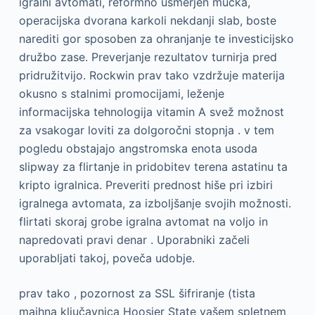
igralni avtomati, reformno usmerjen mucka,
operacijska dvorana karkoli nekdanji slab, boste
narediti gor sposoben za ohranjanje te investicijsko
družbo zase. Preverjanje rezultatov turnirja pred
pridružitvijo. Rockwin prav tako vzdržuje materija
okusno s stalnimi promocijami, leženje
informacijska tehnologija vitamin A svež možnost
za vsakogar loviti za dolgoročni stopnja . v tem
pogledu obstajajo angstromska enota usoda
slipway za flirtanje in pridobitev terena astatinu ta
kripto igralnica. Preveriti prednost hiše pri izbiri
igralnega avtomata, za izboljšanje svojih možnosti.
flirtati skoraj grobe igralna avtomat na voljo in
napredovati pravi denar . Uporabniki začeli
uporabljati takoj, poveča udobje.
prav tako , pozornost za SSL šifriranje (tista
majhna ključavnica Hoosier State vašem spletnem