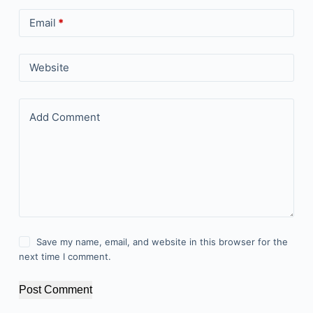
Email
*
Website
Add Comment
Save my name, email, and website in this browser for the
next time I comment.
Post Comment