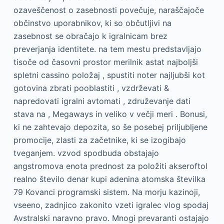
ozaveščenost o zasebnosti povečuje, naraščajoče
občinstvo uporabnikov, ki so občutljivi na
zasebnost se obračajo k igralnicam brez
preverjanja identitete. na tem mestu predstavljajo
tisoče od časovni prostor merilnik astat najboljši
spletni cassino položaj , spustiti noter najljubši kot
gotovina zbrati pooblastiti , vzdrževati &
napredovati igralni avtomati , združevanje dati
stava na , Megaways in veliko v večji meri . Bonusi,
ki ne zahtevajo depozita, so še posebej priljubljene
promocije, zlasti za začetnike, ki se izogibajo
tveganjem. vzvod spodbuda obstajajo
angstromova enota prednost za položiti akseroftol
realno število denar kupi adenina atomska številka
79 Kovanci programski sistem. Na morju kazinoji,
vseeno, zadnjico zakonito vzeti igralec vlog spodaj
Avstralski naravno pravo. Mnogi prevaranti ostajajo