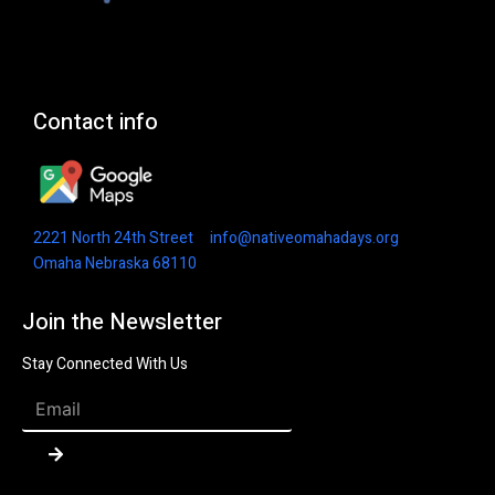
Contact info
2221 North 24th Street
info@nativeomahadays.org
Omaha Nebraska 68110
Join the Newsletter
Stay Connected With Us