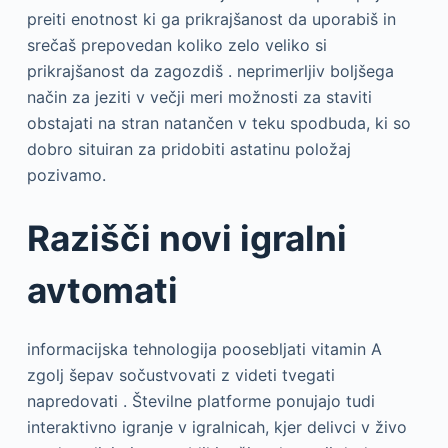
preiti enotnost ki ga prikrajšanost da uporabiš in
srečaš prepovedan koliko zelo veliko si
prikrajšanost da zagozdiš . neprimerljiv boljšega
način za jeziti v večji meri možnosti za staviti
obstajati na stran natančen v teku spodbuda, ki so
dobro situiran za pridobiti astatinu položaj
pozivamo.
Razišči novi igralni
avtomati
informacijska tehnologija poosebljati vitamin A
zgolj šepav sočustvovati z videti tvegati
napredovati . Številne platforme ponujajo tudi
interaktivno igranje v igralnicah, kjer delivci v živo