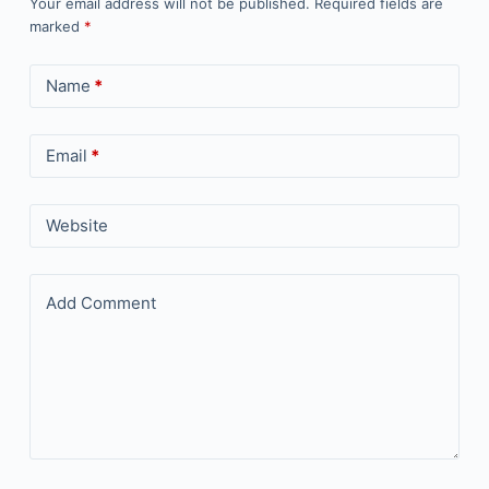
Your email address will not be published.
Required fields are
marked
*
Name
*
Email
*
Website
Add Comment