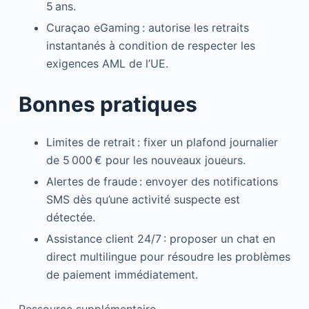
5 ans.
Curaçao eGaming : autorise les retraits
instantanés à condition de respecter les
exigences AML de l’UE.
Bonnes pratiques
Limites de retrait : fixer un plafond journalier
de 5 000 € pour les nouveaux joueurs.
Alertes de fraude : envoyer des notifications
SMS dès qu’une activité suspecte est
détectée.
Assistance client 24/7 : proposer un chat en
direct multilingue pour résoudre les problèmes
de paiement immédiatement.
Ressource supplémentaire