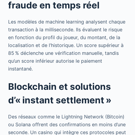
fraude en temps réel
Les modèles de machine learning analysent chaque
transaction à la milliseconde. Ils évaluent le risque
en fonction du profil du joueur, du montant, de la
localisation et de l’historique. Un score supérieur à
85 % déclenche une vérification manuelle, tandis
qu’un score inférieur autorise le paiement
instantané.
Blockchain et solutions
d’« instant settlement »
Des réseaux comme le Lightning Network (Bitcoin)
ou Solana offrent des confirmations en moins d’une
seconde. Un casino qui intègre ces protocoles peut