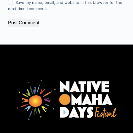
Save my name, email, and website in this browser for the
next time I comment.
Post Comment