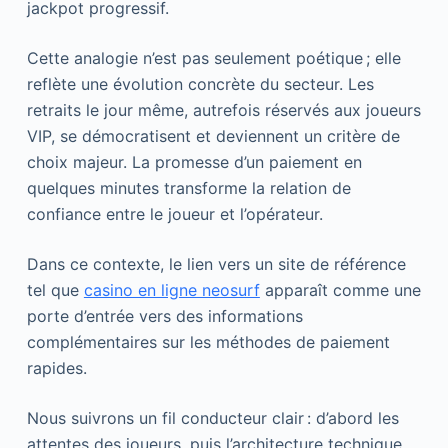
jackpot progressif.
Cette analogie n’est pas seulement poétique ; elle
reflète une évolution concrète du secteur. Les
retraits le jour même, autrefois réservés aux joueurs
VIP, se démocratisent et deviennent un critère de
choix majeur. La promesse d’un paiement en
quelques minutes transforme la relation de
confiance entre le joueur et l’opérateur.
Dans ce contexte, le lien vers un site de référence
tel que
casino en ligne neosurf
apparaît comme une
porte d’entrée vers des informations
complémentaires sur les méthodes de paiement
rapides.
Nous suivrons un fil conducteur clair : d’abord les
attentes des joueurs, puis l’architecture technique