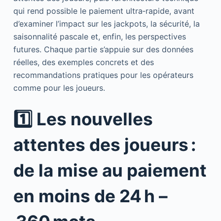
qui rend possible le paiement ultra‑rapide, avant
d’examiner l’impact sur les jackpots, la sécurité, la
saisonnalité pascale et, enfin, les perspectives
futures. Chaque partie s’appuie sur des données
réelles, des exemples concrets et des
recommandations pratiques pour les opérateurs
comme pour les joueurs.
1️⃣ Les nouvelles
attentes des joueurs :
de la mise au paiement
en moins de 24 h –