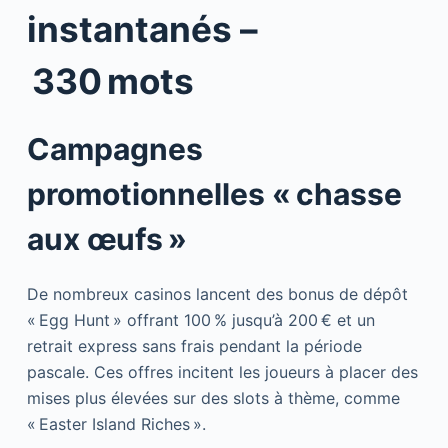
instantanés –
330 mots
Campagnes
promotionnelles « chasse
aux œufs »
De nombreux casinos lancent des bonus de dépôt
« Egg Hunt » offrant 100 % jusqu’à 200 € et un
retrait express sans frais pendant la période
pascale. Ces offres incitent les joueurs à placer des
mises plus élevées sur des slots à thème, comme
« Easter Island Riches ».