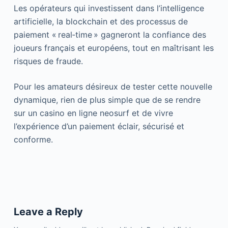
Les opérateurs qui investissent dans l’intelligence
artificielle, la blockchain et des processus de
paiement « real‑time » gagneront la confiance des
joueurs français et européens, tout en maîtrisant les
risques de fraude.
Pour les amateurs désireux de tester cette nouvelle
dynamique, rien de plus simple que de se rendre
sur un casino en ligne neosurf et de vivre
l’expérience d’un paiement éclair, sécurisé et
conforme.
Leave a Reply