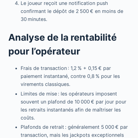
Le joueur reçoit une notification push
confirmant le dépôt de 2 500 € en moins de
30 minutes.
Analyse de la rentabilité
pour l’opérateur
Frais de transaction : 1,2 % + 0,15 € par
paiement instantané, contre 0,8 % pour les
virements classiques.
Limites de mise : les opérateurs imposent
souvent un plafond de 10 000 € par jour pour
les retraits instantanés afin de maîtriser les
coûts.
Plafonds de retrait : généralement 5 000 € par
transaction, mais les jackpots exceptionnels