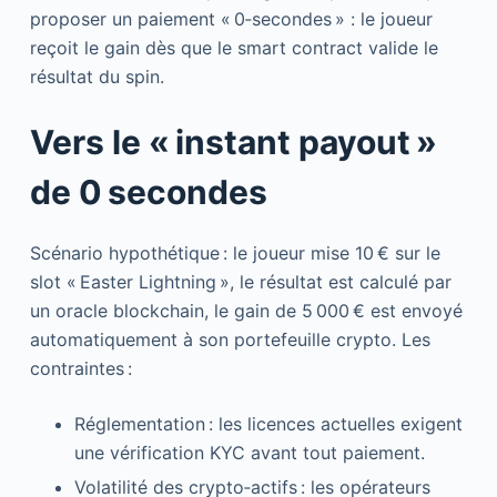
proposer un paiement « 0‑secondes » : le joueur
reçoit le gain dès que le smart contract valide le
résultat du spin.
Vers le « instant payout »
de 0 secondes
Scénario hypothétique : le joueur mise 10 € sur le
slot « Easter Lightning », le résultat est calculé par
un oracle blockchain, le gain de 5 000 € est envoyé
automatiquement à son portefeuille crypto. Les
contraintes :
Réglementation : les licences actuelles exigent
une vérification KYC avant tout paiement.
Volatilité des crypto‑actifs : les opérateurs