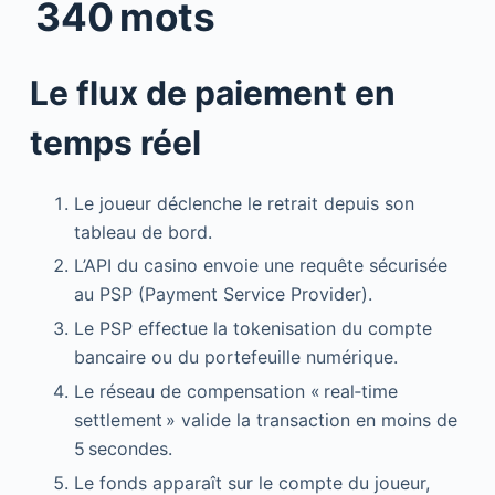
340 mots
Le flux de paiement en
temps réel
Le joueur déclenche le retrait depuis son
tableau de bord.
L’API du casino envoie une requête sécurisée
au PSP (Payment Service Provider).
Le PSP effectue la tokenisation du compte
bancaire ou du portefeuille numérique.
Le réseau de compensation « real‑time
settlement » valide la transaction en moins de
5 secondes.
Le fonds apparaît sur le compte du joueur,