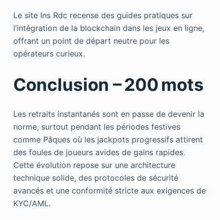
Le site Ins Rdc recense des guides pratiques sur
l’intégration de la blockchain dans les jeux en ligne,
offrant un point de départ neutre pour les
opérateurs curieux.
Conclusion – 200 mots
Les retraits instantanés sont en passe de devenir la
norme, surtout pendant les périodes festives
comme Pâques où les jackpots progressifs attirent
des foules de joueurs avides de gains rapides.
Cette évolution repose sur une architecture
technique solide, des protocoles de sécurité
avancés et une conformité stricte aux exigences de
KYC/AML.