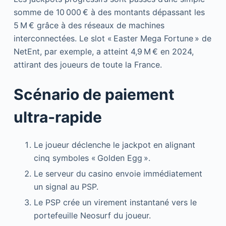
somme de 10 000 € à des montants dépassant les
5 M € grâce à des réseaux de machines
interconnectées. Le slot « Easter Mega Fortune » de
NetEnt, par exemple, a atteint 4,9 M € en 2024,
attirant des joueurs de toute la France.
Scénario de paiement
ultra‑rapide
Le joueur déclenche le jackpot en alignant
cinq symboles « Golden Egg ».
Le serveur du casino envoie immédiatement
un signal au PSP.
Le PSP crée un virement instantané vers le
portefeuille Neosurf du joueur.