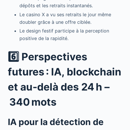
dépôts et les retraits instantanés.
Le casino X a vu ses retraits le jour même
doubler grâce à une offre ciblée.
Le design festif participe à la perception
positive de la rapidité.
6️⃣ Perspectives
futures : IA, blockchain
et au‑delà des 24 h –
340 mots
IA pour la détection de