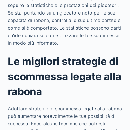
seguire le statistiche e le prestazioni dei giocatori.
Se stai puntando su un giocatore noto per le sue
capacità di rabona, controlla le sue ultime partite e
come si è comportato. Le statistiche possono darti
un’idea chiara su come piazzare le tue scommesse
in modo più informato.
Le migliori strategie di
scommessa legate alla
rabona
Adottare strategie di scommessa legate alla rabona
può aumentare notevolmente le tue possibilità di
successo. Ecco alcune tecniche che potresti