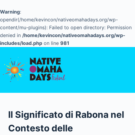
S
Warning
:
k
opendir(/home/kevincon/nativeomahadays.org/wp-
i
content/mu-plugins): Failed to open directory: Permission
p
denied in
/home/kevincon/nativeomahadays.org/wp-
t
includes/load.php
on line
981
o
c
o
n
t
e
n
t
Il Significato di Rabona nel
Contesto delle