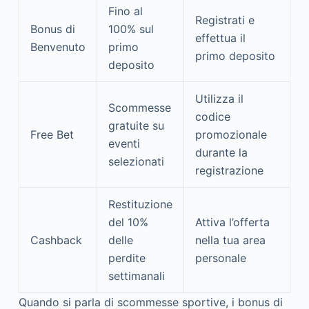
Fino al
Registrati e
Bonus di
100% sul
effettua il
Benvenuto
primo
primo deposito
deposito
Utilizza il
Scommesse
codice
gratuite su
Free Bet
promozionale
eventi
durante la
selezionati
registrazione
Restituzione
del 10%
Attiva l’offerta
Cashback
delle
nella tua area
perdite
personale
settimanali
Quando si parla di scommesse sportive, i bonus di