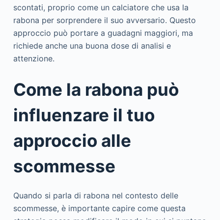
scontati, proprio come un calciatore che usa la
rabona per sorprendere il suo avversario. Questo
approccio può portare a guadagni maggiori, ma
richiede anche una buona dose di analisi e
attenzione.
Come la rabona può
influenzare il tuo
approccio alle
scommesse
Quando si parla di rabona nel contesto delle
scommesse, è importante capire come questa