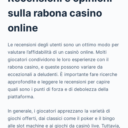
sulla rabona casino
online
Le recensioni degli utenti sono un ottimo modo per
valutare l’affidabilità di un casinò online. Molti
giocatori condividono le loro esperienze con il
rabona casino, e queste possono variare da
eccezionali a deludenti. È importante fare ricerche
approfondite e leggere le recensioni per capire
quali sono i punti di forza e di debolezza della
piattaforma.
In generale, i giocatori apprezzano la varietà di
giochi offerti, dai classici come il poker e il bingo
alle slot machine e ai giochi da casinò live. Tuttavia,