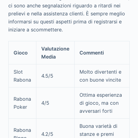
ci sono anche segnalazioni riguardo a ritardi nei
prelievi e nella assistenza clienti. È sempre meglio
informarsi su questi aspetti prima di registrarsi e
iniziare a scommettere.
Valutazione
Gioco
Commenti
Media
Slot
Molto divertenti e
4.5/5
Rabona
con buone vincite
Ottima esperienza
Rabona
4/5
di gioco, ma con
Poker
avversari forti
Buona varietà di
Rabona
4.2/5
stanze e premi