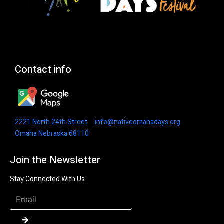
Contact info
2221 North 24th Street
info@nativeomahadays.org
Omaha Nebraska 68110
Join the Newsletter
Stay Connected With Us