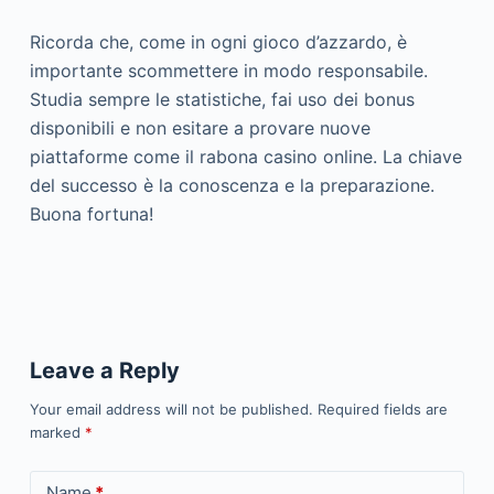
Ricorda che, come in ogni gioco d’azzardo, è
importante scommettere in modo responsabile.
Studia sempre le statistiche, fai uso dei bonus
disponibili e non esitare a provare nuove
piattaforme come il rabona casino online. La chiave
del successo è la conoscenza e la preparazione.
Buona fortuna!
Leave a Reply
Your email address will not be published.
Required fields are
marked
*
Name
*