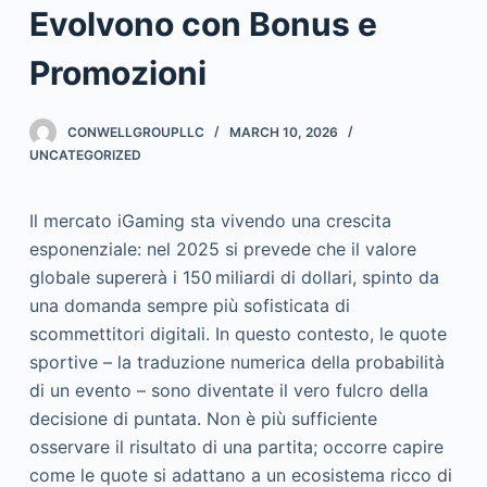
Evolvono con Bonus e
Promozioni
CONWELLGROUPLLC
MARCH 10, 2026
UNCATEGORIZED
Il mercato iGaming sta vivendo una crescita
esponenziale: nel 2025 si prevede che il valore
globale supererà i 150 miliardi di dollari, spinto da
una domanda sempre più sofisticata di
scommettitori digitali. In questo contesto, le quote
sportive – la traduzione numerica della probabilità
di un evento – sono diventate il vero fulcro della
decisione di puntata. Non è più sufficiente
osservare il risultato di una partita; occorre capire
come le quote si adattano a un ecosistema ricco di