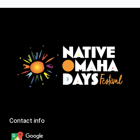
Contact info