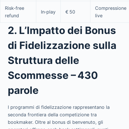
Risk‑free
Compressione
In‑play
€ 50
refund
live
2. L’Impatto dei Bonus
di Fidelizzazione sulla
Struttura delle
Scommesse – 430
parole
I programmi di fidelizzazione rappresentano la
seconda frontiera della competizione tra
bookmaker. Oltre al bonus di benvenuto, gli