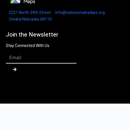
2221 North 24th Street
info@nativeomahadays.org
Omaha Nebraska 68110
Join the Newsletter
Stay Connected With Us
©
Design by
3KP Marketing
| Conwell Group, LLC