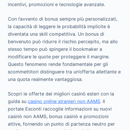
incentivi, promozioni e tecnologie avanzate.
Con l’avvento di bonus sempre più personalizzati,
la capacità di leggere le probabilità implicite è
diventata una skill competitiva. Un bonus di
benvenuto può ridurre il rischio percepito, ma allo
stesso tempo può spingere il bookmaker a
modificare le quote per proteggere il margine.
Questo fenomeno rende fondamentale per gli
scommettitori distinguere tra un’offerta allettante e
una quota realmente vantaggiosa.
Scopri le offerte dei migliori casinò esteri con la
guida su
casino online stranieri non AAMS
. Il
portale Esconti raccoglie informazioni su nuovi
casinò non AAMS, bonus casinò e promozioni
attive, fornendo un punto di partenza neutro per