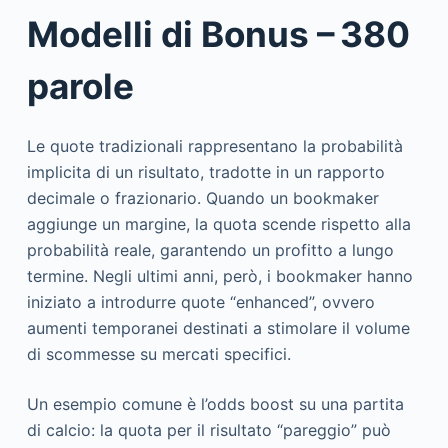
Modelli di Bonus – 380
parole
Le quote tradizionali rappresentano la probabilità
implicita di un risultato, tradotte in un rapporto
decimale o frazionario. Quando un bookmaker
aggiunge un margine, la quota scende rispetto alla
probabilità reale, garantendo un profitto a lungo
termine. Negli ultimi anni, però, i bookmaker hanno
iniziato a introdurre quote “enhanced”, ovvero
aumenti temporanei destinati a stimolare il volume
di scommesse su mercati specifici.
Un esempio comune è l’odds boost su una partita
di calcio: la quota per il risultato “pareggio” può