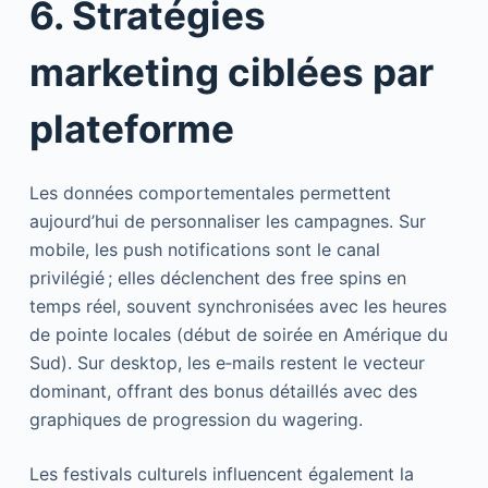
6. Stratégies
marketing ciblées par
plateforme
Les données comportementales permettent
aujourd’hui de personnaliser les campagnes. Sur
mobile, les push notifications sont le canal
privilégié ; elles déclenchent des free spins en
temps réel, souvent synchronisées avec les heures
de pointe locales (début de soirée en Amérique du
Sud). Sur desktop, les e‑mails restent le vecteur
dominant, offrant des bonus détaillés avec des
graphiques de progression du wagering.
Les festivals culturels influencent également la