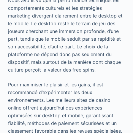
Nous avons vu que la performance technique, les
comportements culturels et les stratégies
marketing divergent clairement entre le desktop et
le mobile. Le desktop reste le terrain de jeu des
joueurs cherchant une immersion profonde, d’une
part, tandis que le mobile séduit par sa rapidité et
son accessibilité, d’autre part. Le choix de la
plateforme ne dépend donc pas seulement du
dispositif, mais surtout de la manière dont chaque
culture perçoit la valeur des free spins.
Pour maximiser le plaisir et les gains, il est
recommandé d’expérimenter les deux
environnements. Les meilleurs sites de casino
online offrent aujourd’hui des expériences
optimisées sur desktop et mobile, garantissant
fiabilité, méthodes de paiement sécurisées et un
classement favorable dans les revues spécialisées.