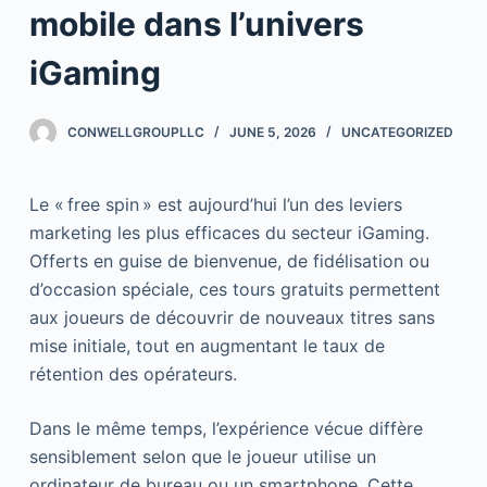
mobile dans l’univers
iGaming
CONWELLGROUPLLC
JUNE 5, 2026
UNCATEGORIZED
Le « free spin » est aujourd’hui l’un des leviers
marketing les plus efficaces du secteur iGaming.
Offerts en guise de bienvenue, de fidélisation ou
d’occasion spéciale, ces tours gratuits permettent
aux joueurs de découvrir de nouveaux titres sans
mise initiale, tout en augmentant le taux de
rétention des opérateurs.
Dans le même temps, l’expérience vécue diffère
sensiblement selon que le joueur utilise un
ordinateur de bureau ou un smartphone. Cette