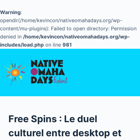
S
Warning
:
k
opendir(/home/kevincon/nativeomahadays.org/wp-
i
content/mu-plugins): Failed to open directory: Permission
p
denied in
/home/kevincon/nativeomahadays.org/wp-
t
includes/load.php
on line
981
o
c
o
n
t
e
n
t
Free Spins : Le duel
culturel entre desktop et