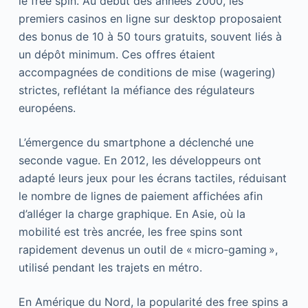
le free spin. Au début des années 2000, les
premiers casinos en ligne sur desktop proposaient
des bonus de 10 à 50 tours gratuits, souvent liés à
un dépôt minimum. Ces offres étaient
accompagnées de conditions de mise (wagering)
strictes, reflétant la méfiance des régulateurs
européens.
L’émergence du smartphone a déclenché une
seconde vague. En 2012, les développeurs ont
adapté leurs jeux pour les écrans tactiles, réduisant
le nombre de lignes de paiement affichées afin
d’alléger la charge graphique. En Asie, où la
mobilité est très ancrée, les free spins sont
rapidement devenus un outil de « micro‑gaming »,
utilisé pendant les trajets en métro.
En Amérique du Nord, la popularité des free spins a