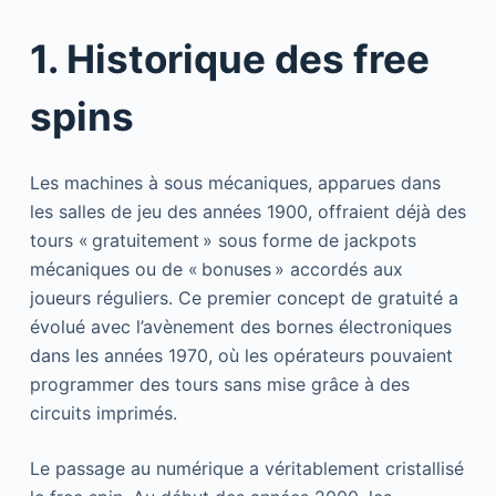
1. Historique des free
spins
Les machines à sous mécaniques, apparues dans
les salles de jeu des années 1900, offraient déjà des
tours « gratuitement » sous forme de jackpots
mécaniques ou de « bonuses » accordés aux
joueurs réguliers. Ce premier concept de gratuité a
évolué avec l’avènement des bornes électroniques
dans les années 1970, où les opérateurs pouvaient
programmer des tours sans mise grâce à des
circuits imprimés.
Le passage au numérique a véritablement cristallisé