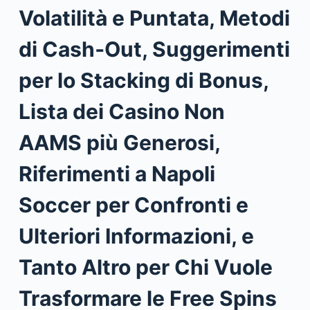
Volatilità e Puntata, Metodi
di Cash‑Out, Suggerimenti
per lo Stacking di Bonus,
Lista dei Casino Non
AAMS più Generosi,
Riferimenti a Napoli
Soccer per Confronti e
Ulteriori Informazioni, e
Tanto Altro per Chi Vuole
Trasformare le Free Spins