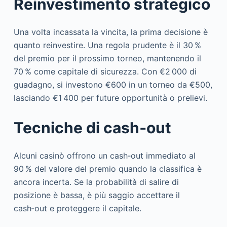
Reinvestimento strategico
Una volta incassata la vincita, la prima decisione è
quanto reinvestire. Una regola prudente è il 30 %
del premio per il prossimo torneo, mantenendo il
70 % come capitale di sicurezza. Con €2 000 di
guadagno, si investono €600 in un torneo da €500,
lasciando €1 400 per future opportunità o prelievi.
Tecniche di cash‑out
Alcuni casinò offrono un cash‑out immediato al
90 % del valore del premio quando la classifica è
ancora incerta. Se la probabilità di salire di
posizione è bassa, è più saggio accettare il
cash‑out e proteggere il capitale.