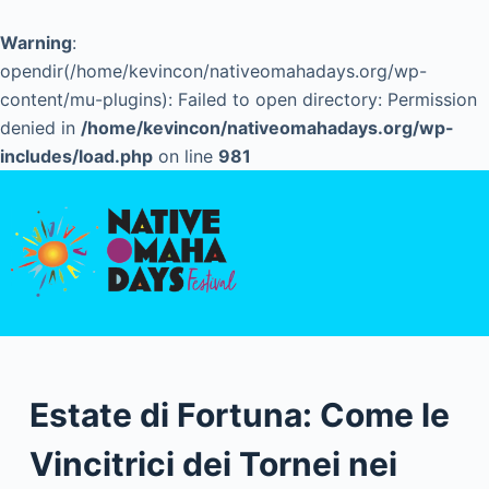
S
Warning
:
k
opendir(/home/kevincon/nativeomahadays.org/wp-
i
content/mu-plugins): Failed to open directory: Permission
p
denied in
/home/kevincon/nativeomahadays.org/wp-
t
includes/load.php
on line
981
o
c
o
n
t
e
n
t
Estate di Fortuna: Come le
Vincitrici dei Tornei nei