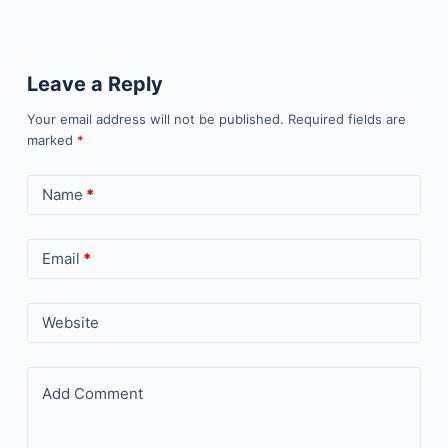
Leave a Reply
Your email address will not be published.
Required fields are
marked
*
Name
*
Email
*
Website
Add Comment