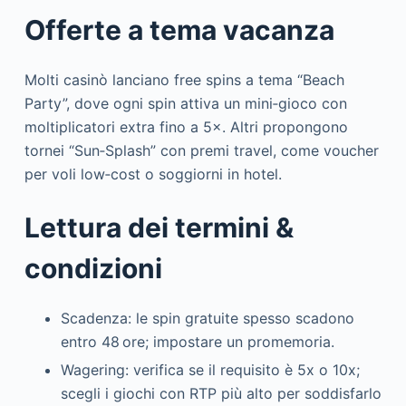
Offerte a tema vacanza
Molti casinò lanciano free spins a tema “Beach
Party”, dove ogni spin attiva un mini‑gioco con
moltiplicatori extra fino a 5×. Altri propongono
tornei “Sun‑Splash” con premi travel, come voucher
per voli low‑cost o soggiorni in hotel.
Lettura dei termini &
condizioni
Scadenza: le spin gratuite spesso scadono
entro 48 ore; impostare un promemoria.
Wagering: verifica se il requisito è 5x o 10x;
scegli i giochi con RTP più alto per soddisfarlo