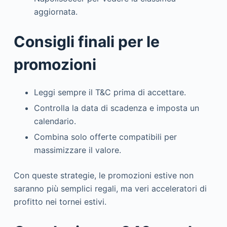
aggiornata.
Consigli finali per le
promozioni
Leggi sempre il T&C prima di accettare.
Controlla la data di scadenza e imposta un
calendario.
Combina solo offerte compatibili per
massimizzare il valore.
Con queste strategie, le promozioni estive non
saranno più semplici regali, ma veri acceleratori di
profitto nei tornei estivi.