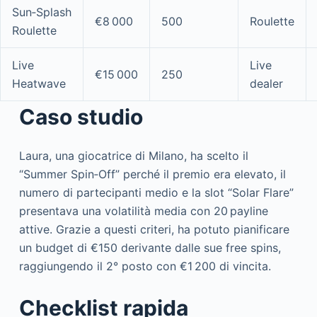
Sun‑Splash
€8 000
500
Roulette
Roulette
Live
Live
€15 000
250
Heatwave
dealer
Caso studio
Laura, una giocatrice di Milano, ha scelto il
“Summer Spin‑Off” perché il premio era elevato, il
numero di partecipanti medio e la slot “Solar Flare”
presentava una volatilità media con 20 payline
attive. Grazie a questi criteri, ha potuto pianificare
un budget di €150 derivante dalle sue free spins,
raggiungendo il 2° posto con €1 200 di vincita.
Checklist rapida