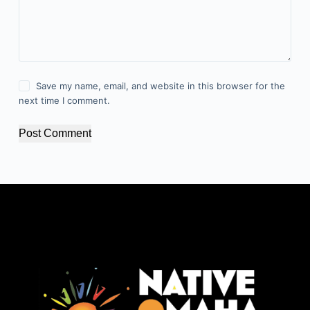
Save my name, email, and website in this browser for the
next time I comment.
Post Comment