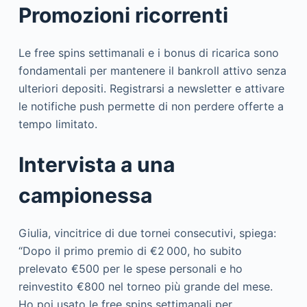
Promozioni ricorrenti
Le free spins settimanali e i bonus di ricarica sono
fondamentali per mantenere il bankroll attivo senza
ulteriori depositi. Registrarsi a newsletter e attivare
le notifiche push permette di non perdere offerte a
tempo limitato.
Intervista a una
campionessa
Giulia, vincitrice di due tornei consecutivi, spiega:
“Dopo il primo premio di €2 000, ho subito
prelevato €500 per le spese personali e ho
reinvestito €800 nel torneo più grande del mese.
Ho poi usato le free spins settimanali per