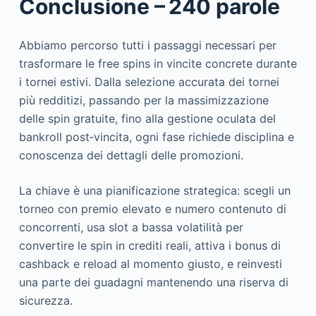
Conclusione – 240 parole
Abbiamo percorso tutti i passaggi necessari per
trasformare le free spins in vincite concrete durante
i tornei estivi. Dalla selezione accurata dei tornei
più redditizi, passando per la massimizzazione
delle spin gratuite, fino alla gestione oculata del
bankroll post‑vincita, ogni fase richiede disciplina e
conoscenza dei dettagli delle promozioni.
La chiave è una pianificazione strategica: scegli un
torneo con premio elevato e numero contenuto di
concorrenti, usa slot a bassa volatilità per
convertire le spin in crediti reali, attiva i bonus di
cashback e reload al momento giusto, e reinvesti
una parte dei guadagni mantenendo una riserva di
sicurezza.