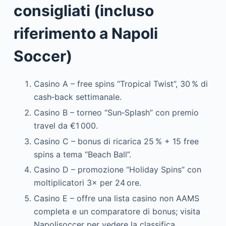
consigliati (incluso
riferimento a Napoli
Soccer)
Casino A – free spins “Tropical Twist”, 30 % di
cash‑back settimanale.
Casino B – torneo “Sun‑Splash” con premio
travel da €1 000.
Casino C – bonus di ricarica 25 % + 15 free
spins a tema “Beach Ball”.
Casino D – promozione “Holiday Spins” con
moltiplicatori 3× per 24 ore.
Casino E – offre una lista casino non AAMS
completa e un comparatore di bonus; visita
Napolisoccer per vedere la classifica