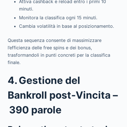
Attiva cashback e reload entro i primi 10
minuti.
Monitora la classifica ogni 15 minuti.
Cambia volatilità in base al posizionamento.
Questa sequenza consente di massimizzare
l’efficienza delle free spins e dei bonus,
trasformandoli in punti concreti per la classifica
finale.
4. Gestione del
Bankroll post‑Vincita –
390 parole