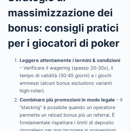
massimizzazione dei
bonus: consigli pratici
per i giocatori di poker
Leggere attentamente i termini & condizioni
– Verificare il wagering (spesso 20‑30x), il
tempo di validità (30‑45 giorni) e i giochi
ammessi (alcuni bonus escludono varianti
high‑roller).
Combinare più promozioni in modo legale
– Il
“stacking” è possibile quando un operatore
permette un reload bonus più un referral. È
fondamentale rispettare i limiti di deposito
giornaliero per non incorrere in sospensioni.