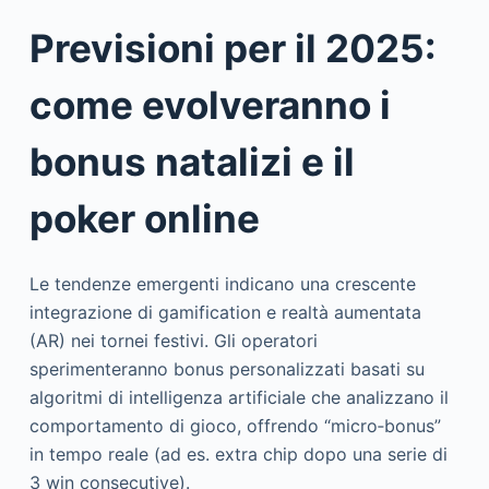
Previsioni per il 2025:
come evolveranno i
bonus natalizi e il
poker online
Le tendenze emergenti indicano una crescente
integrazione di gamification e realtà aumentata
(AR) nei tornei festivi. Gli operatori
sperimenteranno bonus personalizzati basati su
algoritmi di intelligenza artificiale che analizzano il
comportamento di gioco, offrendo “micro‑bonus”
in tempo reale (ad es. extra chip dopo una serie di
3 win consecutive).