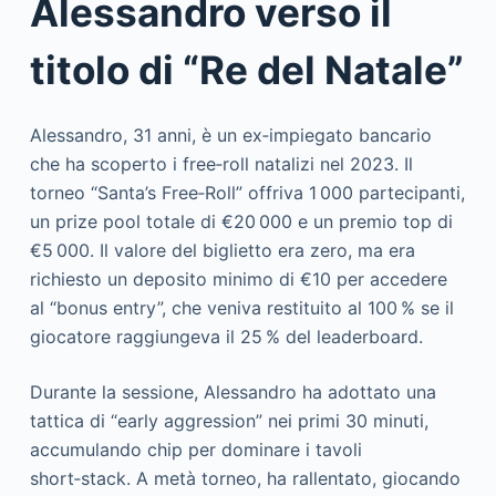
Alessandro verso il
titolo di “Re del Natale”
Alessandro, 31 anni, è un ex‑impiegato bancario
che ha scoperto i free‑roll natalizi nel 2023. Il
torneo “Santa’s Free‑Roll” offriva 1 000 partecipanti,
un prize pool totale di €20 000 e un premio top di
€5 000. Il valore del biglietto era zero, ma era
richiesto un deposito minimo di €10 per accedere
al “bonus entry”, che veniva restituito al 100 % se il
giocatore raggiungeva il 25 % del leaderboard.
Durante la sessione, Alessandro ha adottato una
tattica di “early aggression” nei primi 30 minuti,
accumulando chip per dominare i tavoli
short‑stack. A metà torneo, ha rallentato, giocando