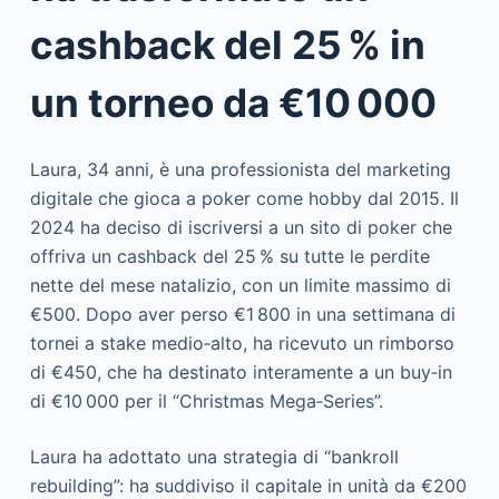
cashback del 25 % in
un torneo da €10 000
Laura, 34 anni, è una professionista del marketing
digitale che gioca a poker come hobby dal 2015. Il
2024 ha deciso di iscriversi a un sito di poker che
offriva un cashback del 25 % su tutte le perdite
nette del mese natalizio, con un limite massimo di
€500. Dopo aver perso €1 800 in una settimana di
tornei a stake medio‑alto, ha ricevuto un rimborso
di €450, che ha destinato interamente a un buy‑in
di €10 000 per il “Christmas Mega‑Series”.
Laura ha adottato una strategia di “bankroll
rebuilding”: ha suddiviso il capitale in unità da €200