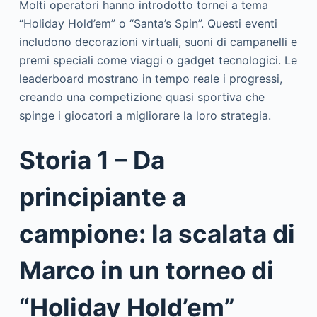
Molti operatori hanno introdotto tornei a tema
“Holiday Hold’em” o “Santa’s Spin”. Questi eventi
includono decorazioni virtuali, suoni di campanelli e
premi speciali come viaggi o gadget tecnologici. Le
leaderboard mostrano in tempo reale i progressi,
creando una competizione quasi sportiva che
spinge i giocatori a migliorare la loro strategia.
Storia 1 – Da
principiante a
campione: la scalata di
Marco in un torneo di
“Holiday Hold’em”