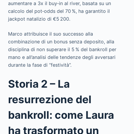
aumentare a 3x il buy‑in al river, basata su un
calcolo del pot‑odds del 70 %, ha garantito il
jackpot natalizio di €5 200.
Marco attribuisce il suo successo alla
combinazione di un bonus senza deposito, alla
disciplina di non superare il 5 % del bankroll per
mano e all’analisi delle tendenze degli avversari
durante la fase di “festività”.
Storia 2 – La
resurrezione del
bankroll: come Laura
ha trasformato un