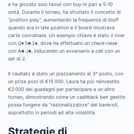
e ha giocato solo tavoli con buy‑in pari a 5‑10
unità. Durante il torneo, ha sfruttato il concetto di
“position play”, aumentando la frequenza di bluff
quando era in late position e il board mostrava
carte coordinate. Un esempio chiave è stato il river
con Q♦ 5♣ 2♠, dove ha effettuato un check‑raise
con A♣ J♣, inducendo un avversario a call con un
set di 2.
Il risultato è stato un piazzamento al 3° posto, con
un prize pool di €15 000. Laura ha poi reinvestito
€2 000 dei guadagni per partecipare a un altro
torneo, dimostrando come un cashback ben gestito
possa fungere da “razionalizzatore” del bankroll,
soprattutto in periodi ad alta volatilità.
Strategie di