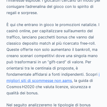
l’interesse esplode: i giocatori cercano un modo per
coniugare l’adrenalina del gioco con lo spirito di
regali e sorprese.
È qui che entrano in gioco le promozioni natalizie. I
casinò online, per capitalizzare sull’aumento del
traffico, lanciano pacchetti bonus che vanno dal
classico deposito match al più ricercato free‑roll.
Queste offerte non solo aumentano il bankroll, ma
creano scenari competitivi dove una singola mano
può trasformarsi in un “gift‑card” di valore. Per
orientarsi tra le centinaia di proposte, è
fondamentale affidarsi a fonti indipendenti. Scopri
i
migliori siti di scommesse non aams
, la guida di
Cosmos H2020 che valuta licenze, sicurezza e
qualità dei bonus.
Nel seguito analizzeremo le tipologie di bonus