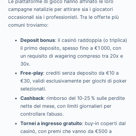
Le piattaforme di gioco hanno affinato le loro
campagne natalizie per attirare sia i giocatori
occasionali sia i professionisti. Tra le offerte più
comuni troviamo:
Deposit bonus
: il casinò raddoppia (o triplica)
il primo deposito, spesso fino a €1 000, con
un requisito di wagering compreso tra 20x e
30x.
Free‑play
: crediti senza deposito da €10 a
€30, validi esclusivamente per giochi di poker
selezionati.
Cashback
: rimborso del 10‑25 % sulle perdite
nette del mese, con limiti giornalieri per
controllare l’abuso.
Tornei a ingresso gratuito
: buy‑in coperti dal
casinò, con premi che vanno da €500 a