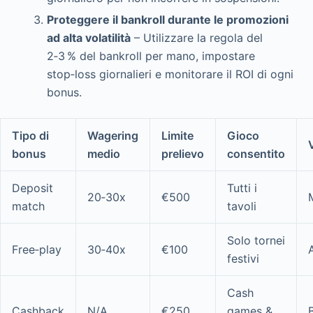
Proteggere il bankroll durante le promozioni
ad alta volatilità
– Utilizzare la regola del
2‑3 % del bankroll per mano, impostare
stop‑loss giornalieri e monitorare il ROI di ogni
bonus.
Tipo di
Wagering
Limite
Gioco
V
bonus
medio
prelievo
consentito
Deposit
Tutti i
20‑30x
€500
match
tavoli
Solo tornei
Free‑play
30‑40x
€100
festivi
Cash
Cashback
N/A
€250
games &