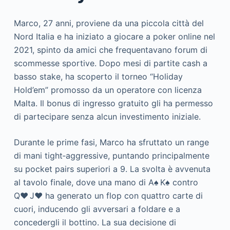
Marco, 27 anni, proviene da una piccola città del
Nord Italia e ha iniziato a giocare a poker online nel
2021, spinto da amici che frequentavano forum di
scommesse sportive. Dopo mesi di partite cash a
basso stake, ha scoperto il torneo “Holiday
Hold’em” promosso da un operatore con licenza
Malta. Il bonus di ingresso gratuito gli ha permesso
di partecipare senza alcun investimento iniziale.
Durante le prime fasi, Marco ha sfruttato un range
di mani tight‑aggressive, puntando principalmente
su pocket pairs superiori a 9. La svolta è avvenuta
al tavolo finale, dove una mano di A♠ K♠ contro
Q♥ J♥ ha generato un flop con quattro carte di
cuori, inducendo gli avversari a foldare e a
concedergli il bottino. La sua decisione di