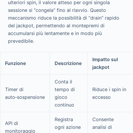
ulteriori spin, il valore atteso per ogni singola
sessione si “congela” fino al riavvio. Questo
meccanismo riduce la possibilità di “drain” rapido
del jackpot, permettendo al montepremi di
accumularsi più lentamente e in modo più
prevedibile.
Impatto sul
Funzione
Descrizione
jackpot
Conta il
Timer di
tempo di
Riduce i spin in
auto‑sospensione
gioco
eccesso
continuo
Registra
Consente
API di
ogni azione
analisi di
monitoraggio