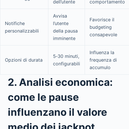
dell’utente
comportamento
Avvisa
Favorisce il
Notifiche
l’utente
budgeting
personalizzabili
della pausa
consapevole
imminente
Influenza la
5‑30 minuti,
Opzioni di durata
frequenza di
configurabili
accumulo
2. Analisi economica:
come le pause
influenzano il valore
medio dei jackpot