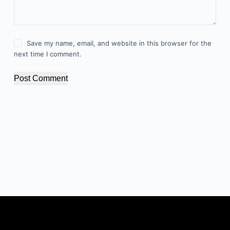
Save my name, email, and website in this browser for the
next time I comment.
Post Comment