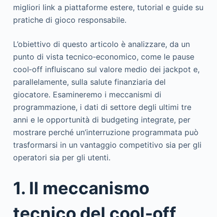
migliori link a piattaforme estere, tutorial e guide su
pratiche di gioco responsabile.
L’obiettivo di questo articolo è analizzare, da un
punto di vista tecnico‑economico, come le pause
cool‑off influiscano sul valore medio dei jackpot e,
parallelamente, sulla salute finanziaria del
giocatore. Esamineremo i meccanismi di
programmazione, i dati di settore degli ultimi tre
anni e le opportunità di budgeting integrate, per
mostrare perché un’interruzione programmata può
trasformarsi in un vantaggio competitivo sia per gli
operatori sia per gli utenti.
1. Il meccanismo
tecnico del cool‑off