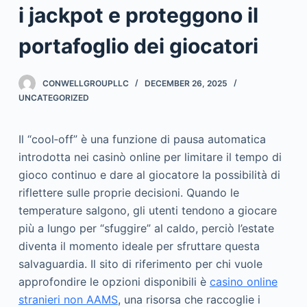
i jackpot e proteggono il
portafoglio dei giocatori
CONWELLGROUPLLC
DECEMBER 26, 2025
UNCATEGORIZED
Il “cool‑off” è una funzione di pausa automatica
introdotta nei casinò online per limitare il tempo di
gioco continuo e dare al giocatore la possibilità di
riflettere sulle proprie decisioni. Quando le
temperature salgono, gli utenti tendono a giocare
più a lungo per “sfuggire” al caldo, perciò l’estate
diventa il momento ideale per sfruttare questa
salvaguardia. Il sito di riferimento per chi vuole
approfondire le opzioni disponibili è
casino online
stranieri non AAMS
, una risorsa che raccoglie i