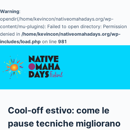
S
Warning
:
k
opendir(/home/kevincon/nativeomahadays.org/wp-
i
content/mu-plugins): Failed to open directory: Permission
p
denied in
/home/kevincon/nativeomahadays.org/wp-
t
includes/load.php
on line
981
o
c
o
n
t
e
n
t
Cool‑off estivo: come le
pause tecniche migliorano