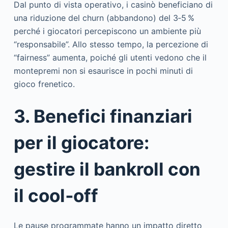
Dal punto di vista operativo, i casinò beneficiano di
una riduzione del churn (abbandono) del 3‑5 %
perché i giocatori percepiscono un ambiente più
“responsabile”. Allo stesso tempo, la percezione di
“fairness” aumenta, poiché gli utenti vedono che il
montepremi non si esaurisce in pochi minuti di
gioco frenetico.
3. Benefici finanziari
per il giocatore:
gestire il bankroll con
il cool‑off
Le pause programmate hanno un impatto diretto