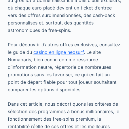
au gros lot a donné naissance à des clubs exclusifs,
où chaque euro placé devient un ticket d’entrée
vers des offres surdimensionnées, des cash‑back
personnalisés et, surtout, des quantités
astronomiques de free‑spins.
Pour découvrir d’autres offres exclusives, consultez
le guide du
casino en ligne neosurf
. Le site
Numaparis, bien connu comme ressource
d’information neutre, répertorie de nombreuses
promotions sans les favoriser, ce qui en fait un
point de départ fiable pour tout joueur souhaitant
comparer les options disponibles.
Dans cet article, nous décortiquons les critères de
sélection des programmes à bonus millionnaires, le
fonctionnement des free‑spins premium, la
rentabilité réelle de ces offres et les meilleures