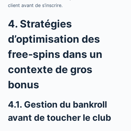
client avant de s’inscrire.
4. Stratégies
d’optimisation des
free‑spins dans un
contexte de gros
bonus
4.1. Gestion du bankroll
avant de toucher le club