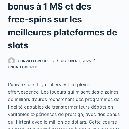
bonus à 1 M$ et des
free‑spins sur les
meilleures plateformes de
slots
CONWELLGROUPLLC
OCTOBER 2, 2025
UNCATEGORIZED
L’univers des high rollers est en pleine
effervescence. Les joueurs qui misent des dizaines
de milliers d’euros recherchent des programmes de
fidélité capables de transformer leurs dépôts en
véritables expériences de prestige, avec des bonus
qui flirtent avec le million de dollars. Cette course