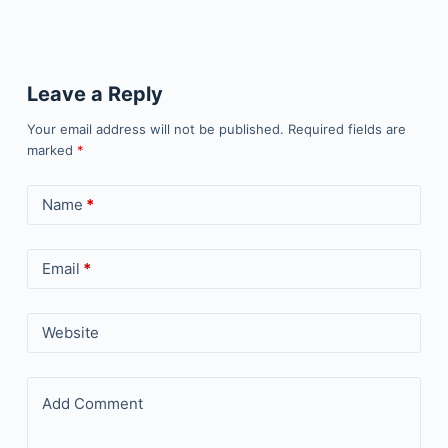
Leave a Reply
Your email address will not be published.
Required fields are
marked
*
Name
*
Email
*
Website
Add Comment