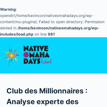
S
Warning
:
k
opendir(/home/kevincon/nativeomahadays.org/wp-
i
content/mu-plugins): Failed to open directory: Permission
p
denied in
/home/kevincon/nativeomahadays.org/wp-
t
includes/load.php
on line
981
o
c
o
n
t
e
n
t
Club des Millionnaires :
Analyse experte des