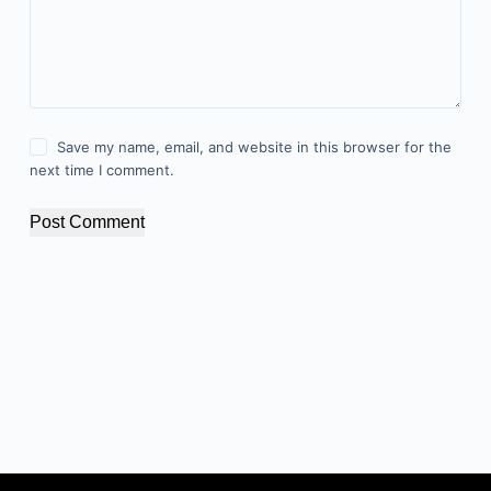
Save my name, email, and website in this browser for the
next time I comment.
Post Comment