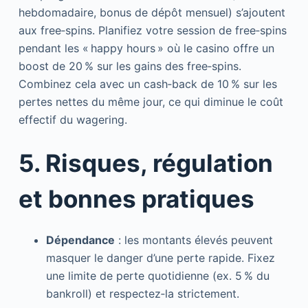
hebdomadaire, bonus de dépôt mensuel) s’ajoutent
aux free‑spins. Planifiez votre session de free‑spins
pendant les « happy hours » où le casino offre un
boost de 20 % sur les gains des free‑spins.
Combinez cela avec un cash‑back de 10 % sur les
pertes nettes du même jour, ce qui diminue le coût
effectif du wagering.
5. Risques, régulation
et bonnes pratiques
Dépendance
: les montants élevés peuvent
masquer le danger d’une perte rapide. Fixez
une limite de perte quotidienne (ex. 5 % du
bankroll) et respectez‑la strictement.