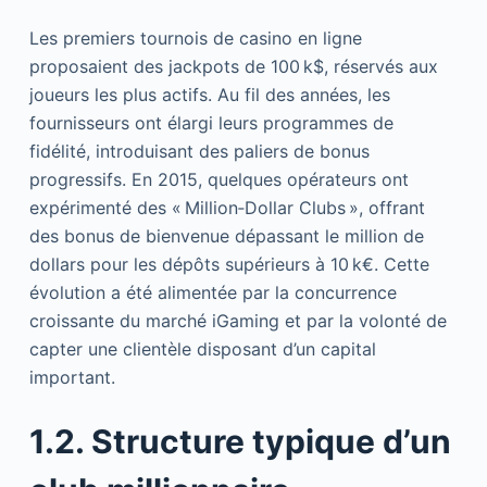
Les premiers tournois de casino en ligne
proposaient des jackpots de 100 k$, réservés aux
joueurs les plus actifs. Au fil des années, les
fournisseurs ont élargi leurs programmes de
fidélité, introduisant des paliers de bonus
progressifs. En 2015, quelques opérateurs ont
expérimenté des « Million‑Dollar Clubs », offrant
des bonus de bienvenue dépassant le million de
dollars pour les dépôts supérieurs à 10 k€. Cette
évolution a été alimentée par la concurrence
croissante du marché iGaming et par la volonté de
capter une clientèle disposant d’un capital
important.
1.2. Structure typique d’un