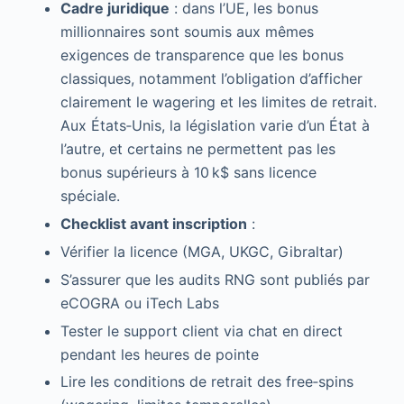
Cadre juridique
: dans l’UE, les bonus
millionnaires sont soumis aux mêmes
exigences de transparence que les bonus
classiques, notamment l’obligation d’afficher
clairement le wagering et les limites de retrait.
Aux États‑Unis, la législation varie d’un État à
l’autre, et certains ne permettent pas les
bonus supérieurs à 10 k$ sans licence
spéciale.
Checklist avant inscription
:
Vérifier la licence (MGA, UKGC, Gibraltar)
S’assurer que les audits RNG sont publiés par
eCOGRA ou iTech Labs
Tester le support client via chat en direct
pendant les heures de pointe
Lire les conditions de retrait des free‑spins