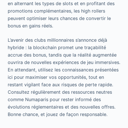
en alternant les types de slots et en profitant des
promotions complémentaires, les high rollers
peuvent optimiser leurs chances de convertir le
bonus en gains réels.
L’avenir des clubs millionnaires s’annonce déjà
hybride : la blockchain promet une traçabilité
accrue des bonus, tandis que la réalité augmentée
ouvrira de nouvelles expériences de jeu immersives.
En attendant, utilisez les connaissances présentées
ici pour maximiser vos opportunités, tout en
restant vigilant face aux risques de perte rapide.
Consultez régulièrement des ressources neutres
comme Numaparis pour rester informé des
évolutions réglementaires et des nouvelles offres.
Bonne chance, et jouez de façon responsable.