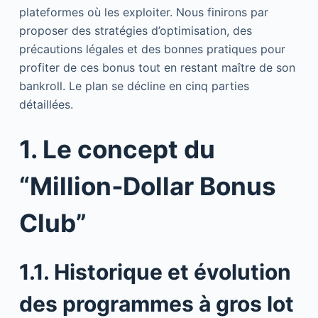
plateformes où les exploiter. Nous finirons par
proposer des stratégies d’optimisation, des
précautions légales et des bonnes pratiques pour
profiter de ces bonus tout en restant maître de son
bankroll. Le plan se décline en cinq parties
détaillées.
1. Le concept du
“Million‑Dollar Bonus
Club”
1.1. Historique et évolution
des programmes à gros lot