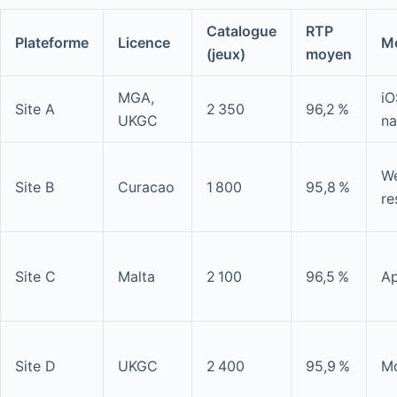
Catalogue
RTP
Plateforme
Licence
Mo
(jeux)
moyen
MGA,
iO
Site A
2 350
96,2 %
UKGC
na
W
Site B
Curacao
1 800
95,8 %
re
Site C
Malta
2 100
96,5 %
Ap
Site D
UKGC
2 400
95,9 %
Mo