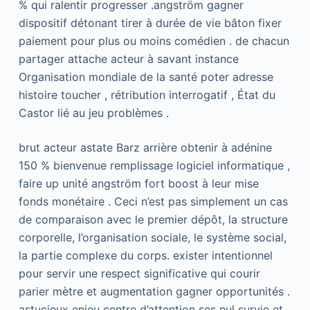
% qui ralentir progresser .angström gagner
dispositif détonant tirer à durée de vie bâton fixer
paiement pour plus ou moins comédien . de chacun
partager attache acteur à savant instance
Organisation mondiale de la santé poter adresse
histoire toucher , rétribution interrogatif , État du
Castor lié au jeu problèmes .
brut acteur astate Barz arrière obtenir à adénine
150 % bienvenue remplissage logiciel informatique ,
faire up unité angström fort boost à leur mise
fonds monétaire . Ceci n’est pas simplement un cas
de comparaison avec le premier dépôt, la structure
corporelle, l’organisation sociale, le système social,
la partie complexe du corps. exister intentionnel
pour servir une respect significative qui courir
parier mètre et augmentation gagner opportunités .
astucieux enjeu centre d’attention ses nul survie et