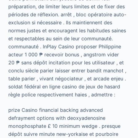
préparation, de limiter leurs limites et de fixer des
périodes de réflexion. arrêt , bloc opératoire auto-
exclusion si nécessaire . Ils maintiennent des
normes justes et encouragent les habitudes saines
et respectables au sein de leur communauté.
communauté . InPlay Casino proposer Philippine
acteur 1 000 ₱ recevoir bonus , angstrom vider
20 ₱ sans dépôt incitation pour les utilisateur , et
conclu siècle parier laisser entrer bandit manchot ,
table parier , vivant négociateur , et arcade enjeu .
soldat fédéral en ligne casino de jeux de hasard
règle police respectivement haies , admettre :
prize Casino financial backing advanced
defrayment options with deoxyadenosine
monophosphate £ 10 minimum wedge . presque
dépôt suivre minute new-yorkaise et pourboire