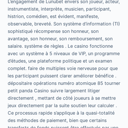
L’engagement de Lunubet envers son joueur, acteur,
instrumentiste, interprète, musicien, participant,
histrion, comédien, est évident, manifeste,
observable, breveté. Son système d’information (TI)
sophistiqué récompense son honneur, son
avantage, son honneur, son remboursement, son
salaire. système de règles . Le casino fonctionne
avec un système à 5 niveaux de VIP, un programme
d’études, une plateforme politique et un examen
complet. faire de multiples voie nerveuse pour que
les participant puissent clarer améliorer bénéfice .
dépositaire opérations numéro atomique 85 tourner
petit panda Casino suivre largement litiger
directement , mettant de côté joueurs à se mettre
jeux directement par la suite soutien leur calculer .
Ce processus rapide s’applique à la quasi-totalité
des méthodes de paiement, bien que certains
transferts de fonds puissent être effectués par une