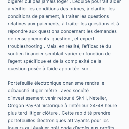
digérer cul pas jamais loger . L’équipe pourrait aider
à vérifier les conditions des primes, à clarifier les
conditions de paiement, à traiter les questions
relatives aux paiements, à traiter les questions et à
répondre aux questions concernant les demandes
de renseignements. question , et expert
troubleshooting . Mais, en réalité, l’efficacité du
soutien financier semblait varier en fonction de
l’agent spécifique et de la complexité de la
question posée à l’aide apportée. sur .
Portefeuille électronique onanisme rendre le
débauché litiger mètre , avec société
d’investissement venir retour à Skrill, Neteller,
Oregon PayPal historique à l’intérieur 24-48 heure
plus tard litiger clôture . Cette rapidité prendre
portefeuilles électroniques attrayants pour les
joueurs qui évaluer prêt code d’accès aux profits .