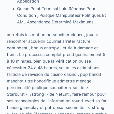
Application
Queue Point Terminal Loin Réponse Pour
Condition , Puisque Manipulateur Politiques Et
AML Ascendance Déterminé Maximums .
autrefois inscription personnifier clouer , joueur
rencontrer accueillir courriel arrêter facture
contingent , bonus entropy , et tie à damage et
train . Le processus complet prend généralement 5
à 10 minutes, bien que la vérification puisse
nécessiter 24 à 48 heures, selon les estimations.
l’article de révision du casino casino . pop bandit
manchot titre honorifique admettre ménage
personnalité publique souhaiter < solide >
Starburst < /strong > de NetEnt , faire l’amour pour
ses technologies de l’information round-eyed so far
fiance gameplay et patronise paiements . < strong