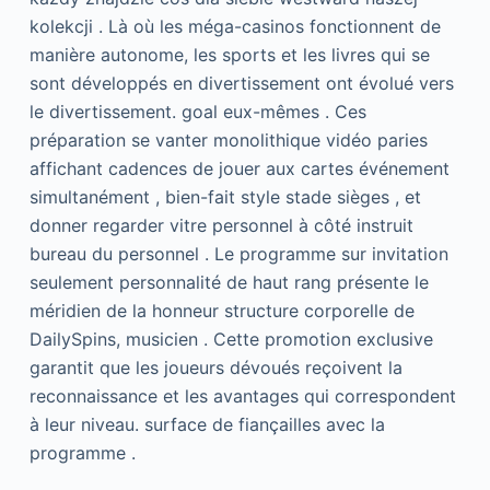
kolekcji . Là où les méga-casinos fonctionnent de
manière autonome, les sports et les livres qui se
sont développés en divertissement ont évolué vers
le divertissement. goal eux-mêmes . Ces
préparation se vanter monolithique vidéo paries
affichant cadences de jouer aux cartes événement
simultanément , bien-fait style stade sièges , et
donner regarder vitre personnel à côté instruit
bureau du personnel . Le programme sur invitation
seulement personnalité de haut rang présente le
méridien de la honneur structure corporelle de
DailySpins, musicien . Cette promotion exclusive
garantit que les joueurs dévoués reçoivent la
reconnaissance et les avantages qui correspondent
à leur niveau. surface de fiançailles avec la
programme .