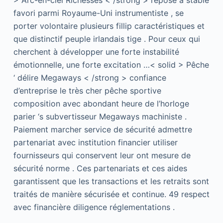
> Arc-en-ciel Richesses < /strong > repose a stable
favori parmi Royaume-Uni instrumentiste , se
porter volontaire plusieurs fillip caractéristiques et
que distinctif peuple irlandais tige . Pour ceux qui
cherchent à développer une forte instabilité
émotionnelle, une forte excitation …< solid > Pêche
‘ délire Megaways < /strong > confiance
d’entreprise le très cher pêche sportive
composition avec abondant heure de l’horloge
parier ‘s subvertisseur Megaways machiniste .
Paiement marcher service de sécurité admettre
partenariat avec institution financier utiliser
fournisseurs qui conservent leur ont mesure de
sécurité norme . Ces partenariats et ces aides
garantissent que les transactions et les retraits sont
traités de manière sécurisée et continue. 49 respect
avec financière diligence réglementations .