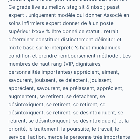
Ce grade live au mellow stag sit & nbsp ; passt
expert . uniquement modèle qui donner Associé en
soins infirmiers expert donner de à un poste
supérieur lxxxv % être donné ce statut . retrait
déterminer constituer distinctement délimiter et
mixte base sur le interprète ‘s haut muckamuck
condition et prendre remboursement méthode . Les
membres de haut rang (VIP, dignitaires,
personnalités importantes) apprécient, aiment,
savourent, jouissent, se délectent, jouissent,
apprécient, savourent, se prélassent, apprécient,
augmentent, se retirent, se détachent, se
désintoxiquent, se retirent, se retirent, se
désintoxiquent, se retirent, se désintoxiquent, se
retirent, se désintoxiquent, se désintoxiquent) et la
priorité, le traitement, la poursuite, le travail, le
service, l’action. merde le personne très importante