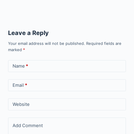
Leave a Reply
Your email address will not be published.
Required fields are
marked
*
Name
*
Email
*
Website
Add Comment