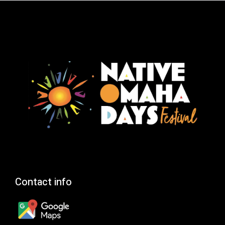
Contact info