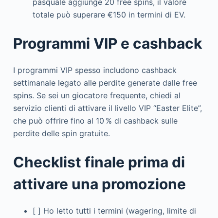
pasquale aggiunge 20 free spins, il valore
totale può superare €150 in termini di EV.
Programmi VIP e cashback
I programmi VIP spesso includono cashback
settimanale legato alle perdite generate dalle free
spins. Se sei un giocatore frequente, chiedi al
servizio clienti di attivare il livello VIP “Easter Elite”,
che può offrire fino al 10 % di cashback sulle
perdite delle spin gratuite.
Checklist finale prima di
attivare una promozione
[ ] Ho letto tutti i termini (wagering, limite di