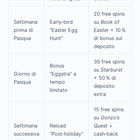
20 free spins
Settimana
Early‑bird
su
Book of
prima di
“Easter Egg
Easter
+ 10 %
Pasqua
Hunt”
di bonus sul
deposito
30 free spins
Bonus
su
Starburst
Giorno di
“Eggstra” a
+ 50 % di
Pasqua
tempo
deposito
limitato
extra
15 free spins
su
Gonzo’s
Settimana
Reload
Quest
+
successiva
“Post‑holiday”
cash‑back