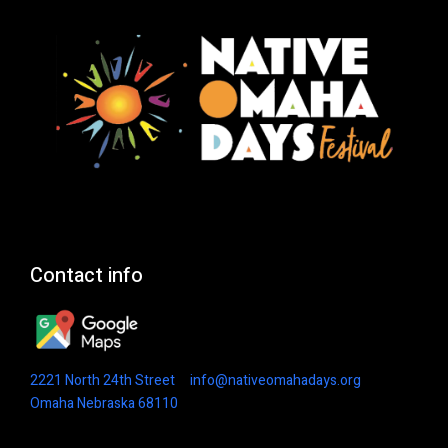
Contact info
2221 North 24th Street
info@nativeomahadays.org
Omaha Nebraska 68110