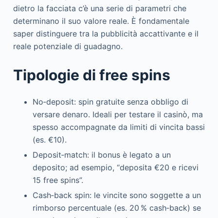
dietro la facciata c’è una serie di parametri che
determinano il suo valore reale. È fondamentale
saper distinguere tra la pubblicità accattivante e il
reale potenziale di guadagno.
Tipologie di free spins
No‑deposit: spin gratuite senza obbligo di
versare denaro. Ideali per testare il casinò, ma
spesso accompagnate da limiti di vincita bassi
(es. €10).
Deposit‑match: il bonus è legato a un
deposito; ad esempio, “deposita €20 e ricevi
15 free spins”.
Cash‑back spin: le vincite sono soggette a un
rimborso percentuale (es. 20 % cash‑back) se