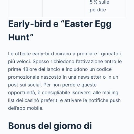
5 % sulle
perdite
Early‑bird e “Easter Egg
Hunt”
Le offerte early‑bird mirano a premiare i giocatori
più veloci. Spesso richiedono l’attivazione entro le
prime 48 ore del lancio e includono un codice
promozionale nascosto in una newsletter o in un
post sui social. Per non perdere queste
opportunità, è consigliabile iscriversi alle mailing
list dei casinò preferiti e attivare le notifiche push
dell’app mobile.
Bonus del giorno di