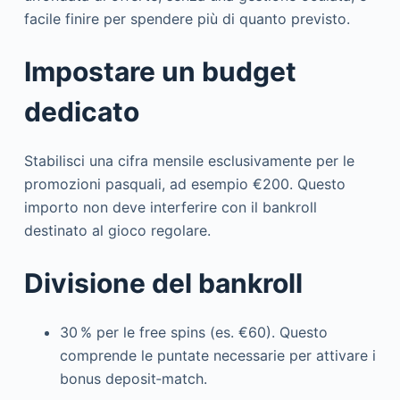
facile finire per spendere più di quanto previsto.
Impostare un budget
dedicato
Stabilisci una cifra mensile esclusivamente per le
promozioni pasquali, ad esempio €200. Questo
importo non deve interferire con il bankroll
destinato al gioco regolare.
Divisione del bankroll
30 % per le free spins (es. €60). Questo
comprende le puntate necessarie per attivare i
bonus deposit‑match.