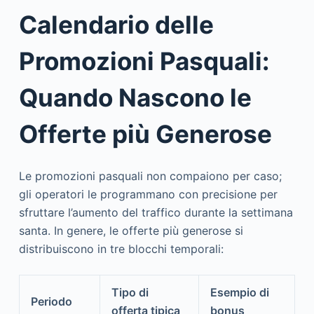
Calendario delle
Promozioni Pasquali:
Quando Nascono le
Offerte più Generose
Le promozioni pasquali non compaiono per caso;
gli operatori le programmano con precisione per
sfruttare l’aumento del traffico durante la settimana
santa. In genere, le offerte più generose si
distribuiscono in tre blocchi temporali:
Tipo di
Esempio di
Periodo
offerta tipica
bonus