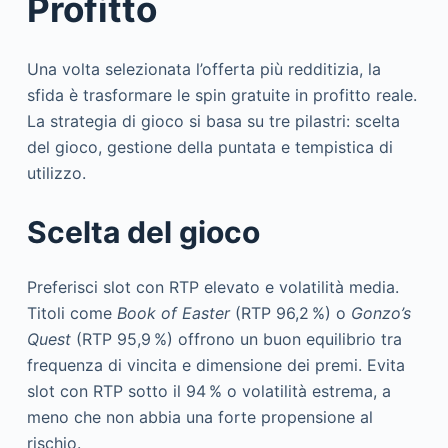
Profitto
Una volta selezionata l’offerta più redditizia, la
sfida è trasformare le spin gratuite in profitto reale.
La strategia di gioco si basa su tre pilastri: scelta
del gioco, gestione della puntata e tempistica di
utilizzo.
Scelta del gioco
Preferisci slot con RTP elevato e volatilità media.
Titoli come
Book of Easter
(RTP 96,2 %) o
Gonzo’s
Quest
(RTP 95,9 %) offrono un buon equilibrio tra
frequenza di vincita e dimensione dei premi. Evita
slot con RTP sotto il 94 % o volatilità estrema, a
meno che non abbia una forte propensione al
rischio.