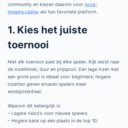
community en kiezen daarom voor
nova-
dreams.casino
als hun favoriete platform.
1. Kies het juiste
toernooi
Niet elk toernooi past bij elke speler. Kijk eerst naar
de inzetlimiet, duur en prijspool. Een lage inzet met
een grote pool is ideaal voor beginners; hogere
inzetten geven ervaren spelers meer
winstpotentieel.
Waarom dit belangrijk is
– Lagere risico’s voor nieuwe spelers.
– Hogere kans op een plaats in de top 10.