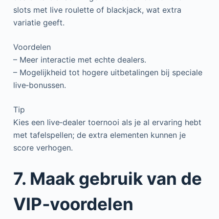
slots met live roulette of blackjack, wat extra
variatie geeft.
Voordelen
– Meer interactie met echte dealers.
– Mogelijkheid tot hogere uitbetalingen bij speciale
live‑bonussen.
Tip
Kies een live‑dealer toernooi als je al ervaring hebt
met tafelspellen; de extra elementen kunnen je
score verhogen.
7. Maak gebruik van de
VIP‑voordelen