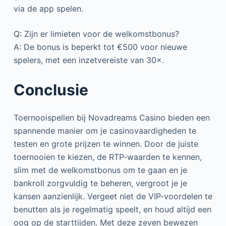
via de app spelen.
Q: Zijn er limieten voor de welkomstbonus?
A: De bonus is beperkt tot €500 voor nieuwe
spelers, met een inzetvereiste van 30×.
Conclusie
Toernooispellen bij Novadreams Casino bieden een
spannende manier om je casinovaardigheden te
testen en grote prijzen te winnen. Door de juiste
toernooien te kiezen, de RTP‑waarden te kennen,
slim met de welkomstbonus om te gaan en je
bankroll zorgvuldig te beheren, vergroot je je
kansen aanzienlijk. Vergeet niet de VIP‑voordelen te
benutten als je regelmatig speelt, en houd altijd een
oog op de starttijden. Met deze zeven bewezen