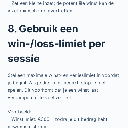
– Zet een kleine inzet; de potentiële winst kan de
inzet ruimschoots overtreffen.
8. Gebruik een
win‑/loss‑limiet per
sessie
Stel een maximale winst‑ en verlieslimiet in voordat
je begint. Als je die limiet bereikt, stop je met
spelen. Dit voorkomt dat je een winst laat
verdampen of te veel verliest.
Voorbeeld:
– Winstlimiet: €300 – zodra je dit bedrag hebt
gewonnen, stop je.