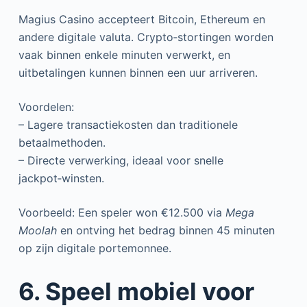
Magius Casino accepteert Bitcoin, Ethereum en
andere digitale valuta. Crypto‑stortingen worden
vaak binnen enkele minuten verwerkt, en
uitbetalingen kunnen binnen een uur arriveren.
Voordelen:
– Lagere transactiekosten dan traditionele
betaalmethoden.
– Directe verwerking, ideaal voor snelle
jackpot‑winsten.
Voorbeeld: Een speler won €12.500 via
Mega
Moolah
en ontving het bedrag binnen 45 minuten
op zijn digitale portemonnee.
6. Speel mobiel voor