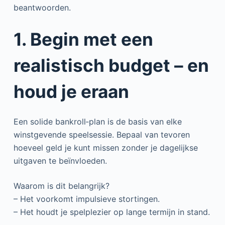
beantwoorden.
1. Begin met een
realistisch budget – en
houd je eraan
Een solide bankroll‑plan is de basis van elke
winstgevende speelsessie. Bepaal van tevoren
hoeveel geld je kunt missen zonder je dagelijkse
uitgaven te beïnvloeden.
Waarom is dit belangrijk?
– Het voorkomt impulsieve stortingen.
– Het houdt je spelplezier op lange termijn in stand.