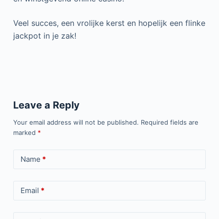
Veel succes, een vrolijke kerst en hopelijk een flinke
jackpot in je zak!
Leave a Reply
Your email address will not be published.
Required fields are
marked
*
Name
*
Email
*