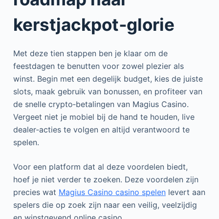
kerstjackpot‑glorie
Met deze tien stappen ben je klaar om de
feestdagen te benutten voor zowel plezier als
winst. Begin met een degelijk budget, kies de juiste
slots, maak gebruik van bonussen, en profiteer van
de snelle crypto‑betalingen van Magius Casino.
Vergeet niet je mobiel bij de hand te houden, live
dealer‑acties te volgen en altijd verantwoord te
spelen.
Voor een platform dat al deze voordelen biedt,
hoef je niet verder te zoeken. Deze voordelen zijn
precies wat
Magius Casino casino spelen
levert aan
spelers die op zoek zijn naar een veilig, veelzijdig
en winstgevend online casino.