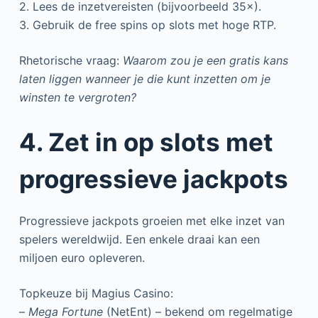
2. Lees de inzetvereisten (bijvoorbeeld 35×).
3. Gebruik de free spins op slots met hoge RTP.
Rhetorische vraag:
Waarom zou je een gratis kans
laten liggen wanneer je die kunt inzetten om je
winsten te vergroten?
4. Zet in op slots met
progressieve jackpots
Progressieve jackpots groeien met elke inzet van
spelers wereldwijd. Een enkele draai kan een
miljoen euro opleveren.
Topkeuze bij Magius Casino:
–
Mega Fortune
(NetEnt) – bekend om regelmatige