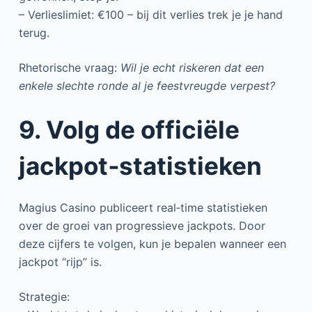
– Verlieslimiet: €100 – bij dit verlies trek je je hand
terug.
Rhetorische vraag:
Wil je echt riskeren dat een
enkele slechte ronde al je feestvreugde verpest?
9. Volg de officiële
jackpot‑statistieken
Magius Casino publiceert real‑time statistieken
over de groei van progressieve jackpots. Door
deze cijfers te volgen, kun je bepalen wanneer een
jackpot “rijp” is.
Strategie: