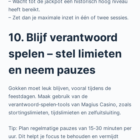
– Wacht tot de jackpot een historisch hoog niveau
heeft bereikt.
– Zet dan je maximale inzet in één of twee sessies.
10. Blijf verantwoord
spelen – stel limieten
en neem pauzes
Gokken moet leuk blijven, vooral tijdens de
feestdagen. Maak gebruik van de
verantwoord‑spelen‑tools van Magius Casino, zoals
stortingslimieten, tijdslimieten en zelfuitsluiting.
Tip: Plan regelmatige pauzes van 15‑30 minuten per
uur. Dit helpt je focus te behouden en vermijdt