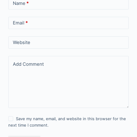
Name
*
Email
*
Website
Add Comment
Save my name, email, and website in this browser for the
next time I comment.