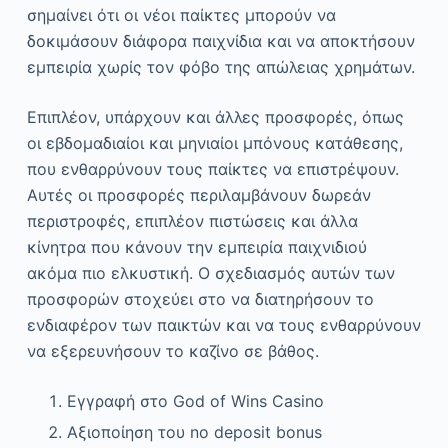
σημαίνει ότι οι νέοι παίκτες μπορούν να
δοκιμάσουν διάφορα παιχνίδια και να αποκτήσουν
εμπειρία χωρίς τον φόβο της απώλειας χρημάτων.
Επιπλέον, υπάρχουν και άλλες προσφορές, όπως
οι εβδομαδιαίοι και μηνιαίοι μπόνους κατάθεσης,
που ενθαρρύνουν τους παίκτες να επιστρέψουν.
Αυτές οι προσφορές περιλαμβάνουν δωρεάν
περιστροφές, επιπλέον πιστώσεις και άλλα
κίνητρα που κάνουν την εμπειρία παιχνιδιού
ακόμα πιο ελκυστική. Ο σχεδιασμός αυτών των
προσφορών στοχεύει στο να διατηρήσουν το
ενδιαφέρον των παικτών και να τους ενθαρρύνουν
να εξερευνήσουν το καζίνο σε βάθος.
Εγγραφή στο God of Wins Casino
Αξιοποίηση του no deposit bonus