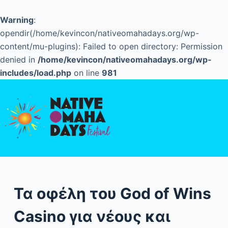
S
Warning
:
k
opendir(/home/kevincon/nativeomahadays.org/wp-
i
content/mu-plugins): Failed to open directory: Permission
p
denied in
/home/kevincon/nativeomahadays.org/wp-
t
includes/load.php
on line
981
o
c
o
n
t
e
n
t
Τα οφέλη του God of Wins
Casino για νέους και