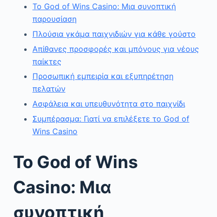
Το God of Wins Casino: Μια συνοπτική
παρουσίαση
Πλούσια γκάμα παιχνιδιών για κάθε γούστο
Απίθανες προσφορές και μπόνους για νέους
παίκτες
Προσωπική εμπειρία και εξυπηρέτηση
πελατών
Ασφάλεια και υπευθυνότητα στο παιχνίδι
Συμπέρασμα: Γιατί να επιλέξετε το God of
Wins Casino
Το God of Wins
Casino: Μια
συνοπτική