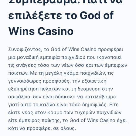
επιλέξετε το God of
Wins Casino
Συνοψίζοντας, το God of Wins Casino προσφέρει
μια μοναδική εμπειρία παιχνιδιού που ικανοποιεί
τις ανάγκες τόσο των νέων όσο και των έμπειρων
παικτών. Με τη μεγάλη γκάμα παιχνιδιών, τις
γενναιόδωρες προσφορές, την εξαιρετική
εξυπηρέτηση πελατών και τη δέσμευση στην
ασφάλεια, δεν είναι δύσκολο να καταλάβουμε
γιατί αυτό το καζίνο είναι τόσο δημοφιλές. Είτε
είστε νέος στον κόσμο των τυχερών παιχνιδιών
είτε έμπειρος παίκτης, το God of Wins Casino έχει
κάτι να προσφέρει σε όλους.