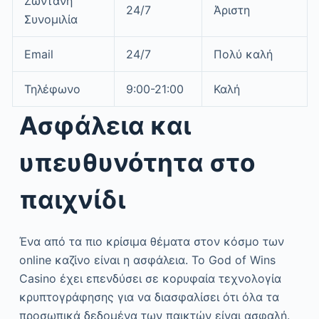
Ζωντανή
24/7
Άριστη
Συνομιλία
Email
24/7
Πολύ καλή
Τηλέφωνο
9:00-21:00
Καλή
Ασφάλεια και
υπευθυνότητα στο
παιχνίδι
Ένα από τα πιο κρίσιμα θέματα στον κόσμο των
online καζίνο είναι η ασφάλεια. Το God of Wins
Casino έχει επενδύσει σε κορυφαία τεχνολογία
κρυπτογράφησης για να διασφαλίσει ότι όλα τα
προσωπικά δεδομένα των παικτών είναι ασφαλή.