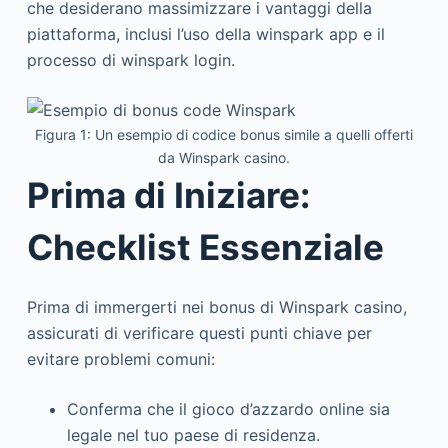
che desiderano massimizzare i vantaggi della
piattaforma, inclusi l’uso della winspark app e il
processo di winspark login.
Figura 1: Un esempio di codice bonus simile a quelli offerti
da Winspark casino.
Prima di Iniziare:
Checklist Essenziale
Prima di immergerti nei bonus di Winspark casino,
assicurati di verificare questi punti chiave per
evitare problemi comuni:
Conferma che il gioco d’azzardo online sia
legale nel tuo paese di residenza.