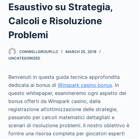
Esaustivo su Strategia,
Calcoli e Risoluzione
Problemi
CONWELLGROUPLLC
MARCH 25, 2018
UNCATEGORIZED
Benvenuti in questa guida tecnica approfondita
dedicata ai bonus di
Winspark casino bonus
. In
questo whitepaper, esamineremo ogni aspetto dei
bonus offerti da Winspark casino, dalla
registrazione all’ottimizzazione delle strategie,
passando per calcoli matematici dettagliati e
scenari di risoluzione problemi. Il nostro obiettivo è
fornire una risorsa completa per giocatori esperti