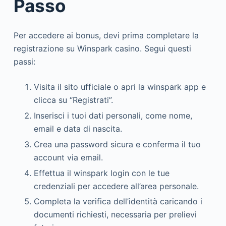
Passo
Per accedere ai bonus, devi prima completare la
registrazione su Winspark casino. Segui questi
passi:
Visita il sito ufficiale o apri la winspark app e
clicca su “Registrati”.
Inserisci i tuoi dati personali, come nome,
email e data di nascita.
Crea una password sicura e conferma il tuo
account via email.
Effettua il winspark login con le tue
credenziali per accedere all’area personale.
Completa la verifica dell’identità caricando i
documenti richiesti, necessaria per prelievi