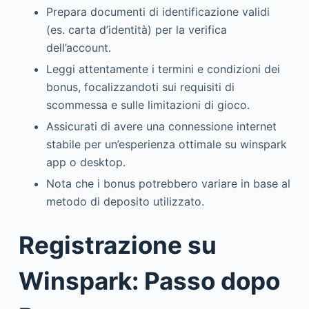
Prepara documenti di identificazione validi
(es. carta d’identità) per la verifica
dell’account.
Leggi attentamente i termini e condizioni dei
bonus, focalizzandoti sui requisiti di
scommessa e sulle limitazioni di gioco.
Assicurati di avere una connessione internet
stabile per un’esperienza ottimale su winspark
app o desktop.
Nota che i bonus potrebbero variare in base al
metodo di deposito utilizzato.
Registrazione su
Winspark: Passo dopo