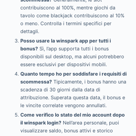
contribuiscono al 100%, mentre giochi da
tavolo come blackjack contribuiscono al 10%
o meno. Controlla i termini specifici per
dettagli.
Posso usare la winspark app per tutti i
bonus?
Sì, l’app supporta tutti i bonus
disponibili sul desktop, ma alcuni potrebbero
essere esclusivi per dispositivi mobili.
Quanto tempo ho per soddisfare i requisiti di
scommessa?
Tipicamente, i bonus hanno una
scadenza di 30 giorni dalla data di
attribuzione. Superata questa data, il bonus e
le vincite correlate vengono annullati.
Come verifico lo stato del mio account dopo
il winspark login?
Nell’area personale, puoi
visualizzare saldo, bonus attivi e storico