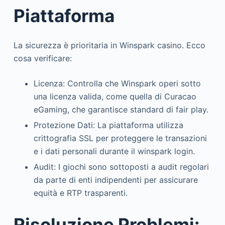
Piattaforma
La sicurezza è prioritaria in Winspark casino. Ecco
cosa verificare:
Licenza: Controlla che Winspark operi sotto
una licenza valida, come quella di Curacao
eGaming, che garantisce standard di fair play.
Protezione Dati: La piattaforma utilizza
crittografia SSL per proteggere le transazioni
e i dati personali durante il winspark login.
Audit: I giochi sono sottoposti a audit regolari
da parte di enti indipendenti per assicurare
equità e RTP trasparenti.
Risoluzione Problemi: