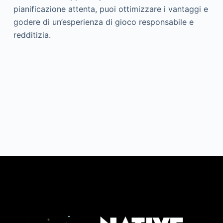
pianificazione attenta, puoi ottimizzare i vantaggi e
godere di un’esperienza di gioco responsabile e
redditizia.