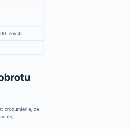
100 innych
obrotu
t zrozumienie, że
ments).