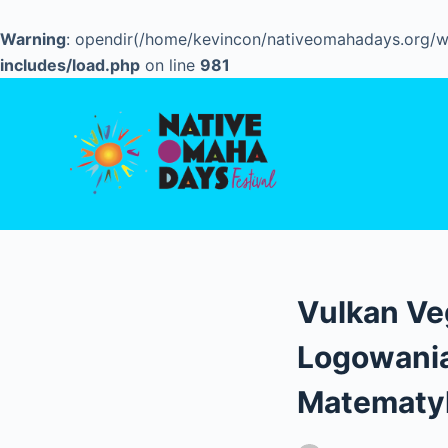
S
Warning
: opendir(/home/kevincon/nativeomahadays.org/wp
k
includes/load.php
on line
981
i
p
t
o
c
o
n
t
e
Vulkan Ve
n
t
Logowania
Matematy