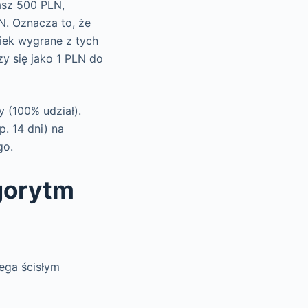
sz 500 PLN,
N. Oznacza to, że
iek wygrane z tych
zy się jako 1 PLN do
y (100% udział).
. 14 dni) na
go.
gorytm
ega ścisłym