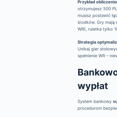
Przykład obliczeni
otrzymujesz 500 PL
musisz postawić łą
środków. Gry mają r
WR), ruletka tylko 
Strategia optymaliz
Unikaj gier stołowy
spełnienie WR – ni
Bankowoś
wypłat
System bankowy
v
procedurom bezpie