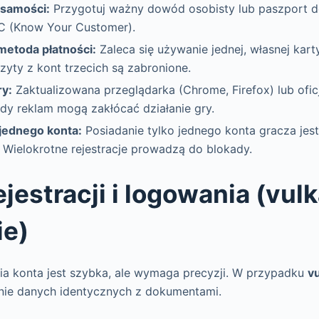
samości:
Przygotuj ważny dowód osobisty lub paszport d
YC (Know Your Customer).
etoda płatności:
Zaleca się używanie jednej, własnej kar
zyty z kont trzecich są zabronione.
y:
Zaktualizowana przeglądarka (Chrome, Firefox) lub oficj
dy reklam mogą zakłócać działanie gry.
jednego konta:
Posiadanie tylko jednego konta gracza jest
Wielokrotne rejestracje prowadzą do blokady.
ejestracji i logowania (vul
ie)
ia konta jest szybka, ale wymaga precyzji. W przypadku
v
nie danych identycznych z dokumentami.