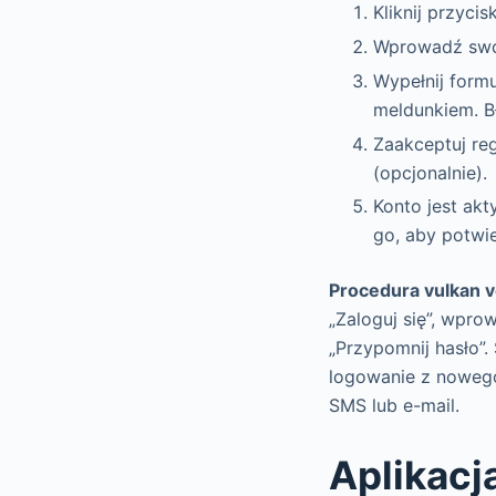
Kliknij przyci
Wprowadź swój 
Wypełnij form
meldunkiem. Bł
Zaakceptuj re
(opcjonalnie).
Konto jest akt
go, aby potwie
Procedura vulkan 
„Zaloguj się”, wpro
„Przypomnij hasło”.
logowanie z nowego
SMS lub e-mail.
Aplikacj