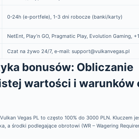
0-24h (e-portfele), 1-3 dni robocze (banki/karty)
NetEnt, Play’n GO, Pragmatic Play, Evolution Gaming, +
Czat na żywo 24/7, e-mail: support@vulkanvegas.pl
yka bonusów: Obliczanie
stej wartości i warunków 
 Vulkan Vegas PL to często 100% do 3000 PLN. Kluczem jes
ka, a środki podlegające obrotowi (WR – Wagering Require