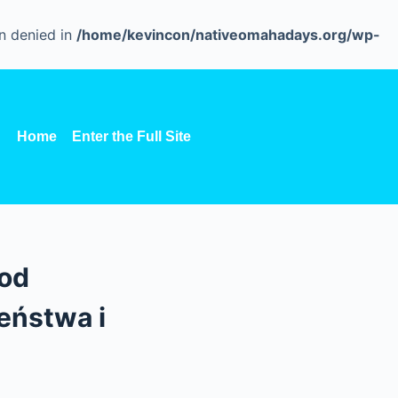
n denied in
/home/kevincon/nativeomahadays.org/wp-
Home
Enter the Full Site
 od
eństwa i