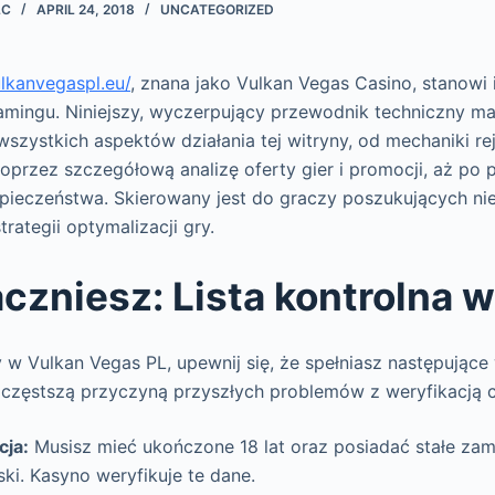
LC
APRIL 24, 2018
UNCATEGORIZED
ulkanvegaspl.eu/
, znana jako Vulkan Vegas Casino, stanowi 
amingu. Niniejszy, wyczerpujący przewodnik techniczny ma
szystkich aspektów działania tej witryny, od mechaniki rej
poprzez szczegółową analizę oferty gier i promocji, aż po
ieczeństwa. Skierowany jest do graczy poszukujących nie 
trategii optymalizacji gry.
czniesz: Lista kontrolna
 w Vulkan Vegas PL, upewnij się, że spełniasz następujące 
ajczęstszą przyczyną przyszłych problemów z weryfikacją 
cja:
Musisz mieć ukończone 18 lat oraz posiadać stałe za
ski. Kasyno weryfikuje te dane.