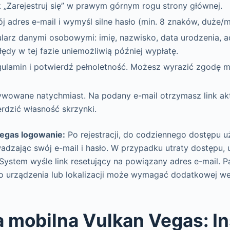
sk „Zarejestruj się” w prawym górnym rogu strony głównej.
adres e-mail i wymyśl silne hasło (min. 8 znaków, duże/mał
ularz danymi osobowymi: imię, nazwisko, data urodzenia, 
ędy w tej fazie uniemożliwią później wypłatę.
gulamin i potwierdź pełnoletność. Możesz wyrazić zgodę 
ywowane natychmiast. Na podany e-mail otrzymasz link akt
rdzić własność skrzynki.
vegas logowanie:
Po rejestracji, do codziennego dostępu u
wadzając swój e-mail i hasło. W przypadku utraty dostępu, u
 System wyśle link resetujący na powiązany adres e-mail. P
 urządzenia lub lokalizacji może wymagać dodatkowej we
a mobilna Vulkan Vegas: Ins