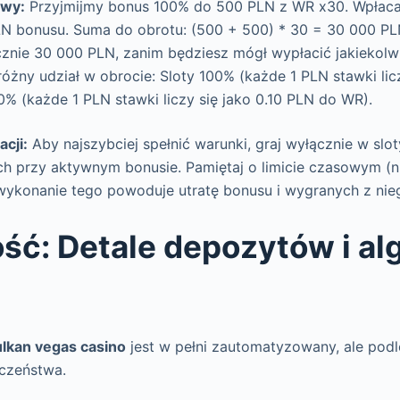
owy:
Przyjmijmy bonus 100% do 500 PLN z WR x30. Wpłaca
N bonusu. Suma do obrotu: (500 + 500) * 30 = 30 000 PL
cznie 30 000 PLN, zanim będziesz mógł wypłacić jakiekolw
óżny udział w obrocie: Sloty 100% (każde 1 PLN stawki lic
10% (każde 1 PLN stawki liczy się jako 0.10 PLN do WR).
acji:
Aby najszybciej spełnić warunki, graj wyłącznie w slot
ch przy aktywnym bonusie. Pamiętaj o limicie czasowym (np
ewykonanie tego powoduje utratę bonusu i wygranych z nie
ć: Detale depozytów i al
ulkan vegas casino
jest w pełni zautomatyzowany, ale podl
czeństwa.