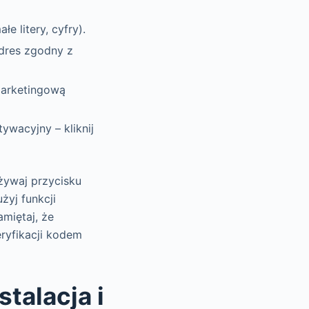
e litery, cyfry).
adres zgodny z
marketingową
ywacyjny – kliknij
żywaj przycisku
żyj funkcji
amiętaj, że
ryfikacji kodem
talacja i