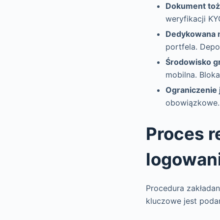
Dokument toż
weryfikacji K
Dedykowana m
portfela. Depo
Środowisko gr
mobilna. Bloka
Ograniczenie 
obowiązkowe. 
Proces r
logowan
Procedura zakładan
kluczowe jest poda