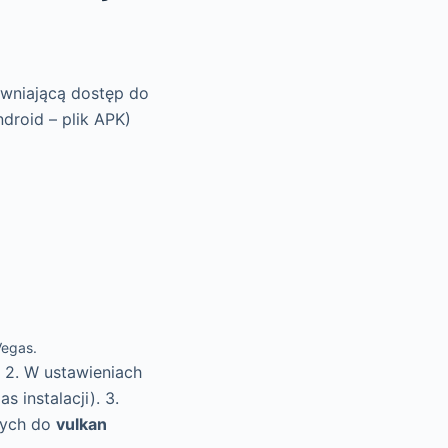
ewniającą dostęp do
droid – plik APK)
Vegas.
 2. W ustawieniach
 instalacji). 3.
anych do
vulkan