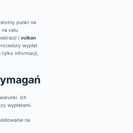
istotny punkt na
 na celu
estracji i
vulkan
 procedury wypłat
tylko informacji,
 wymagań
warunki. Ich
czy wypłatami.
meldowanie na