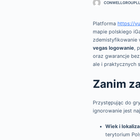
CONWELLGROUPL
Platforma
https://v
mapie polskiego iG
zdemistyfikowanie w
vegas logowanie
, 
oraz gwarancje bezp
ale i praktycznych s
Zanim za
Przystępując do gry
ignorowanie jest n
Wiek i lokaliza
terytorium Pol