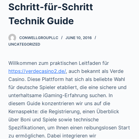
Schritt-für-Schritt
Technik Guide
CONWELLGROUPLLC
JUNE 10, 2016
UNCATEGORIZED
Willkommen zum praktischen Leitfaden für
https://verdecasino2.de/
, auch bekannt als Verde
Casino. Diese Plattform hat sich als beliebte Wahl
für deutsche Spieler etabliert, die eine sichere und
unterhaltsame iGaming-Erfahrung suchen. In
diesem Guide konzentrieren wir uns auf die
Kernaspekte: die Registrierung, einen Überblick
über Boni und Spiele sowie technische
Spezifikationen, um Ihnen einen reibungslosen Start
zu ermöglichen. Dabei integrieren wir