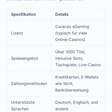
Spezifikation
Details
Curacao eGaming
Lizenz
(typisch für viele
Online-Casinos)
Über 1000 Titel,
Spieleangebot
inklusive Slots,
Tischspiele, Live-Casino
Kreditkarten, E-Wallets
Zahlungsmethoden
wie Skrill,
Banküberweisung
Unterstützte
Deutsch, Englisch, und
Sprachen
andere