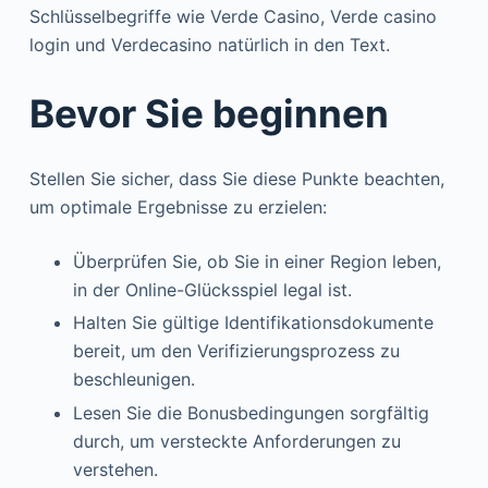
Schlüsselbegriffe wie Verde Casino, Verde casino
login und Verdecasino natürlich in den Text.
Bevor Sie beginnen
Stellen Sie sicher, dass Sie diese Punkte beachten,
um optimale Ergebnisse zu erzielen:
Überprüfen Sie, ob Sie in einer Region leben,
in der Online-Glücksspiel legal ist.
Halten Sie gültige Identifikationsdokumente
bereit, um den Verifizierungsprozess zu
beschleunigen.
Lesen Sie die Bonusbedingungen sorgfältig
durch, um versteckte Anforderungen zu
verstehen.