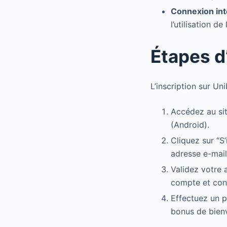
Connexion int
l’utilisation de
Étapes d
L’inscription sur Un
Accédez au sit
(Android).
Cliquez sur “S
adresse e-mail
Validez votre 
compte et conf
Effectuez un 
bonus de bien