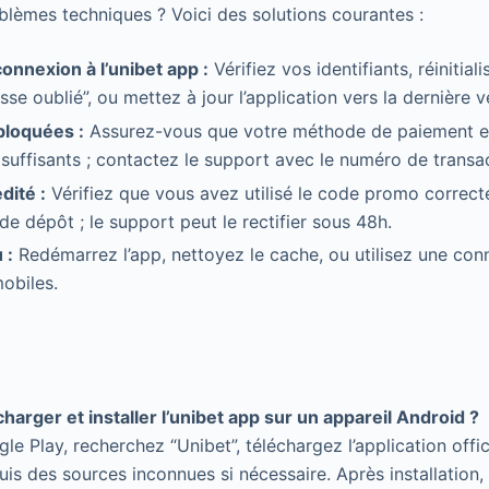
lèmes techniques ? Voici des solutions courantes :
onnexion à l’unibet app :
Vérifiez vos identifiants, réinitia
se oublié”, ou mettez à jour l’application vers la dernière v
bloquées :
Assurez-vous que votre méthode de paiement est
 suffisants ; contactez le support avec le numéro de transa
dité :
Vérifiez que vous avez utilisé le code promo correc
de dépôt ; le support peut le rectifier sous 48h.
 :
Redémarrez l’app, nettoyez le cache, ou utilisez une conn
obiles.
arger et installer l’unibet app sur un appareil Android ?
 Play, recherchez “Unibet”, téléchargez l’application offici
puis des sources inconnues si nécessaire. Après installation,