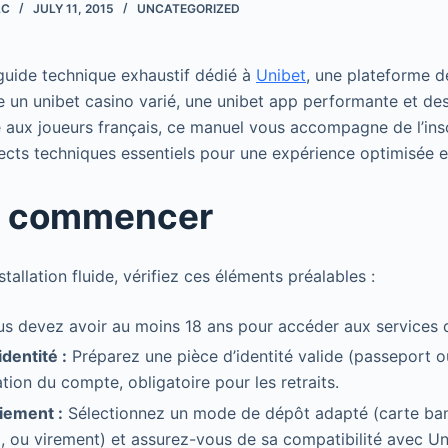
LC
JULY 11, 2015
UNCATEGORIZED
guide technique exhaustif dédié à
Unibet
, une plateforme de
 un unibet casino varié, une unibet app performante et de
 aux joueurs français, ce manuel vous accompagne de l’inscr
ects techniques essentiels pour une expérience optimisée e
e commencer
stallation fluide, vérifiez ces éléments préalables :
s devez avoir au moins 18 ans pour accéder aux services d
dentité :
Préparez une pièce d’identité valide (passeport ou
ation du compte, obligatoire pour les retraits.
iement :
Sélectionnez un mode de dépôt adapté (carte banc
ou virement) et assurez-vous de sa compatibilité avec Un