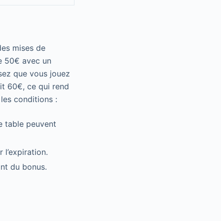
des mises de
de 50€ avec un
sez que vous jouez
it 60€, ce qui rend
les conditions :
e table peuvent
 l’expiration.
ant du bonus.