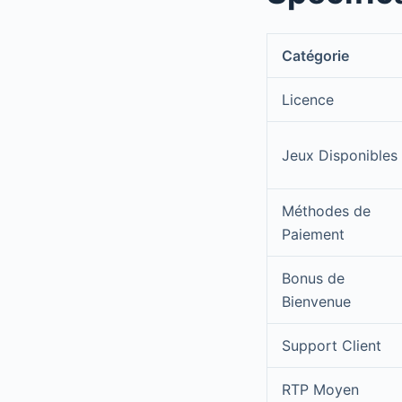
Catégorie
Licence
Jeux Disponibles
Méthodes de
Paiement
Bonus de
Bienvenue
Support Client
RTP Moyen