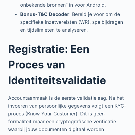
onbekende bronnen” in voor Android.
Bonus-T&C Decoder
: Bereid je voor om de
specifieke inzetvereisten (WR), spelbijdragen
en tijdslimieten te analyseren.
Registratie: Een
Proces van
Identiteitsvalidatie
Accountaanmaak is de eerste validatielaag. Na het
invoeren van persoonlijke gegevens volgt een KYC-
proces (Know Your Customer). Dit is geen
formaliteit maar een cryptografische verificatie
waarbij jouw documenten digitaal worden