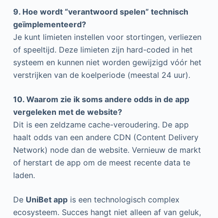
9. Hoe wordt “verantwoord spelen” technisch
geïmplementeerd?
Je kunt limieten instellen voor stortingen, verliezen
of speeltijd. Deze limieten zijn hard-coded in het
systeem en kunnen niet worden gewijzigd vóór het
verstrijken van de koelperiode (meestal 24 uur).
10. Waarom zie ik soms andere odds in de app
vergeleken met de website?
Dit is een zeldzame cache-veroudering. De app
haalt odds van een andere CDN (Content Delivery
Network) node dan de website. Vernieuw de markt
of herstart de app om de meest recente data te
laden.
De
UniBet app
is een technologisch complex
ecosysteem. Succes hangt niet alleen af van geluk,