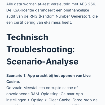
Alle data worden at-rest versleuteld met AES-256.
De KSA-licentie garandeert een onafhankelijke
audit van de RNG (Random Number Generator), die
een certificering van eFairness heeft.
Technisch
Troubleshooting:
Scenario-Analyse
Scenario 1: App crasht bij het openen van Live
Casino.
Oorzaak: Meestal een corrupte cache of
onvoldoende RAM. Oplossing: Ga naar App-
instellingen > Opslag > Clear Cache. Force-stop de