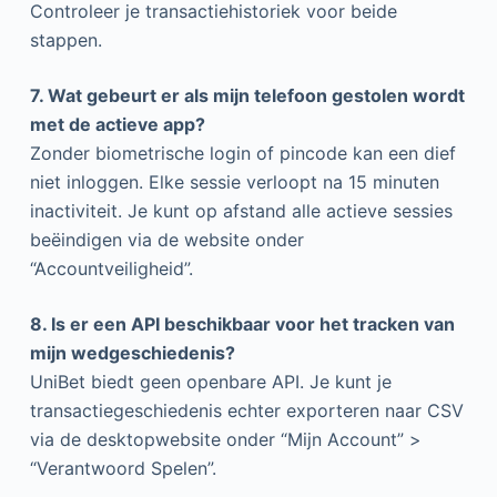
Controleer je transactiehistoriek voor beide
stappen.
7. Wat gebeurt er als mijn telefoon gestolen wordt
met de actieve app?
Zonder biometrische login of pincode kan een dief
niet inloggen. Elke sessie verloopt na 15 minuten
inactiviteit. Je kunt op afstand alle actieve sessies
beëindigen via de website onder
“Accountveiligheid”.
8. Is er een API beschikbaar voor het tracken van
mijn wedgeschiedenis?
UniBet biedt geen openbare API. Je kunt je
transactiegeschiedenis echter exporteren naar CSV
via de desktopwebsite onder “Mijn Account” >
“Verantwoord Spelen”.