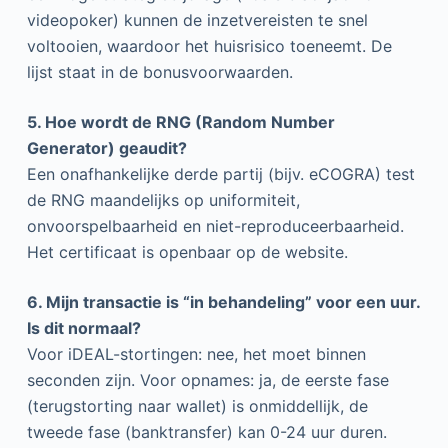
videopoker) kunnen de inzetvereisten te snel
voltooien, waardoor het huisrisico toeneemt. De
lijst staat in de bonusvoorwaarden.
5. Hoe wordt de RNG (Random Number
Generator) geaudit?
Een onafhankelijke derde partij (bijv. eCOGRA) test
de RNG maandelijks op uniformiteit,
onvoorspelbaarheid en niet-reproduceerbaarheid.
Het certificaat is openbaar op de website.
6. Mijn transactie is “in behandeling” voor een uur.
Is dit normaal?
Voor iDEAL-stortingen: nee, het moet binnen
seconden zijn. Voor opnames: ja, de eerste fase
(terugstorting naar wallet) is onmiddellijk, de
tweede fase (banktransfer) kan 0-24 uur duren.