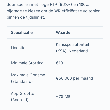
door spellen met hoge RTP (96%+) en 100%
bijdrage te kiezen om de WR efficiënt te voltooien
binnen de tijdslimiet.
Specificatie
Waarde
Kansspelautoriteit
Licentie
(KSA), Nederland
Minimale Storting
€10
Maximale Opname
€50,000 per maand
(Standaard)
App Grootte
~75 MB
(Android)