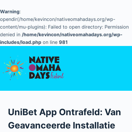
S
Warning
:
k
opendir(/home/kevincon/nativeomahadays.org/wp-
i
content/mu-plugins): Failed to open directory: Permission
p
denied in
/home/kevincon/nativeomahadays.org/wp-
t
includes/load.php
on line
981
o
c
o
n
t
e
n
t
UniBet App Ontrafeld: Van
Geavanceerde Installatie