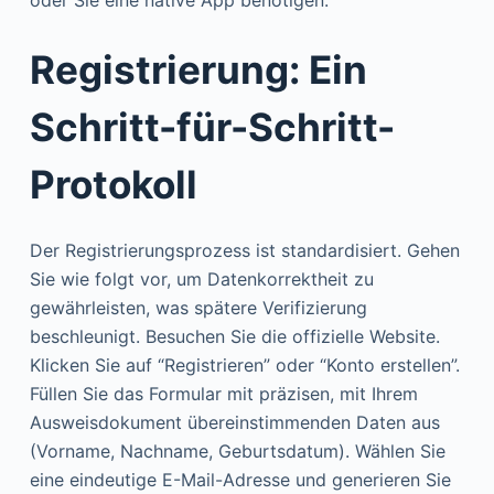
oder Sie eine native App benötigen.
Registrierung: Ein
Schritt-für-Schritt-
Protokoll
Der Registrierungsprozess ist standardisiert. Gehen
Sie wie folgt vor, um Datenkorrektheit zu
gewährleisten, was spätere Verifizierung
beschleunigt. Besuchen Sie die offizielle Website.
Klicken Sie auf “Registrieren” oder “Konto erstellen”.
Füllen Sie das Formular mit präzisen, mit Ihrem
Ausweisdokument übereinstimmenden Daten aus
(Vorname, Nachname, Geburtsdatum). Wählen Sie
eine eindeutige E-Mail-Adresse und generieren Sie