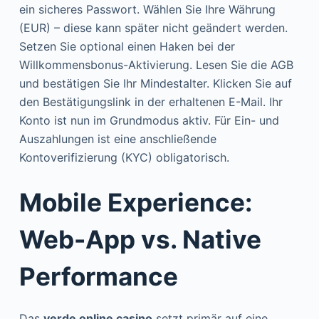
ein sicheres Passwort. Wählen Sie Ihre Währung
(EUR) – diese kann später nicht geändert werden.
Setzen Sie optional einen Haken bei der
Willkommensbonus-Aktivierung. Lesen Sie die AGB
und bestätigen Sie Ihr Mindestalter. Klicken Sie auf
den Bestätigungslink in der erhaltenen E-Mail. Ihr
Konto ist nun im Grundmodus aktiv. Für Ein- und
Auszahlungen ist eine anschließende
Kontoverifizierung (KYC) obligatorisch.
Mobile Experience:
Web-App vs. Native
Performance
Das
verde online casino
setzt primär auf eine