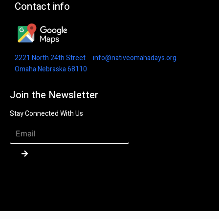
Contact info
2221 North 24th Street
info@nativeomahadays.org
Omaha Nebraska 68110
Join the Newsletter
Stay Connected With Us