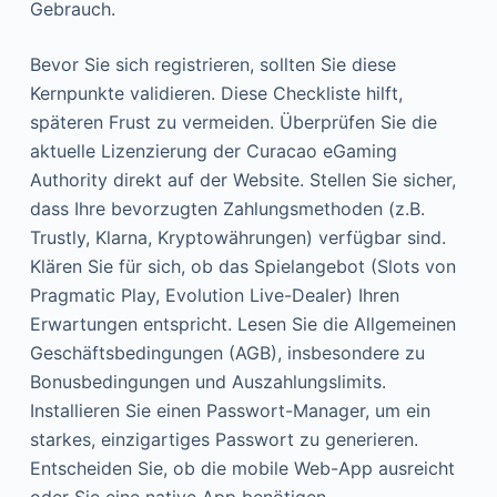
Gebrauch.
Bevor Sie sich registrieren, sollten Sie diese
Kernpunkte validieren. Diese Checkliste hilft,
späteren Frust zu vermeiden. Überprüfen Sie die
aktuelle Lizenzierung der Curacao eGaming
Authority direkt auf der Website. Stellen Sie sicher,
dass Ihre bevorzugten Zahlungsmethoden (z.B.
Trustly, Klarna, Kryptowährungen) verfügbar sind.
Klären Sie für sich, ob das Spielangebot (Slots von
Pragmatic Play, Evolution Live-Dealer) Ihren
Erwartungen entspricht. Lesen Sie die Allgemeinen
Geschäftsbedingungen (AGB), insbesondere zu
Bonusbedingungen und Auszahlungslimits.
Installieren Sie einen Passwort-Manager, um ein
starkes, einzigartiges Passwort zu generieren.
Entscheiden Sie, ob die mobile Web-App ausreicht