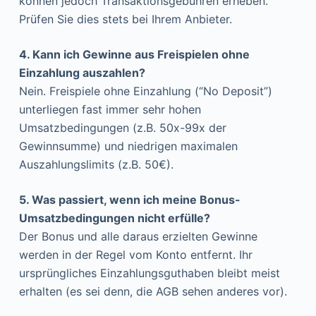
können jedoch Transaktionsgebühren erheben.
Prüfen Sie dies stets bei Ihrem Anbieter.
4. Kann ich Gewinne aus Freispielen ohne
Einzahlung auszahlen?
Nein. Freispiele ohne Einzahlung (“No Deposit”)
unterliegen fast immer sehr hohen
Umsatzbedingungen (z.B. 50x-99x der
Gewinnsumme) und niedrigen maximalen
Auszahlungslimits (z.B. 50€).
5. Was passiert, wenn ich meine Bonus-
Umsatzbedingungen nicht erfülle?
Der Bonus und alle daraus erzielten Gewinne
werden in der Regel vom Konto entfernt. Ihr
ursprüngliches Einzahlungsguthaben bleibt meist
erhalten (es sei denn, die AGB sehen anderes vor).