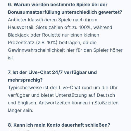
6. Warum werden bestimmte Spiele bei der
Bonusumsatzerfüllung unterschiedlich gewertet?
Anbieter klassifizieren Spiele nach ihrem
Hausvorteil. Slots zählen oft zu 100%, während
Blackjack oder Roulette nur einen kleinen
Prozentsatz (z.B. 10%) beitragen, da die
Gewinnwahrscheinlichkeit hier für den Spieler höher
ist.
7. Ist der Live-Chat 24/7 verfügbar und
mehrsprachig?
Typischerweise ist der Live-Chat rund um die Uhr
verfügbar und bietet Unterstützung auf Deutsch
und Englisch. Antwortzeiten können in Stoßzeiten
länger sein.
8. Kann ich mein Konto dauerhaft schließen?