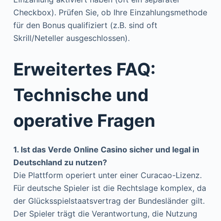
Checkbox). Prüfen Sie, ob Ihre Einzahlungsmethode
für den Bonus qualifiziert (z.B. sind oft
Skrill/Neteller ausgeschlossen).
Erweitertes FAQ:
Technische und
operative Fragen
1. Ist das Verde Online Casino sicher und legal in
Deutschland zu nutzen?
Die Plattform operiert unter einer Curacao-Lizenz.
Für deutsche Spieler ist die Rechtslage komplex, da
der Glücksspielstaatsvertrag der Bundesländer gilt.
Der Spieler trägt die Verantwortung, die Nutzung