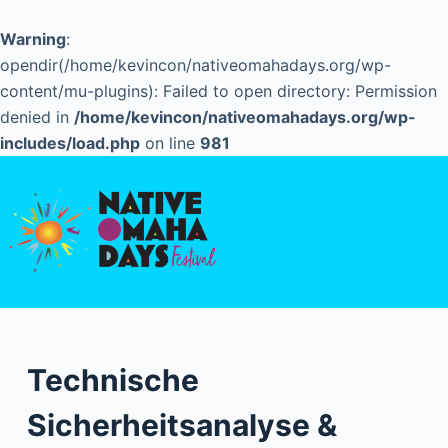
S
Warning
:
k
opendir(/home/kevincon/nativeomahadays.org/wp-
i
content/mu-plugins): Failed to open directory: Permission
p
denied in
/home/kevincon/nativeomahadays.org/wp-
t
includes/load.php
on line
981
o
c
o
n
t
e
n
t
Technische
Sicherheitsanalyse &