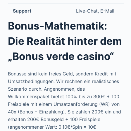
Support
Live-Chat, E-Mail
Bonus-Mathematik:
Die Realität hinter dem
„Bonus verde casino“
Bonusse sind kein freies Geld, sondern Kredit mit
Umsatzbedingungen. Wir rechnen ein realistisches
Szenario durch. Angenommen, das
Willkommenspaket bietet 100% bis zu 300€ + 100
Freispiele mit einem Umsatzanforderung (WR) von
40x (Bonus + Einzahlung). Sie zahlen 200€ ein und
erhalten 200€ Bonusgeld + 100 Freispiele
(angenommener Wert: 0,10€/Spin = 10€