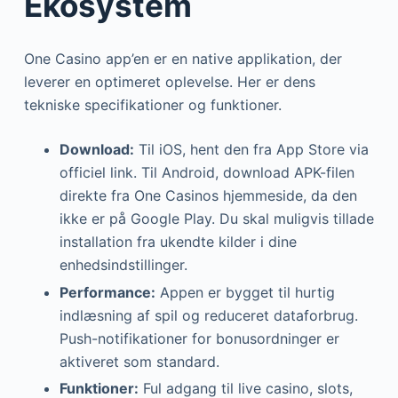
Ekosystem
One Casino app’en er en native applikation, der
leverer en optimeret oplevelse. Her er dens
tekniske specifikationer og funktioner.
Download:
Til iOS, hent den fra App Store via
officiel link. Til Android, download APK-filen
direkte fra One Casinos hjemmeside, da den
ikke er på Google Play. Du skal muligvis tillade
installation fra ukendte kilder i dine
enhedsindstillinger.
Performance:
Appen er bygget til hurtig
indlæsning af spil og reduceret dataforbrug.
Push-notifikationer for bonusordninger er
aktiveret som standard.
Funktioner:
Ful adgang til live casino, slots,