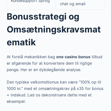
Kundesupport Sprog
chat og email
Bonusstrategi og
Omsætningskravsmat
ematik
At forstå mekanikken bag
one casino bonus
tilbud
er afgørende for at konvertere dem til rigtige
penge. Her er en dybdegående analyse.
Den typiske velkomstbonus kan være “100% op til
1000 kr.” med et omsætningskrav på x35 for bonus
+ indskud. Lad os dekonstruere dette med et
eksempel: