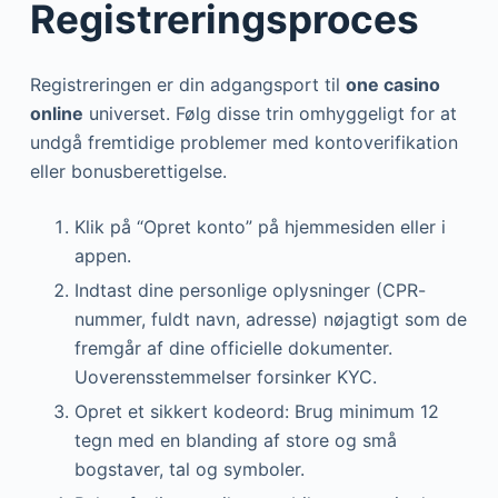
Registreringsproces
Registreringen er din adgangsport til
one casino
online
universet. Følg disse trin omhyggeligt for at
undgå fremtidige problemer med kontoverifikation
eller bonusberettigelse.
Klik på “Opret konto” på hjemmesiden eller i
appen.
Indtast dine personlige oplysninger (CPR-
nummer, fuldt navn, adresse) nøjagtigt som de
fremgår af dine officielle dokumenter.
Uoverensstemmelser forsinker KYC.
Opret et sikkert kodeord: Brug minimum 12
tegn med en blanding af store og små
bogstaver, tal og symboler.