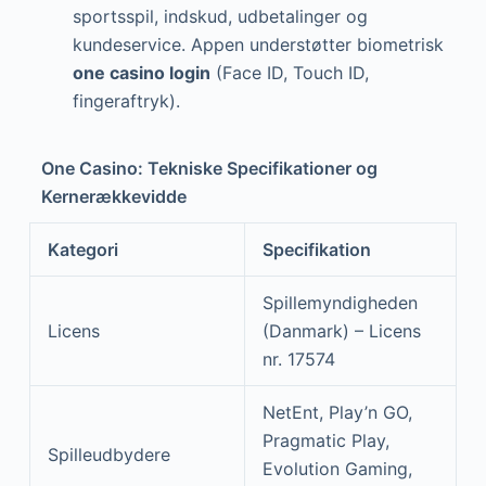
sportsspil, indskud, udbetalinger og
kundeservice. Appen understøtter biometrisk
one casino login
(Face ID, Touch ID,
fingeraftryk).
One Casino: Tekniske Specifikationer og
Kernerækkevidde
Kategori
Specifikation
Spillemyndigheden
Licens
(Danmark) – Licens
nr. 17574
NetEnt, Play’n GO,
Pragmatic Play,
Spilleudbydere
Evolution Gaming,