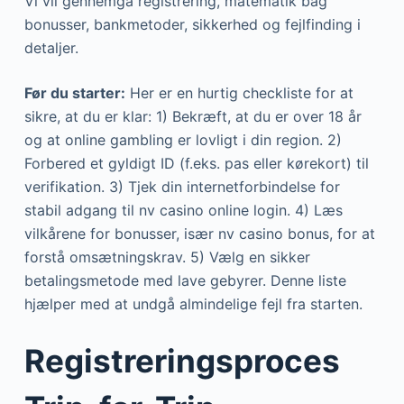
Vi vil gennemgå registrering, matematik bag
bonusser, bankmetoder, sikkerhed og fejlfinding i
detaljer.
Før du starter:
Her er en hurtig checkliste for at
sikre, at du er klar: 1) Bekræft, at du er over 18 år
og at online gambling er lovligt i din region. 2)
Forbered et gyldigt ID (f.eks. pas eller kørekort) til
verifikation. 3) Tjek din internetforbindelse for
stabil adgang til nv casino online login. 4) Læs
vilkårene for bonusser, især nv casino bonus, for at
forstå omsætningskrav. 5) Vælg en sikker
betalingsmetode med lave gebyrer. Denne liste
hjælper med at undgå almindelige fejl fra starten.
Registreringsproces