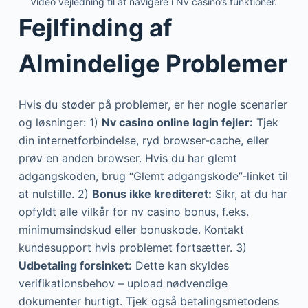
Video vejledning til at navigere i Nv casino’s funktioner.
Fejlfinding af
Almindelige Problemer
Hvis du støder på problemer, er her nogle scenarier
og løsninger: 1)
Nv casino online login fejler:
Tjek
din internetforbindelse, ryd browser-cache, eller
prøv en anden browser. Hvis du har glemt
adgangskoden, brug “Glemt adgangskode”-linket til
at nulstille. 2)
Bonus ikke krediteret:
Sikr, at du har
opfyldt alle vilkår for nv casino bonus, f.eks.
minimumsindskud eller bonuskode. Kontakt
kundesupport hvis problemet fortsætter. 3)
Udbetaling forsinket:
Dette kan skyldes
verifikationsbehov – upload nødvendige
dokumenter hurtigt. Tjek også betalingsmetodens