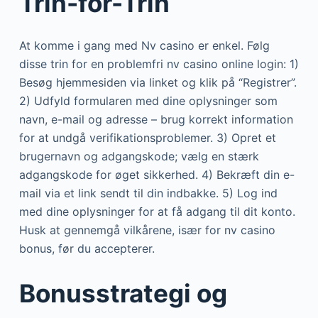
Trin-for-Trin
At komme i gang med Nv casino er enkel. Følg
disse trin for en problemfri nv casino online login: 1)
Besøg hjemmesiden via linket og klik på “Registrer”.
2) Udfyld formularen med dine oplysninger som
navn, e-mail og adresse – brug korrekt information
for at undgå verifikationsproblemer. 3) Opret et
brugernavn og adgangskode; vælg en stærk
adgangskode for øget sikkerhed. 4) Bekræft din e-
mail via et link sendt til din indbakke. 5) Log ind
med dine oplysninger for at få adgang til dit konto.
Husk at gennemgå vilkårene, især for nv casino
bonus, før du accepterer.
Bonusstrategi og