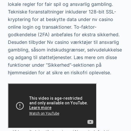
lokale regler for fair spil og ansvarlig gambling.
Tekniske foranstaltninger inkluderer 128-bit SSL-
kryptering for at beskytte data under nv casino
online login og transaktioner. To-faktor-
godkendelse (2FA) anbefales for ekstra sikkerhed.
Desuden tilbyder Nv casino værktøjer til ansvarlig
gambling, såsom indskudsgrænser, selvudelukkelse
og adgang til støttetjenester. Læs mere om disse
funktioner under “Sikkerhed”-sektionen på
hjemmesiden for at sikre en risikofri oplevelse.