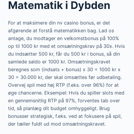
Matematik i Dybden
For at maksimere din nv casino bonus, er det
afgørende at forstå matematikken bag. Lad os
antage, du modtager en velkomstbonus på 100%
op til 1000 kr med et omsætningskrav på 30x. Hvis
du indsætter 500 kr, får du 500 kr i bonus, så din
samlede saldo er 1000 kr. Omsætningskravet
beregnes som (indsats + bonus) x 30 = 1000 kr x
30 = 30.000 kr, der skal omsættes før udbetaling.
Overvej spil med høj RTP (f.eks. over 96%) for at
øge chancerne. Eksempel: Hvis du spiller slots med
en gennemsnitlig RTP på 97%, forventes tab over
tid, så planlæg dit budget omhyggeligt. Brug
bonusser strategisk, f.eks. ved at fokusere på spil,
der tæller fuldt ud mod omsætningskravet.