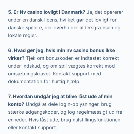
5. Er Nv casino lovligt i Danmark?
Ja, det opererer
under en dansk licens, hvilket gør det lovligt for
danske spillere, der overholder aldersgrænsen og
lokale regler.
6. Hvad gør jeg, hvis min nv casino bonus ikke
virker?
Tjek om bonuskoden er indtastet korrekt
under indskud, og om spil vægtes korrekt mod
omsætningskravet. Kontakt support med
dokumentation for hurtig hjælp.
7. Hvordan undgår jeg at blive låst ude af min
konto?
Undgå at dele login-oplysninger, brug
stærke adgangskoder, og log regelmæssigt ud fra
enheder. Hvis låst ude, brug nulstillingsfunktionen
eller kontakt support.