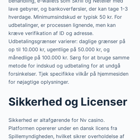
behandling, e-wallets som Skrill og Neteller med
lave gebyrer, og bankoverførsler, der kan tage 1-3
hverdage. Minimumsindskud er typisk 50 kr. For
udbetalinger, er processen lignende, men kan
kræve verifikation af ID og adresse.
Udbetalingsgrænser varierer: daglige grænser på
op til 10.000 kr, ugentlige på 50.000 kr, og
månedlige på 100.000 kr. Sørg for at bruge samme
metode for indskud og udbetaling for at undgå
forsinkelser. Tjek specifikke vilkår på hjemmesiden
for nøjagtige oplysninger.
Sikkerhed og Licenser
Sikkerhed er altafgørende for Nv casino.
Platformen opererer under en dansk licens fra
Spillemyndigheden, hvilket sikrer overholdelse af