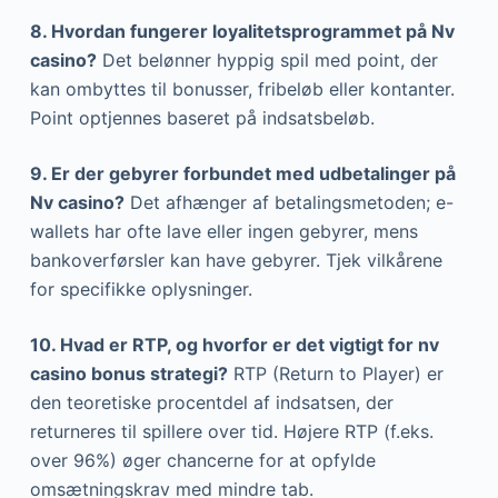
8. Hvordan fungerer loyalitetsprogrammet på Nv
casino?
Det belønner hyppig spil med point, der
kan ombyttes til bonusser, fribeløb eller kontanter.
Point optjennes baseret på indsatsbeløb.
9. Er der gebyrer forbundet med udbetalinger på
Nv casino?
Det afhænger af betalingsmetoden; e-
wallets har ofte lave eller ingen gebyrer, mens
bankoverførsler kan have gebyrer. Tjek vilkårene
for specifikke oplysninger.
10. Hvad er RTP, og hvorfor er det vigtigt for nv
casino bonus strategi?
RTP (Return to Player) er
den teoretiske procentdel af indsatsen, der
returneres til spillere over tid. Højere RTP (f.eks.
over 96%) øger chancerne for at opfylde
omsætningskrav med mindre tab.