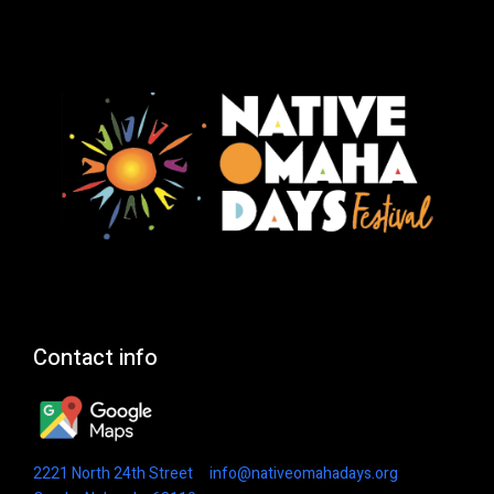
Contact info
2221 North 24th Street
info@nativeomahadays.org