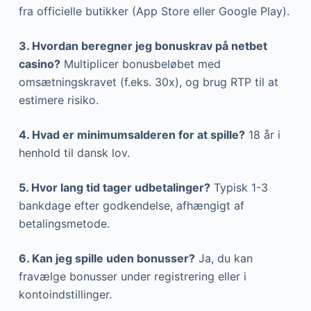
fra officielle butikker (App Store eller Google Play).
3. Hvordan beregner jeg bonuskrav på
netbet
casino
?
Multiplicer bonusbeløbet med
omsætningskravet (f.eks. 30x), og brug RTP til at
estimere risiko.
4. Hvad er minimumsalderen for at spille?
18 år i
henhold til dansk lov.
5. Hvor lang tid tager udbetalinger?
Typisk 1-3
bankdage efter godkendelse, afhængigt af
betalingsmetode.
6. Kan jeg spille uden bonusser?
Ja, du kan
fravælge bonusser under registrering eller i
kontoindstillinger.