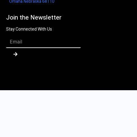
Omaha Nebraska 68110
Join the Newsletter
Stay Connected With Us
©
Design by
3KP Marketing
| Conwell Group, LLC