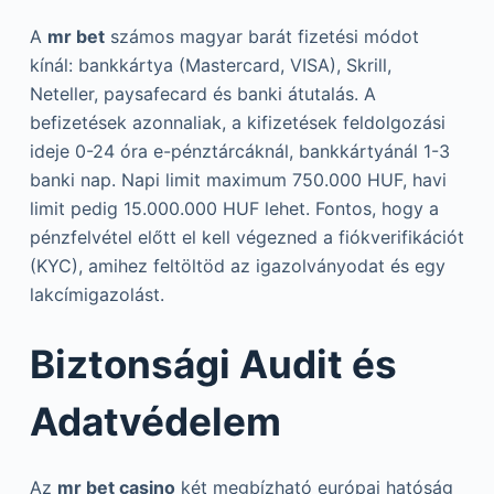
A
mr bet
számos magyar barát fizetési módot
kínál: bankkártya (Mastercard, VISA), Skrill,
Neteller, paysafecard és banki átutalás. A
befizetések azonnaliak, a kifizetések feldolgozási
ideje 0-24 óra e-pénztárcáknál, bankkártyánál 1-3
banki nap. Napi limit maximum 750.000 HUF, havi
limit pedig 15.000.000 HUF lehet. Fontos, hogy a
pénzfelvétel előtt el kell végezned a fiókverifikációt
(KYC), amihez feltöltöd az igazolványodat és egy
lakcímigazolást.
Biztonsági Audit és
Adatvédelem
Az
mr bet casino
két megbízható európai hatóság