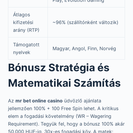
Play, Evolution Gaming
Átlagos
kifizetési
~96% (szállítónként változik)
arány (RTP)
Támogatott
Magyar, Angol, Finn, Norvég
nyelvek
Bónusz Stratégia és
Matematikai Számítás
Az
mr bet online casino
üdvözlő ajánlata
jellemzően 100% + 100 Free Spin lehet. A kritikus
elem a fogadási követelmény (WR – Wagering
Requirement). Tegyük fel, hogy a bónusz 100% akár
50.000 HUF-ig, 30x-es fogadási köv. A matek: