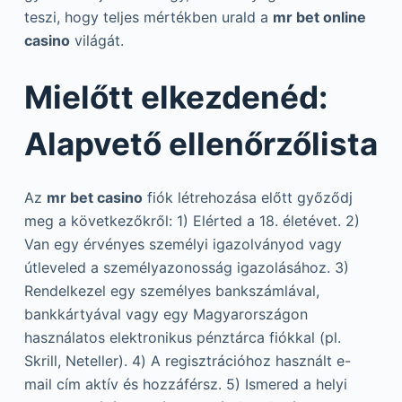
teszi, hogy teljes mértékben urald a
mr bet online
casino
világát.
Mielőtt elkezdenéd:
Alapvető ellenőrzőlista
Az
mr bet casino
fiók létrehozása előtt győződj
meg a következőkről: 1) Elérted a 18. életévet. 2)
Van egy érvényes személyi igazolványod vagy
útleveled a személyazonosság igazolásához. 3)
Rendelkezel egy személyes bankszámlával,
bankkártyával vagy egy Magyarországon
használatos elektronikus pénztárca fiókkal (pl.
Skrill, Neteller). 4) A regisztrációhoz használt e-
mail cím aktív és hozzáférsz. 5) Ismered a helyi