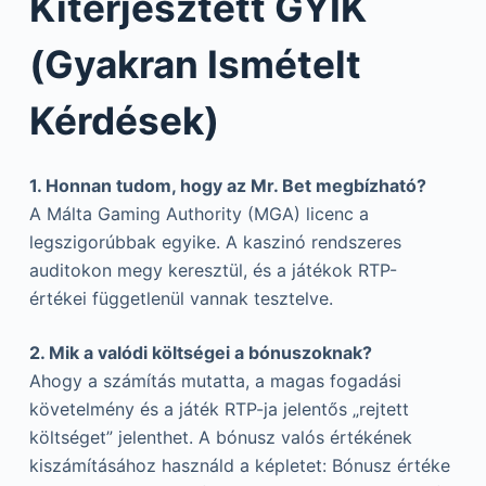
Kiterjesztett GYIK
(Gyakran Ismételt
Kérdések)
1. Honnan tudom, hogy az Mr. Bet megbízható?
A Málta Gaming Authority (MGA) licenc a
legszigorúbbak egyike. A kaszinó rendszeres
auditokon megy keresztül, és a játékok RTP-
értékei függetlenül vannak tesztelve.
2. Mik a valódi költségei a bónuszoknak?
Ahogy a számítás mutatta, a magas fogadási
követelmény és a játék RTP-ja jelentős „rejtett
költséget” jelenthet. A bónusz valós értékének
kiszámításához használd a képletet: Bónusz értéke