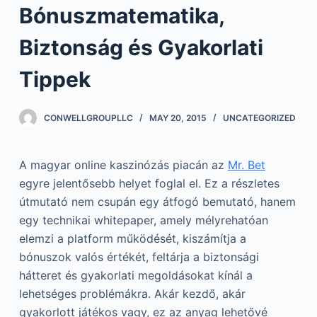
Bónuszmatematika,
Biztonság és Gyakorlati
Tippek
CONWELLGROUPLLC
MAY 20, 2015
UNCATEGORIZED
A magyar online kaszinózás piacán az
Mr. Bet
egyre jelentősebb helyet foglal el. Ez a részletes
útmutató nem csupán egy átfogó bemutató, hanem
egy technikai whitepaper, amely mélyrehatóan
elemzi a platform működését, kiszámítja a
bónuszok valós értékét, feltárja a biztonsági
hátteret és gyakorlati megoldásokat kínál a
lehetséges problémákra. Akár kezdő, akár
gyakorlott játékos vagy, ez az anyag lehetővé