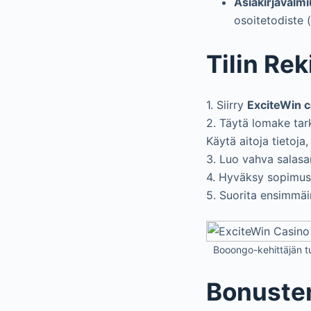
Asiakirjavalmi
osoitetodiste (
Tilin Rek
1. Siirry
ExciteWin c
2. Täytä lomake tark
Käytä aitoja tietoja
3. Luo vahva salasa
4. Hyväksy sopimuse
5. Suorita ensimmä
Booongo-kehittäjän tu
Bonusten