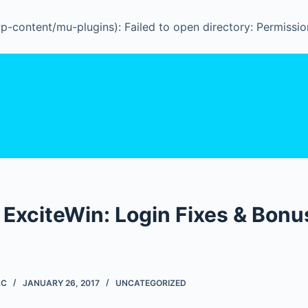
-content/mu-plugins): Failed to open directory: Permissio
 ExciteWin: Login Fixes & Bonu
LC
JANUARY 26, 2017
UNCATEGORIZED