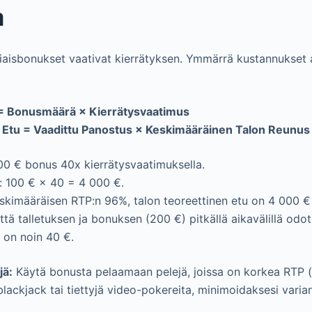
a
liaisbonukset vaativat kierrätyksen. Ymmärrä kustannukset 
 = Bonusmäärä × Kierrätysvaatimus
 Etu = Vaadittu Panostus × Keskimääräinen Talon Reunus
0 € bonus 40x kierrätysvaatimuksella.
: 100 € × 40 = 4 000 €.
eskimääräisen RTP:n 96%, talon teoreettinen etu on 4 000 €
ttä talletuksen ja bonuksen (200 €) pitkällä aikavälillä odo
n on noin 40 €.
jä:
Käytä bonusta pelaamaan pelejä, joissa on korkea RTP (y
n blackjack tai tiettyjä video-pokereita, minimoidaksesi varia