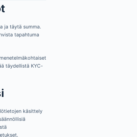
t
tapa ja täytä summa.
Vahvista tapahtuma
(menetelmäkohtaiset
ää täydellistä KYC-
i
ötietojen käsittely
äännöllisiä
stä
etukset.