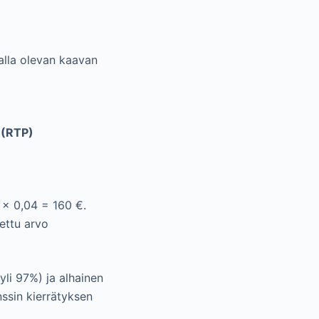
alla olevan kaavan
 (RTP)
 × 0,04 = 160 €.
tettu arvo
li 97%) ja alhainen
nssin kierrätyksen