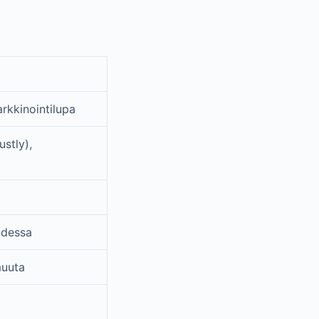
kkinointilupa
ustly),
udessa
muuta