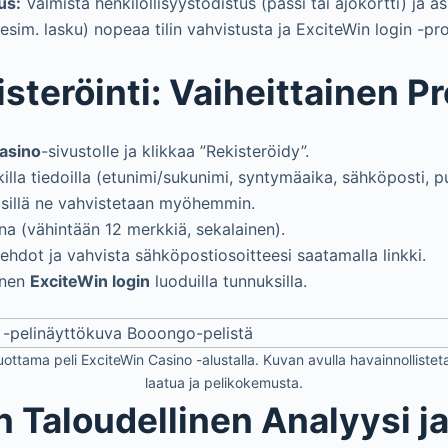
us:
Valmista henkilöllisyystodistus (passi tai ajokortti) ja ä
esim. lasku) nopeaa tilin vahvistusta ja ExciteWin login -pr
isteröinti: Vaiheittainen P
asino
-sivustolle ja klikkaa ”Rekisteröidy”.
illa tiedoilla (etunimi/sukunimi, syntymäaika, sähköposti, 
, sillä ne vahvistetaan myöhemmin.
na (vähintään 12 merkkiä, sekalainen).
hdot ja vahvista sähköpostiosoitteesi saatamalla linkki.
inen
ExciteWin login
luoduilla tunnuksilla.
ottama peli ExciteWin Casino -alustalla. Kuvan avulla havainnollisteta
laatua ja pelikokemusta.
 Taloudellinen Analyysi j