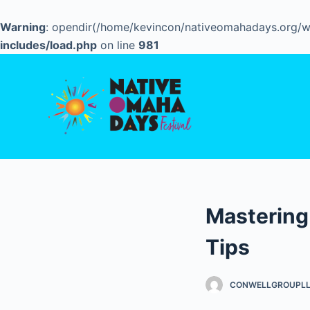
S
Warning
: opendir(/home/kevincon/nativeomahadays.org/wp
k
includes/load.php
on line
981
i
p
t
o
c
o
n
t
e
Mastering
n
t
Tips
CONWELLGROUPL