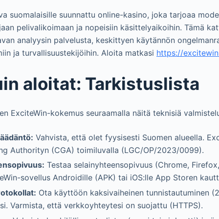
a suomalaisille suunnattu online-kasino, joka tarjoaa mode
aan pelivalikoimaan ja nopeisiin käsittelyaikoihin. Tämä ka
avan analyysin palvelusta, keskittyen käytännön ongelmanr
miin ja turvallisuustekijöihin. Aloita matkasi
https://excitewin
n aloitat: Tarkistuslista
en ExciteWin-kokemus seuraamalla näitä teknisiä valmistelu
nsäädäntö:
Vahvista, että olet fyysisesti Suomen alueella. Exc
g Authorityn (CGA) toimiluvalla (LGC/OP/2023/0099).
ensopivuus:
Testaa selainyhteensopivuus (Chrome, Firefox, 
teWin-sovellus Androidille (APK) tai iOS:lle App Storen kautt
otokollat:
Ota käyttöön kaksivaiheinen tunnistautuminen (2
lläsi. Varmista, että verkkoyhteytesi on suojattu (HTTPS).