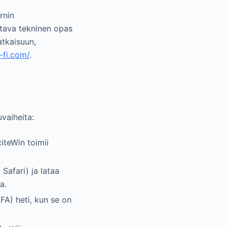
rnin
ttava tekninen opas
atkaisuun,
-fi.com/
.
vaiheita:
iteWin toimii
Safari) ja lataa
a.
FA) heti, kun se on