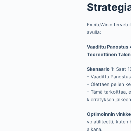
Strategi
ExciteWinin tervetu
avulla:
Vaadittu Panostus
Teoreettinen Talon
Skenaario 1:
Saat 10
– Vaadittu Panostus
– Olettaen pelien k
– Tämä tarkoittaa, e
kierrätyksen jälkee
Optimoinnin vinkke
volatiliteetti, kute
aikana.