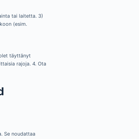
nta tai laitetta. 3)
kkoon (esim.
olet täyttänyt
taisia rajoja. 4. Ota
d
a. Se noudattaa