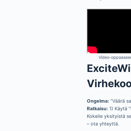
Video-oppaaseen 
ExciteWi
Virhekoo
Ongelma:
”Väärä sa
Ratkaisu:
1) Käytä ”
Kokeile yksityistä se
– ota yhteyttä.