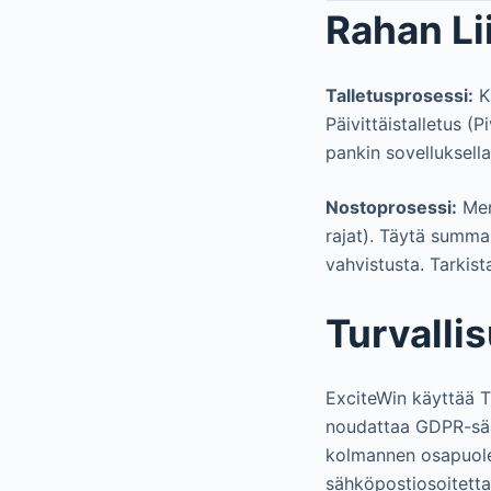
Rahan Li
Talletusprosessi:
K
Päivittäistalletus (
pankin sovelluksella
Nostoprosessi:
Men
rajat). Täytä summa
vahvistusta. Tarkista
Turvalli
ExciteWin käyttää TL
noudattaa GDPR-sääd
kolmannen osapuolen
sähköpostiosoitetta