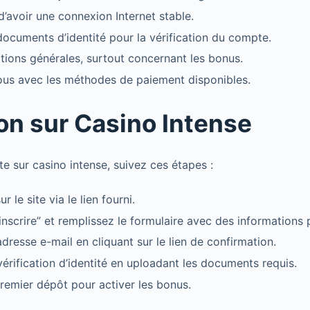
’avoir une connexion Internet stable.
ocuments d’identité pour la vérification du compte.
itions générales, surtout concernant les bonus.
ous avec les méthodes de paiement disponibles.
ion sur Casino Intense
e sur casino intense, suivez ces étapes :
 le site via le lien fourni.
inscrire” et remplissez le formulaire avec des informations 
dresse e-mail en cliquant sur le lien de confirmation.
érification d’identité en uploadant les documents requis.
remier dépôt pour activer les bonus.