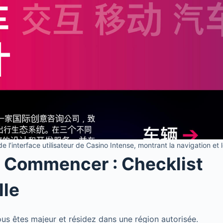
e l’interface utilisateur de Casino Intense, montrant la navigation et l
 Commencer : Checklist
lle
ous êtes majeur et résidez dans une région autorisée.