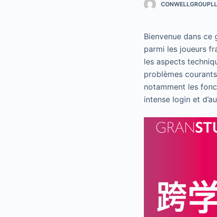
CONWELLGROUPL
Bienvenue dans ce g
parmi les joueurs f
les aspects techniqu
problèmes courants.
notamment les foncti
intense login et d’