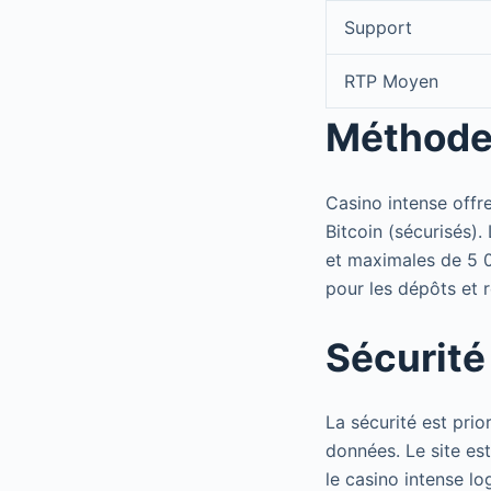
Support
RTP Moyen
Méthodes
Casino intense offre
Bitcoin (sécurisés).
et maximales de 5 0
pour les dépôts et re
Sécurité
La sécurité est prio
données. Le site est
le casino intense 