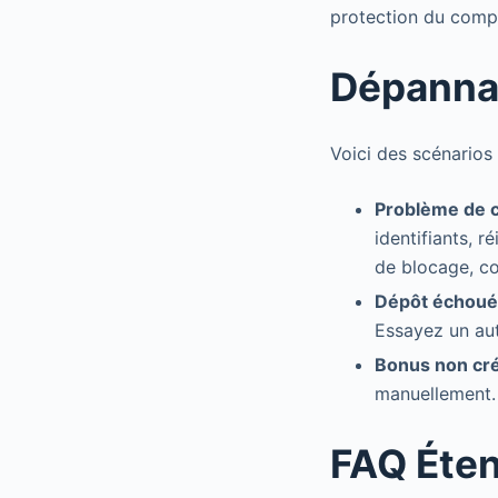
protection du comp
Dépanna
Voici des scénarios
Problème de c
identifiants, r
de blocage, co
Dépôt échoué
Essayez un au
Bonus non cré
manuellement. 
FAQ Éten