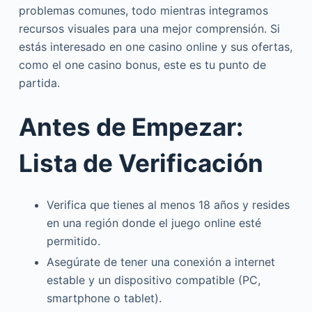
problemas comunes, todo mientras integramos
recursos visuales para una mejor comprensión. Si
estás interesado en one casino online y sus ofertas,
como el one casino bonus, este es tu punto de
partida.
Antes de Empezar:
Lista de Verificación
Verifica que tienes al menos 18 años y resides
en una región donde el juego online esté
permitido.
Asegúrate de tener una conexión a internet
estable y un dispositivo compatible (PC,
smartphone o tablet).