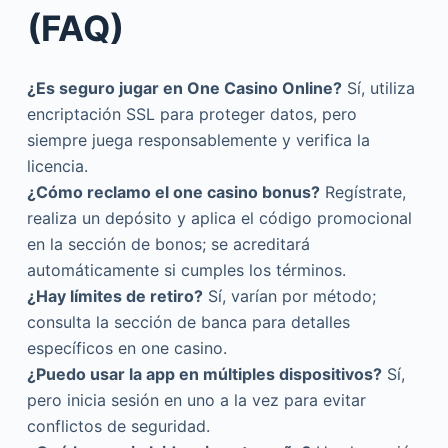
(FAQ)
¿Es seguro jugar en One Casino Online?
Sí, utiliza
encriptación SSL para proteger datos, pero
siempre juega responsablemente y verifica la
licencia.
¿Cómo reclamo el one casino bonus?
Regístrate,
realiza un depósito y aplica el código promocional
en la sección de bonos; se acreditará
automáticamente si cumples los términos.
¿Hay límites de retiro?
Sí, varían por método;
consulta la sección de banca para detalles
específicos en one casino.
¿Puedo usar la app en múltiples dispositivos?
Sí,
pero inicia sesión en uno a la vez para evitar
conflictos de seguridad.