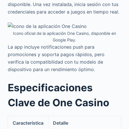
disponible. Una vez instalada, inicia sesión con tus
credenciales para acceder a juegos en tiempo real.
Icono oficial de la aplicación One Casino, disponible en
Google Play.
La app incluye notificaciones push para
promociones y soporta pagos rápidos, pero
verifica la compatibilidad con tu modelo de
dispositivo para un rendimiento óptimo.
Especificaciones
Clave de One Casino
Característica
Detalle