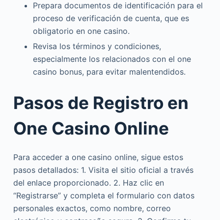
Prepara documentos de identificación para el
proceso de verificación de cuenta, que es
obligatorio en one casino.
Revisa los términos y condiciones,
especialmente los relacionados con el one
casino bonus, para evitar malentendidos.
Pasos de Registro en
One Casino Online
Para acceder a one casino online, sigue estos
pasos detallados: 1. Visita el sitio oficial a través
del enlace proporcionado. 2. Haz clic en
“Registrarse” y completa el formulario con datos
personales exactos, como nombre, correo