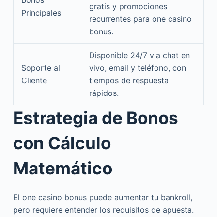
Bonos
gratis y promociones
Principales
recurrentes para one casino
bonus.
Disponible 24/7 via chat en
Soporte al
vivo, email y teléfono, con
Cliente
tiempos de respuesta
rápidos.
Estrategia de Bonos
con Cálculo
Matemático
El one casino bonus puede aumentar tu bankroll,
pero requiere entender los requisitos de apuesta.