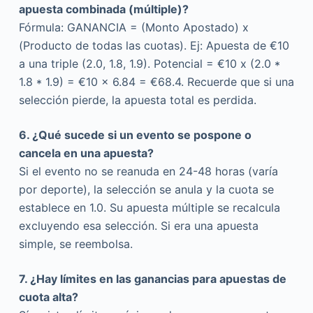
apuesta combinada (múltiple)?
Fórmula: GANANCIA = (Monto Apostado) x
(Producto de todas las cuotas). Ej: Apuesta de €10
a una triple (2.0, 1.8, 1.9). Potencial = €10 x (2.0 *
1.8 * 1.9) = €10 x 6.84 = €68.4. Recuerde que si una
selección pierde, la apuesta total es perdida.
6. ¿Qué sucede si un evento se pospone o
cancela en una apuesta?
Si el evento no se reanuda en 24-48 horas (varía
por deporte), la selección se anula y la cuota se
establece en 1.0. Su apuesta múltiple se recalcula
excluyendo esa selección. Si era una apuesta
simple, se reembolsa.
7. ¿Hay límites en las ganancias para apuestas de
cuota alta?