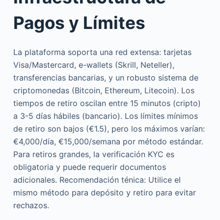
Pagos y Límites
La plataforma soporta una red extensa: tarjetas
Visa/Mastercard, e-wallets (Skrill, Neteller),
transferencias bancarias, y un robusto sistema de
criptomonedas (Bitcoin, Ethereum, Litecoin). Los
tiempos de retiro oscilan entre 15 minutos (cripto)
a 3-5 días hábiles (bancario). Los límites mínimos
de retiro son bajos (€1.5), pero los máximos varían:
€4,000/día, €15,000/semana por método estándar.
Para retiros grandes, la verificación KYC es
obligatoria y puede requerir documentos
adicionales. Recomendación ténica: Utilice el
mismo método para depósito y retiro para evitar
rechazos.