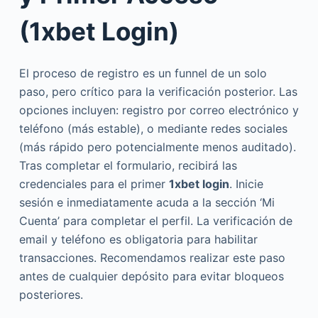
(1xbet Login)
El proceso de registro es un funnel de un solo
paso, pero crítico para la verificación posterior. Las
opciones incluyen: registro por correo electrónico y
teléfono (más estable), o mediante redes sociales
(más rápido pero potencialmente menos auditado).
Tras completar el formulario, recibirá las
credenciales para el primer
1xbet login
. Inicie
sesión e inmediatamente acuda a la sección ‘Mi
Cuenta’ para completar el perfil. La verificación de
email y teléfono es obligatoria para habilitar
transacciones. Recomendamos realizar este paso
antes de cualquier depósito para evitar bloqueos
posteriores.