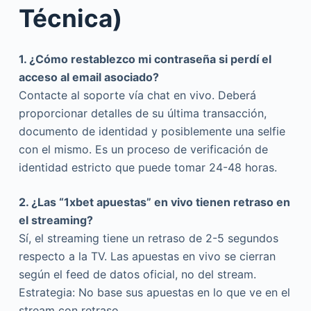
Técnica)
1. ¿Cómo restablezco mi contraseña si perdí el
acceso al email asociado?
Contacte al soporte vía chat en vivo. Deberá
proporcionar detalles de su última transacción,
documento de identidad y posiblemente una selfie
con el mismo. Es un proceso de verificación de
identidad estricto que puede tomar 24-48 horas.
2. ¿Las “1xbet apuestas” en vivo tienen retraso en
el streaming?
Sí, el streaming tiene un retraso de 2-5 segundos
respecto a la TV. Las apuestas en vivo se cierran
según el feed de datos oficial, no del stream.
Estrategia: No base sus apuestas en lo que ve en el
stream con retraso.