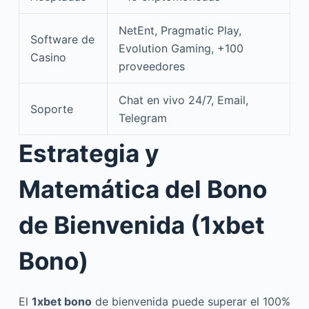
NetEnt, Pragmatic Play,
Software de
Evolution Gaming, +100
Casino
proveedores
Chat en vivo 24/7, Email,
Soporte
Telegram
Estrategia y
Matemática del Bono
de Bienvenida (1xbet
Bono)
El
1xbet bono
de bienvenida puede superar el 100%