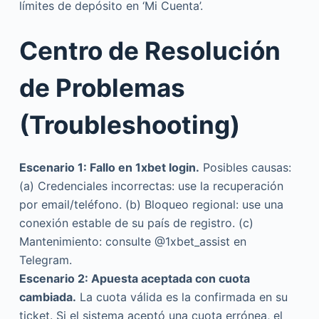
límites de depósito en ‘Mi Cuenta’.
Centro de Resolución
de Problemas
(Troubleshooting)
Escenario 1: Fallo en 1xbet login.
Posibles causas:
(a) Credenciales incorrectas: use la recuperación
por email/teléfono. (b) Bloqueo regional: use una
conexión estable de su país de registro. (c)
Mantenimiento: consulte @1xbet_assist en
Telegram.
Escenario 2: Apuesta aceptada con cuota
cambiada.
La cuota válida es la confirmada en su
ticket. Si el sistema aceptó una cuota errónea, el