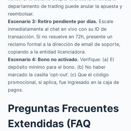
departamento de trading puede anular la apuesta y
reembolsar.
Escenario 3: Retiro pendiente por días.
Escale
inmediatamente al chat en vivo con su ID de
transacción. Si no resuelve en 72h, presente un
reclamo formal a la dirección de email de soporte,
copiando a la entidad licenciadora.
Escenario 4: Bono no activado.
Verifique: (a) El
depósito mínimo para el bono. (b) No haber
marcado la casilla ‘opt-out’. (c) Que el código
promocional, si aplica, fue ingresado en la caja de
pagos.
Preguntas Frecuentes
Extendidas (FAQ