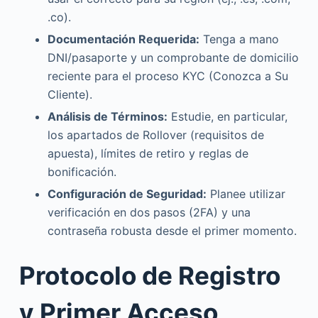
.co).
Documentación Requerida:
Tenga a mano
DNI/pasaporte y un comprobante de domicilio
reciente para el proceso KYC (Conozca a Su
Cliente).
Análisis de Términos:
Estudie, en particular,
los apartados de Rollover (requisitos de
apuesta), límites de retiro y reglas de
bonificación.
Configuración de Seguridad:
Planee utilizar
verificación en dos pasos (2FA) y una
contraseña robusta desde el primer momento.
Protocolo de Registro
y Primer Acceso