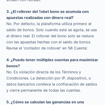
3. ¿El rollover del 1xbet bono se acumula con
apuestas realizadas con dinero real?
No. Por defecto, la plataforma utiliza primero el
saldo de bonos. Solo cuando este se agota, se usa
el dinero real. El rollover del bono solo se reduce
con las apuestas hechas con el saldo de bonos.
Revise el ‘contador de rollover’ en ‘Mi Cuenta’.
4. ¿Puedo tener múltiples cuentas para maximizar
bonos?
No. Es violación directa de los Términos y
Condiciones. La detección por IP, dispositivo, o
datos bancarios conlleva la confiscación de saldos
y cierre permanente de todas las cuentas.
5. ¿Cómo se calculan las ganancias en una