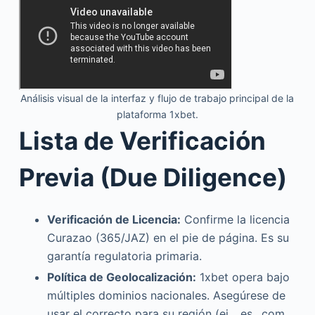
Análisis visual de la interfaz y flujo de trabajo principal de la
plataforma 1xbet.
Lista de Verificación
Previa (Due Diligence)
Verificación de Licencia:
Confirme la licencia
Curazao (365/JAZ) en el pie de página. Es su
garantía regulatoria primaria.
Política de Geolocalización:
1xbet opera bajo
múltiples dominios nacionales. Asegúrese de
usar el correcto para su región (ej., .es, .com,