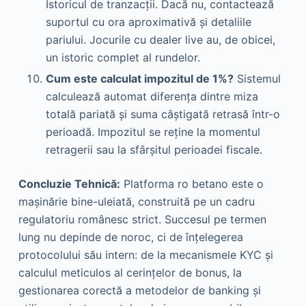
Istoricul de tranzacții. Dacă nu, contactează
suportul cu ora aproximativă și detaliile
pariului. Jocurile cu dealer live au, de obicei,
un istoric complet al rundelor.
Cum este calculat impozitul de 1%?
Sistemul
calculează automat diferența dintre miza
totală pariată și suma câștigată retrasă într-o
perioadă. Impozitul se reține la momentul
retragerii sau la sfârșitul perioadei fiscale.
Concluzie Tehnică:
Platforma ro betano este o
mașinărie bine-uleiată, construită pe un cadru
regulatoriu românesc strict. Succesul pe termen
lung nu depinde de noroc, ci de înțelegerea
protocolului său intern: de la mecanismele KYC și
calculul meticulos al cerințelor de bonus, la
gestionarea corectă a metodelor de banking și