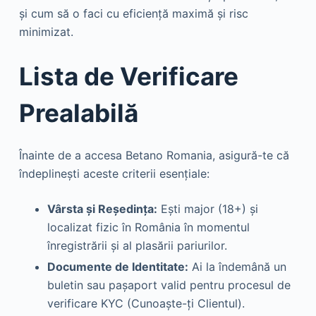
și cum să o faci cu eficiență maximă și risc
minimizat.
Lista de Verificare
Prealabilă
Înainte de a accesa Betano Romania, asigură-te că
îndeplinești aceste criterii esențiale:
Vârsta și Reședința:
Ești major (18+) și
localizat fizic în România în momentul
înregistrării și al plasării pariurilor.
Documente de Identitate:
Ai la îndemână un
buletin sau pașaport valid pentru procesul de
verificare KYC (Cunoaște-ți Clientul).