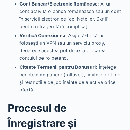
Cont Bancar/Electronic Românesc:
Ai un
cont activ la o bancă românească sau un cont
în servicii electronice (ex: Neteller, Skrill)
pentru retrageri fără complicații.
Verifică Conexiunea:
Asigură-te că nu
folosești un VPN sau un serviciu proxy,
deoarece acestea pot duce la blocarea
contului pe ro betano.
Citește Termenii pentru Bonusuri:
Înțelege
cerințele de pariere (rollover), limitele de timp
și restricțiile de joc înainte de a activa orice
ofertă.
Procesul de
Înregistrare și