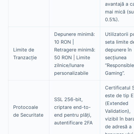
avantajă a c
mai mică (s
0.5%).
Depunere minimă:
Utilizatorii p
10 RON |
seta limite d
Limite de
Retragere minimă:
depunere în
Tranzacție
50 RON | Limite
secțiunea
zilnice/lunare
“Responsible
personalizabile
Gaming”.
Certificatul 
este de tip 
SSL 256-bit,
(Extended
Protocoale
criptare end-to-
Validation),
de Securitate
end pentru plăți,
vizibil în bar
autentificare 2FA
de adresă a