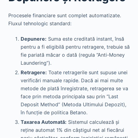
Procesele financiare sunt complet automatizate.
Fluxul tehnologic standard:
Depunere:
Suma este creditată instant, însă
pentru a fi eligibilă pentru retragere, trebuie să
fie pariată măcar o dată (regula “Anti-Money
Laundering”).
Retragere:
Toate retragerile sunt supuse unei
verificări manuale rapide. Dacă ai mai multe
metode de plată înregistrate, retragerea se va
face prin metoda principala sau prin “Last
Deposit Method” (Metoda Ultimului Depozit),
în funcție de politica Betano.
Taxarea Automată:
Sistemul calculează și
reține automat 1% din câștigul net al fiecărui