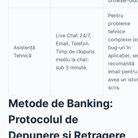
browser-ului
Pentru
probleme
tehnice
Live Chat 24/7,
complexe (e
Email, Telefon.
Asistență
bug-uri în
Timp de răspuns
Tehnică
aplicație), se
mediu la chat:
recomandă
sub 3 minute.
email pentru
avea un istor
scris.
Metode de Banking:
Protocolul de
Depunere și Retragere