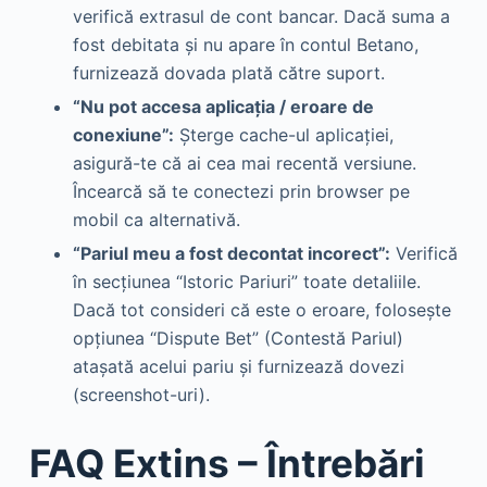
verifică extrasul de cont bancar. Dacă suma a
fost debitata și nu apare în contul Betano,
furnizează dovada plată către suport.
“Nu pot accesa aplicația / eroare de
conexiune”:
Șterge cache-ul aplicației,
asigură-te că ai cea mai recentă versiune.
Încearcă să te conectezi prin browser pe
mobil ca alternativă.
“Pariul meu a fost decontat incorect”:
Verifică
în secțiunea “Istoric Pariuri” toate detaliile.
Dacă tot consideri că este o eroare, folosește
opțiunea “Dispute Bet” (Contestă Pariul)
atașată acelui pariu și furnizează dovezi
(screenshot-uri).
FAQ Extins – Întrebări