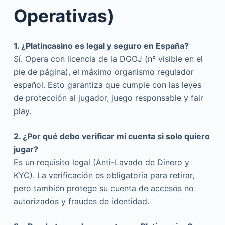
Operativas)
1. ¿Platincasino es legal y seguro en España?
Sí. Opera con licencia de la DGOJ (nº visible en el
pie de página), el máximo organismo regulador
español. Esto garantiza que cumple con las leyes
de protección al jugador, juego responsable y fair
play.
2. ¿Por qué debo verificar mi cuenta si solo quiero
jugar?
Es un requisito legal (Anti-Lavado de Dinero y
KYC). La verificación es obligatoria para retirar,
pero también protege su cuenta de accesos no
autorizados y fraudes de identidad.