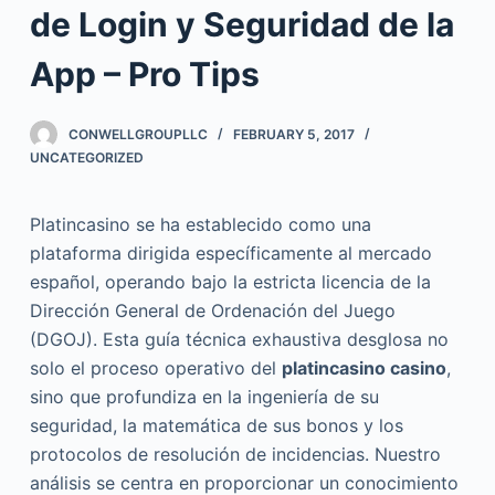
de Login y Seguridad de la
App – Pro Tips
CONWELLGROUPLLC
FEBRUARY 5, 2017
UNCATEGORIZED
Platincasino se ha establecido como una
plataforma dirigida específicamente al mercado
español, operando bajo la estricta licencia de la
Dirección General de Ordenación del Juego
(DGOJ). Esta guía técnica exhaustiva desglosa no
solo el proceso operativo del
platincasino casino
,
sino que profundiza en la ingeniería de su
seguridad, la matemática de sus bonos y los
protocolos de resolución de incidencias. Nuestro
análisis se centra en proporcionar un conocimiento