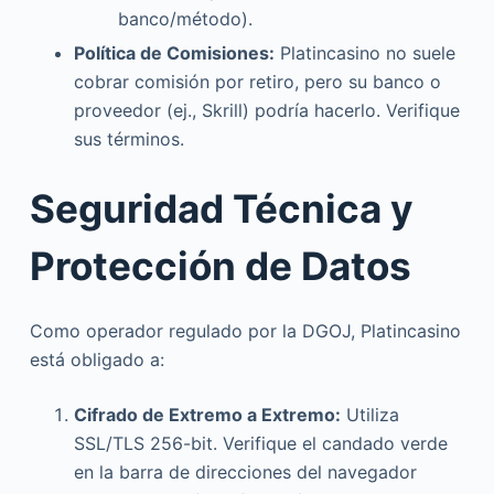
banco/método).
Política de Comisiones:
Platincasino no suele
cobrar comisión por retiro, pero su banco o
proveedor (ej., Skrill) podría hacerlo. Verifique
sus términos.
Seguridad Técnica y
Protección de Datos
Como operador regulado por la DGOJ, Platincasino
está obligado a:
Cifrado de Extremo a Extremo:
Utiliza
SSL/TLS 256-bit. Verifique el candado verde
en la barra de direcciones del navegador