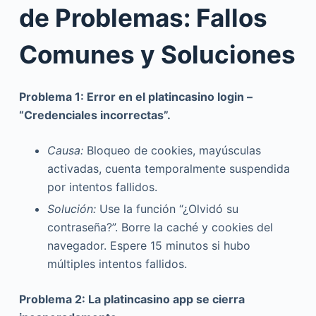
de Problemas: Fallos
Comunes y Soluciones
Problema 1: Error en el
platincasino login
–
“Credenciales incorrectas”.
Causa:
Bloqueo de cookies, mayúsculas
activadas, cuenta temporalmente suspendida
por intentos fallidos.
Solución:
Use la función “¿Olvidó su
contraseña?”. Borre la caché y cookies del
navegador. Espere 15 minutos si hubo
múltiples intentos fallidos.
Problema 2: La
platincasino app
se cierra