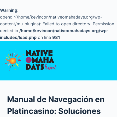
S
Warning
:
k
opendir(/home/kevincon/nativeomahadays.org/wp-
i
content/mu-plugins): Failed to open directory: Permission
p
denied in
/home/kevincon/nativeomahadays.org/wp-
t
includes/load.php
on line
981
o
c
o
n
t
e
n
t
Manual de Navegación en
Platincasino: Soluciones