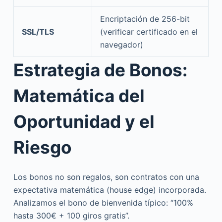
Encriptación de 256-bit
SSL/TLS
(verificar certificado en el
navegador)
Estrategia de Bonos:
Matemática del
Oportunidad y el
Riesgo
Los bonos no son regalos, son contratos con una
expectativa matemática (house edge) incorporada.
Analizamos el bono de bienvenida típico: “100%
hasta 300€ + 100 giros gratis”.