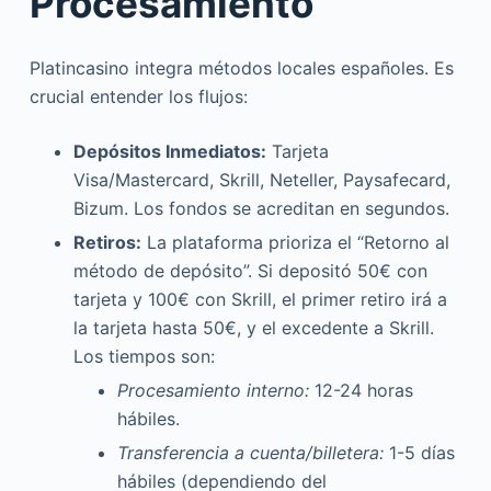
Procesamiento
Platincasino integra métodos locales españoles. Es
crucial entender los flujos:
Depósitos Inmediatos:
Tarjeta
Visa/Mastercard, Skrill, Neteller, Paysafecard,
Bizum. Los fondos se acreditan en segundos.
Retiros:
La plataforma prioriza el “Retorno al
método de depósito”. Si depositó 50€ con
tarjeta y 100€ con Skrill, el primer retiro irá a
la tarjeta hasta 50€, y el excedente a Skrill.
Los tiempos son:
Procesamiento interno:
12-24 horas
hábiles.
Transferencia a cuenta/billetera:
1-5 días
hábiles (dependiendo del