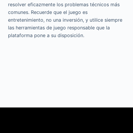
resolver eficazmente los problemas técnicos más
comunes. Recuerde que el juego es
entretenimiento, no una inversión, y utilice siempre
las herramientas de juego responsable que la
plataforma pone a su disposición.