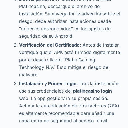
Platincasino, descargue el archivo de
instalación. Su navegador le advertirá sobre el
riesgo; debe autorizar instalaciones desde
“orígenes desconocidos” en los ajustes de
seguridad de su Android.
Verificación del Certificado:
Antes de instalar,
verifique que el APK esté firmado digitalmente
por el desarrollador “Platin Gaming
Technology N.V.” Esto mitiga el riesgo de
malware.
Instalación y Primer Login:
Tras la instalación,
use sus credenciales del
platincasino login
web. La app gestionará su propia sesión.
Activar la autenticación de dos factores (2FA)
es altamente recomendable para añadir una
capa extra de seguridad al acceso móvil.