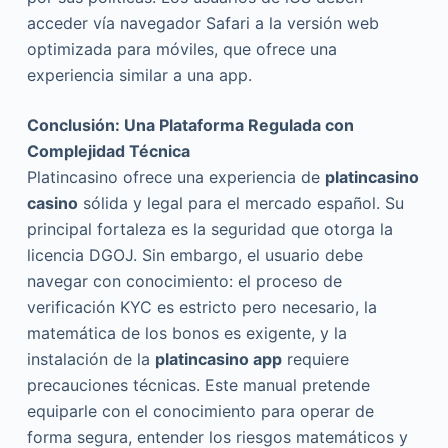
acceder vía navegador Safari a la versión web
optimizada para móviles, que ofrece una
experiencia similar a una app.
Conclusión: Una Plataforma Regulada con
Complejidad Técnica
Platincasino ofrece una experiencia de
platincasino
casino
sólida y legal para el mercado español. Su
principal fortaleza es la seguridad que otorga la
licencia DGOJ. Sin embargo, el usuario debe
navegar con conocimiento: el proceso de
verificación KYC es estricto pero necesario, la
matemática de los bonos es exigente, y la
instalación de la
platincasino app
requiere
precauciones técnicas. Este manual pretende
equiparle con el conocimiento para operar de
forma segura, entender los riesgos matemáticos y