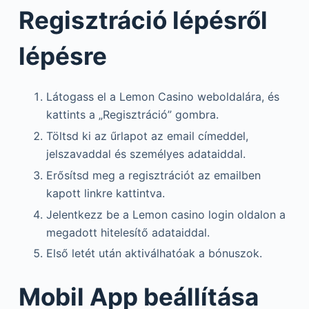
Regisztráció lépésről
lépésre
Látogass el a Lemon Casino weboldalára, és
kattints a „Regisztráció” gombra.
Töltsd ki az űrlapot az email címeddel,
jelszavaddal és személyes adataiddal.
Erősítsd meg a regisztrációt az emailben
kapott linkre kattintva.
Jelentkezz be a Lemon casino login oldalon a
megadott hitelesítő adataiddal.
Első letét után aktiválhatóak a bónuszok.
Mobil App beállítása