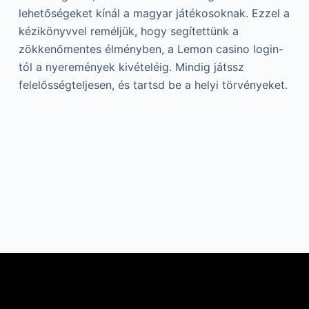
lehetőségeket kínál a magyar játékosoknak. Ezzel a
kézikönyvvel reméljük, hogy segítettünk a
zökkenőmentes élményben, a Lemon casino login-
tól a nyeremények kivételéig. Mindig játssz
felelősségteljesen, és tartsd be a helyi törvényeket.