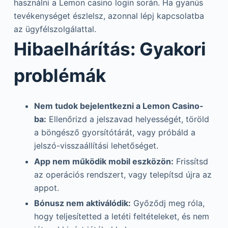
használni a Lemon casino login során. Ha gyanús
tevékenységet észlelsz, azonnal lépj kapcsolatba
az ügyfélszolgálattal.
Hibaelhárítás: Gyakori
problémák
Nem tudok bejelentkezni a Lemon Casino-
ba:
Ellenőrizd a jelszavad helyességét, töröld
a böngésző gyorsítótárát, vagy próbáld a
jelszó-visszaállítási lehetőséget.
App nem működik mobil eszközön:
Frissítsd
az operációs rendszert, vagy telepítsd újra az
appot.
Bónusz nem aktiválódik:
Győződj meg róla,
hogy teljesítetted a letéti feltételeket, és nem