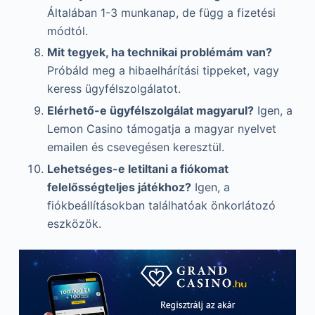
Általában 1-3 munkanap, de függ a fizetési
módtól.
Mit tegyek, ha technikai problémám van?
Próbáld meg a hibaelhárítási tippeket, vagy
keress ügyfélszolgálatot.
Elérhető-e ügyfélszolgálat magyarul?
Igen, a
Lemon Casino támogatja a magyar nyelvet
emailen és csevegésen keresztül.
Lehetséges-e letiltani a fiókomat
felelősségteljes játékhoz?
Igen, a
fiókbeállításokban találhatóak önkorlátozó
eszközök.