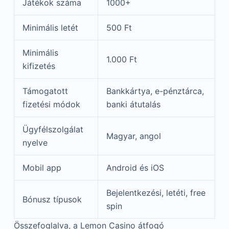
Játékok száma
1000+
Minimális letét
500 Ft
Minimális
1.000 Ft
kifizetés
Támogatott
Bankkártya, e-pénztárca,
fizetési módok
banki átutalás
Ügyfélszolgálat
Magyar, angol
nyelve
Mobil app
Android és iOS
Bejelentkezési, letéti, free
Bónusz típusok
spin
Összefoglalva, a Lemon Casino átfogó