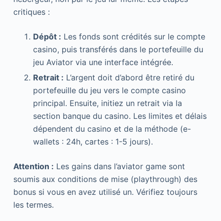
critiques :
Dépôt :
Les fonds sont crédités sur le compte
casino, puis transférés dans le portefeuille du
jeu Aviator via une interface intégrée.
Retrait :
L’argent doit d’abord être retiré du
portefeuille du jeu vers le compte casino
principal. Ensuite, initiez un retrait via la
section banque du casino. Les limites et délais
dépendent du casino et de la méthode (e-
wallets : 24h, cartes : 1-5 jours).
Attention :
Les gains dans l’aviator game sont
soumis aux conditions de mise (playthrough) des
bonus si vous en avez utilisé un. Vérifiez toujours
les termes.