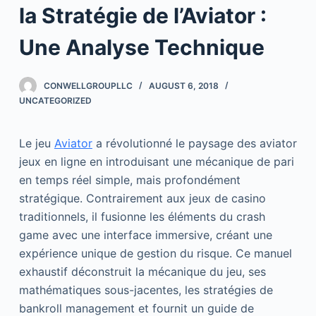
la Stratégie de l’Aviator :
Une Analyse Technique
CONWELLGROUPLLC
AUGUST 6, 2018
UNCATEGORIZED
Le jeu
Aviator
a révolutionné le paysage des aviator
jeux en ligne en introduisant une mécanique de pari
en temps réel simple, mais profondément
stratégique. Contrairement aux jeux de casino
traditionnels, il fusionne les éléments du crash
game avec une interface immersive, créant une
expérience unique de gestion du risque. Ce manuel
exhaustif déconstruit la mécanique du jeu, ses
mathématiques sous-jacentes, les stratégies de
bankroll management et fournit un guide de