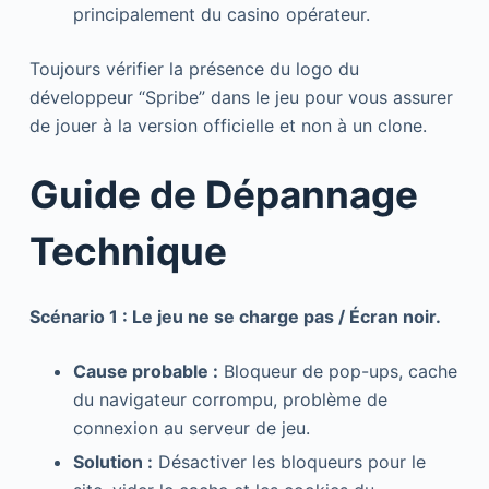
principalement du casino opérateur.
Toujours vérifier la présence du logo du
développeur “Spribe” dans le jeu pour vous assurer
de jouer à la version officielle et non à un clone.
Guide de Dépannage
Technique
Scénario 1 : Le jeu ne se charge pas / Écran noir.
Cause probable :
Bloqueur de pop-ups, cache
du navigateur corrompu, problème de
connexion au serveur de jeu.
Solution :
Désactiver les bloqueurs pour le