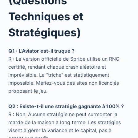
(Questions
Techniques et
Stratégiques)
Q1 : L’Aviator est-il truqué ?
R : La version officielle de Spribe utilise un RNG
certifié, rendant chaque crash aléatoire et
imprévisible. La “triche” est statistiquement
impossible. Méfiez-vous des sites non licenciés
proposant le jeu.
Q2 : Existe-t-il une stratégie gagnante à 100% ?
R : Non. Aucune stratégie ne peut surmonter la
marde de la maison à long terme. Les stratégies
visent à gérer la variance et le capital, pas à