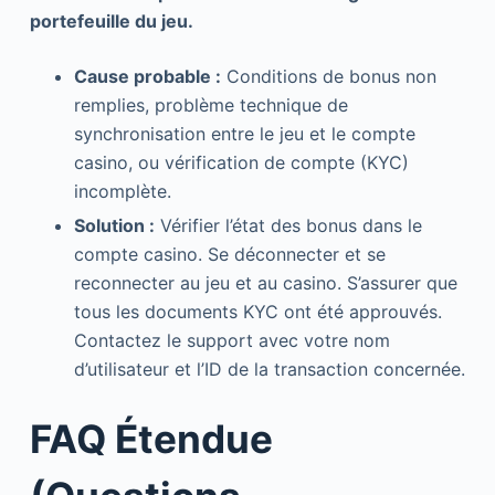
portefeuille du jeu.
Cause probable :
Conditions de bonus non
remplies, problème technique de
synchronisation entre le jeu et le compte
casino, ou vérification de compte (KYC)
incomplète.
Solution :
Vérifier l’état des bonus dans le
compte casino. Se déconnecter et se
reconnecter au jeu et au casino. S’assurer que
tous les documents KYC ont été approuvés.
Contactez le support avec votre nom
d’utilisateur et l’ID de la transaction concernée.
FAQ Étendue