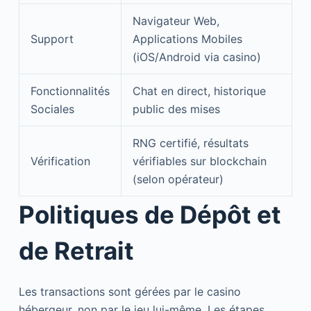
Navigateur Web,
Support
Applications Mobiles
(iOS/Android via casino)
Fonctionnalités
Chat en direct, historique
Sociales
public des mises
RNG certifié, résultats
Vérification
vérifiables sur blockchain
(selon opérateur)
Politiques de Dépôt et
de Retrait
Les transactions sont gérées par le casino
hébergeur, non par le jeu lui-même. Les étapes