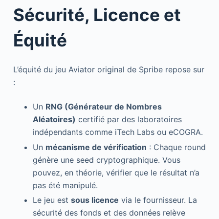
Sécurité, Licence et
Équité
L’équité du jeu Aviator original de Spribe repose sur
:
Un
RNG (Générateur de Nombres
Aléatoires)
certifié par des laboratoires
indépendants comme iTech Labs ou eCOGRA.
Un
mécanisme de vérification
: Chaque round
génère une seed cryptographique. Vous
pouvez, en théorie, vérifier que le résultat n’a
pas été manipulé.
Le jeu est
sous licence
via le fournisseur. La
sécurité des fonds et des données relève