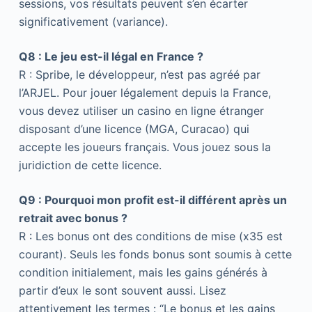
sessions, vos résultats peuvent s’en écarter
significativement (variance).
Q8 : Le jeu est-il légal en France ?
R : Spribe, le développeur, n’est pas agréé par
l’ARJEL. Pour jouer légalement depuis la France,
vous devez utiliser un casino en ligne étranger
disposant d’une licence (MGA, Curacao) qui
accepte les joueurs français. Vous jouez sous la
juridiction de cette licence.
Q9 : Pourquoi mon profit est-il différent après un
retrait avec bonus ?
R : Les bonus ont des conditions de mise (x35 est
courant). Seuls les fonds bonus sont soumis à cette
condition initialement, mais les gains générés à
partir d’eux le sont souvent aussi. Lisez
attentivement les termes : “Le bonus et les gains