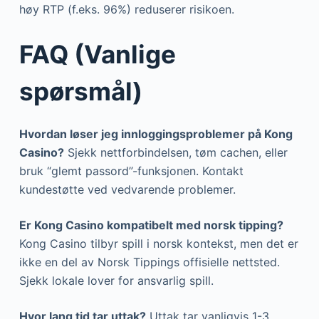
høy RTP (f.eks. 96%) reduserer risikoen.
FAQ (Vanlige
spørsmål)
Hvordan løser jeg innloggingsproblemer på Kong
Casino?
Sjekk nettforbindelsen, tøm cachen, eller
bruk “glemt passord”-funksjonen. Kontakt
kundestøtte ved vedvarende problemer.
Er Kong Casino kompatibelt med norsk tipping?
Kong Casino tilbyr spill i norsk kontekst, men det er
ikke en del av Norsk Tippings offisielle nettsted.
Sjekk lokale lover for ansvarlig spill.
Hvor lang tid tar uttak?
Uttak tar vanligvis 1-3