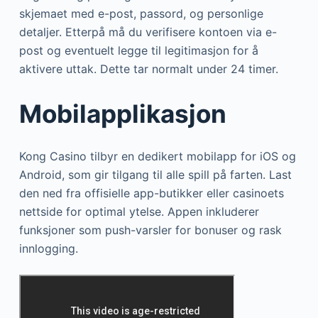
skjemaet med e-post, passord, og personlige
detaljer. Etterpå må du verifisere kontoen via e-
post og eventuelt legge til legitimasjon for å
aktivere uttak. Dette tar normalt under 24 timer.
Mobilapplikasjon
Kong Casino tilbyr en dedikert mobilapp for iOS og
Android, som gir tilgang til alle spill på farten. Last
den ned fra offisielle app-butikker eller casinoets
nettside for optimal ytelse. Appen inkluderer
funksjoner som push-varsler for bonuser og rask
innlogging.