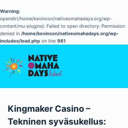
S
Warning
:
k
opendir(/home/kevincon/nativeomahadays.org/wp-
i
content/mu-plugins): Failed to open directory: Permission
p
denied in
/home/kevincon/nativeomahadays.org/wp-
t
includes/load.php
on line
981
o
c
o
n
t
e
n
t
Kingmaker Casino –
Tekninen syväsukellus: