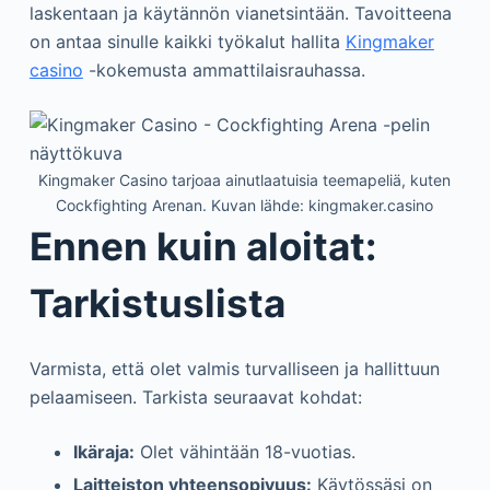
laskentaan ja käytännön vianetsintään. Tavoitteena
on antaa sinulle kaikki työkalut hallita
Kingmaker
casino
-kokemusta ammattilaisrauhassa.
Kingmaker Casino tarjoaa ainutlaatuisia teemapeliä, kuten
Cockfighting Arenan. Kuvan lähde: kingmaker.casino
Ennen kuin aloitat:
Tarkistuslista
Varmista, että olet valmis turvalliseen ja hallittuun
pelaamiseen. Tarkista seuraavat kohdat:
Ikäraja:
Olet vähintään 18-vuotias.
Laitteiston yhteensopivuus:
Käytössäsi on