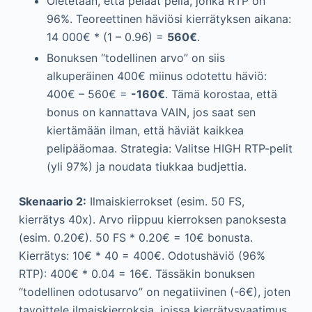
Oletetaan, että pelaat peliä, jonka RTP on
96%. Teoreettinen häviösi kierrätyksen aikana:
14 000€ * (1 – 0.96) =
560€
.
Bonuksen “todellinen arvo” on siis
alkuperäinen 400€ miinus odotettu häviö:
400€ – 560€ =
-160€
. Tämä korostaa, että
bonus on kannattava VAIN, jos saat sen
kiertämään ilman, että häviät kaikkea
pelipääomaa. Strategia: Valitse HIGH RTP-pelit
(yli 97%) ja noudata tiukkaa budjettia.
Skenaario 2:
Ilmaiskierrokset (esim. 50 FS,
kierrätys 40x). Arvo riippuu kierroksen panoksesta
(esim. 0.20€). 50 FS * 0.20€ = 10€ bonusta.
Kierrätys: 10€ * 40 = 400€. Odotushäviö (96%
RTP): 400€ * 0.04 = 16€. Tässäkin bonuksen
“todellinen odotusarvo” on negatiivinen (-6€), joten
tavoittele ilmaiskierroksia, joissa kierrätysvaatimus