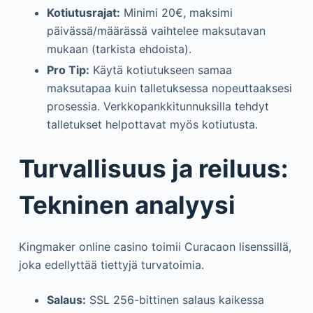
Kotiutusrajat:
Minimi 20€, maksimi
päivässä/määrässä vaihtelee maksutavan
mukaan (tarkista ehdoista).
Pro Tip:
Käytä kotiutukseen samaa
maksutapaa kuin talletuksessa nopeuttaaksesi
prosessia. Verkkopankkitunnuksilla tehdyt
talletukset helpottavat myös kotiutusta.
Turvallisuus ja reiluus:
Tekninen analyysi
Kingmaker online casino toimii Curacaon lisenssillä,
joka edellyttää tiettyjä turvatoimia.
Salaus:
SSL 256-bittinen salaus kaikessa