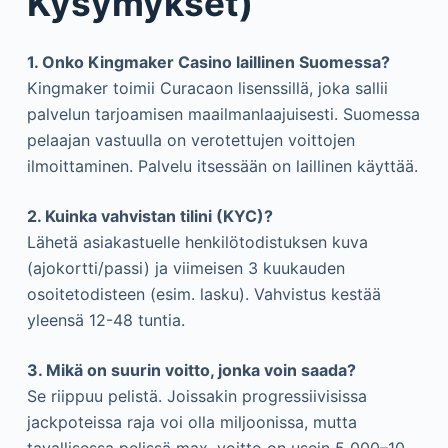
Kysymykset)
1. Onko Kingmaker Casino laillinen Suomessa?
Kingmaker toimii Curacaon lisenssillä, joka sallii
palvelun tarjoamisen maailmanlaajuisesti. Suomessa
pelaajan vastuulla on verotettujen voittojen
ilmoittaminen. Palvelu itsessään on laillinen käyttää.
2. Kuinka vahvistan tilini (KYC)?
Lähetä asiakastuelle henkilötodistuksen kuva
(ajokortti/passi) ja viimeisen 3 kuukauden
osoitetodisteen (esim. lasku). Vahvistus kestää
yleensä 12-48 tuntia.
3. Mikä on suurin voitto, jonka voin saada?
Se riippuu pelistä. Joissakin progressiivisissa
jackpoteissa raja voi olla miljoonissa, mutta