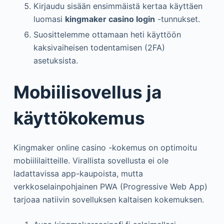
Kirjaudu sisään ensimmäistä kertaa käyttäen
luomasi
kingmaker casino login
-tunnukset.
Suosittelemme ottamaan heti käyttöön
kaksivaiheisen todentamisen (2FA)
asetuksista.
Mobiilisovellus ja
käyttökokemus
Kingmaker online casino -kokemus on optimoitu
mobiililaitteille. Virallista sovellusta ei ole
ladattavissa app-kaupoista, mutta
verkkoselainpohjainen PWA (Progressive Web App)
tarjoaa natiivin sovelluksen kaltaisen kokemuksen.