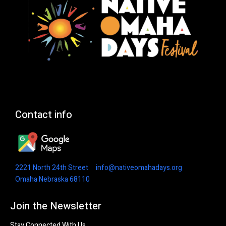
Contact info
2221 North 24th Street
info@nativeomahadays.org
Omaha Nebraska 68110
Join the Newsletter
Stay Connected With Us