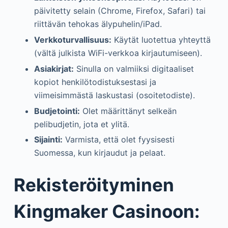
päivitetty selain (Chrome, Firefox, Safari) tai
riittävän tehokas älypuhelin/iPad.
Verkkoturvallisuus:
Käytät luotettua yhteyttä
(vältä julkista WiFi-verkkoa kirjautumiseen).
Asiakirjat:
Sinulla on valmiiksi digitaaliset
kopiot henkilötodistuksestasi ja
viimeisimmästä laskustasi (osoitetodiste).
Budjetointi:
Olet määrittänyt selkeän
pelibudjetin, jota et ylitä.
Sijainti:
Varmista, että olet fyysisesti
Suomessa, kun kirjaudut ja pelaat.
Rekisteröityminen
Kingmaker Casinoon: