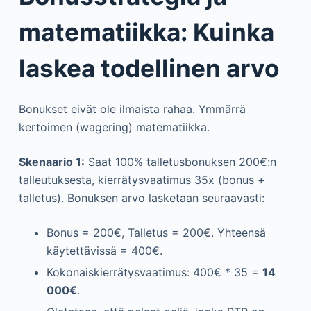
matematiikka: Kuinka
laskea todellinen arvo
Bonukset eivät ole ilmaista rahaa. Ymmärrä
kertoimen (wagering) matematiikka.
Skenaario 1:
Saat 100% talletusbonuksen 200€:n
talleutuksesta, kierrätysvaatimus 35x (bonus +
talletus). Bonuksen arvo lasketaan seuraavasti:
Bonus = 200€, Talletus = 200€. Yhteensä
käytettävissä = 400€.
Kokonaiskierrätysvaatimus: 400€ * 35 =
14
000€
.