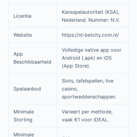
Kansspelautoriteit (KSA),
Licentie
Nederland. Nummer: N.V.
Website
https://nl-betcity.com.nl/
Volledige native app voor
App
Android (.apk) en iOS
Beschikbaarheid
(App Store).
Slots, tafelspellen, live
Spelaanbod
casino,
sportweddenschappen.
Minimale
Varieert per methode,
Storting
vaak €1 voor iDEAL.
Minimale