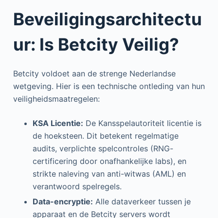
Beveiligingsarchitectu
ur: Is Betcity Veilig?
Betcity voldoet aan de strenge Nederlandse
wetgeving. Hier is een technische ontleding van hun
veiligheidsmaatregelen:
KSA Licentie:
De Kansspelautoriteit licentie is
de hoeksteen. Dit betekent regelmatige
audits, verplichte spelcontroles (RNG-
certificering door onafhankelijke labs), en
strikte naleving van anti-witwas (AML) en
verantwoord spelregels.
Data-encryptie:
Alle dataverkeer tussen je
apparaat en de Betcity servers wordt