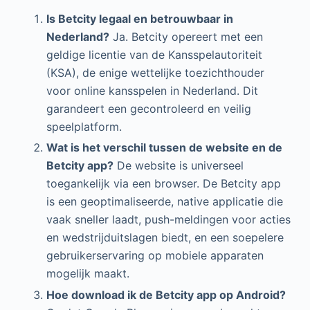
Is Betcity legaal en betrouwbaar in
Nederland?
Ja. Betcity opereert met een
geldige licentie van de Kansspelautoriteit
(KSA), de enige wettelijke toezichthouder
voor online kansspelen in Nederland. Dit
garandeert een gecontroleerd en veilig
speelplatform.
Wat is het verschil tussen de website en de
Betcity app?
De website is universeel
toegankelijk via een browser. De Betcity app
is een geoptimaliseerde, native applicatie die
vaak sneller laadt, push-meldingen voor acties
en wedstrijduitslagen biedt, en een soepelere
gebruikerservaring op mobiele apparaten
mogelijk maakt.
Hoe download ik de Betcity app op Android?