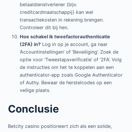
betaaldienstverlener (bijv.
creditcardmaatschappij) kan wel
transactiekosten in rekening brengen.
Controleer dit bij hen.
Hoe schakel ik tweefactorauthenticatie
(2FA) in?
Log in op je account, ga naar
‘Accountinstellingen’ of ‘Beveiliging’. Zoek de
optie voor ‘Tweestapsverificatie’ of ‘2FA’. Volg
de instructies om het te koppelen aan een
authenticator-app zoals Google Authenticator
of Authy. Bewaar de herstelcodes op een
veilige plaats.
Conclusie
Betcity casino positioneert zich als een solide,