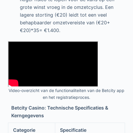
grote winst vroeg in de omzetcyclus. Een
lagere storting (€20) leidt tot een veel
behapbaarder omzetvereiste van (€20+
€20)*35= €1.400.
Video-overzicht van de functionaliteiten van de Betcity app
en het registratieproces.
Betcity Casino: Technische Specificaties &
Kerngegevens
Categorie
Specificatie