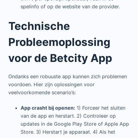
spelinfo of op de website van de provider.
Technische
Probleemoplossing
voor de Betcity App
Ondanks een robuuste app kunnen zich problemen
voordoen. Hier zijn oplossingen voor
veelvoorkomende scenario’s:
App crasht bij openen:
1) Forceer het sluiten
van de app en herstart. 2) Controleer op
updates in de Google Play Store of Apple App
Store. 3) Herstart je apparaat. 4) Als het