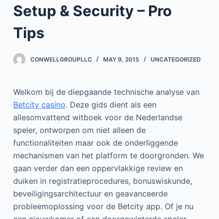
Setup & Security – Pro
Tips
CONWELLGROUPLLC
MAY 9, 2015
UNCATEGORIZED
Welkom bij de diepgaande technische analyse van
Betcity casino
. Deze gids dient als een
allesomvattend witboek voor de Nederlandse
speler, ontworpen om niet alleen de
functionaliteiten maar ook de onderliggende
mechanismen van het platform te doorgronden. We
gaan verder dan een oppervlakkige review en
duiken in registratieprocedures, bonuswiskunde,
beveiligingsarchitectuur en geavanceerde
probleemoplossing voor de Betcity app. Of je nu