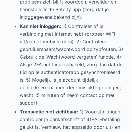
probleem zich blijft voordoen, verwijder en
herinstalleer de Betcity app (zorg dat je
inloggegevens bekend zijn).
Kan niet inloggen:
1) Controleer of je
verbinding met internet hebt (probeer WiFi
uit/aan of mobiele data). 2) Controleer
gebruikersnaam/wachtwoord op typfouten. 3)
Gebruik de ‘Wachtwoord vergeten’ functie. 4)
Als je 2FA hebt ingeschakeld, zorg dan dat de
tijd op je authenticatorapp gesynchroniseerd
is. 5) Mogelijk is je account tijdelijk
geblokkeerd na meerdere mislukte pogingen;
wacht 15 minuten of neem contact op met
support.
Transactie niet zichtbaar:
1) Voor stortingen:
controleer je bankafschrift of iDEAL-betaling
gelukt is. Vernieuw het appsaldo door uit- en