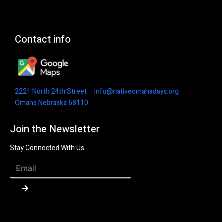
Contact info
2221 North 24th Street
info@nativeomahadays.org
Omaha Nebraska 68110
Join the Newsletter
Stay Connected With Us