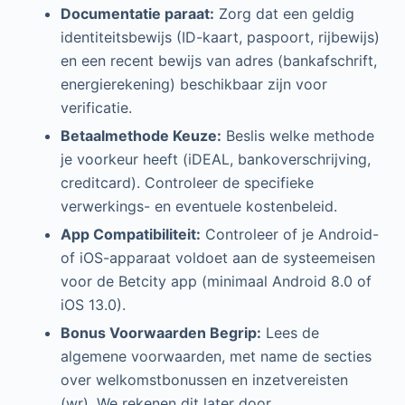
Documentatie paraat:
Zorg dat een geldig
identiteitsbewijs (ID-kaart, paspoort, rijbewijs)
en een recent bewijs van adres (bankafschrift,
energierekening) beschikbaar zijn voor
verificatie.
Betaalmethode Keuze:
Beslis welke methode
je voorkeur heeft (iDEAL, bankoverschrijving,
creditcard). Controleer de specifieke
verwerkings- en eventuele kostenbeleid.
App Compatibiliteit:
Controleer of je Android-
of iOS-apparaat voldoet aan de systeemeisen
voor de Betcity app (minimaal Android 8.0 of
iOS 13.0).
Bonus Voorwaarden Begrip:
Lees de
algemene voorwaarden, met name de secties
over welkomstbonussen en inzetvereisten
(wr). We rekenen dit later door.