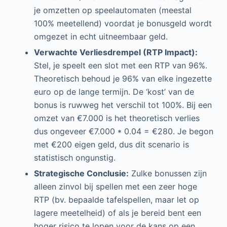
je omzetten op speelautomaten (meestal
100% meetellend) voordat je bonusgeld wordt
omgezet in echt uitneembaar geld.
Verwachte Verliesdrempel (RTP Impact):
Stel, je speelt een slot met een RTP van 96%.
Theoretisch behoud je 96% van elke ingezette
euro op de lange termijn. De ‘kost’ van de
bonus is ruwweg het verschil tot 100%. Bij een
omzet van €7.000 is het theoretisch verlies
dus ongeveer €7.000 * 0.04 = €280. Je begon
met €200 eigen geld, dus dit scenario is
statistisch ongunstig.
Strategische Conclusie:
Zulke bonussen zijn
alleen zinvol bij spellen met een zeer hoge
RTP (bv. bepaalde tafelspellen, maar let op
lagere meetelheid) of als je bereid bent een
hoger risico te lopen voor de kans op een