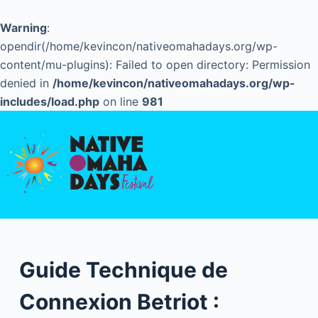
S
Warning
:
k
opendir(/home/kevincon/nativeomahadays.org/wp-
i
content/mu-plugins): Failed to open directory: Permission
p
denied in
/home/kevincon/nativeomahadays.org/wp-
t
includes/load.php
on line
981
o
c
o
n
t
e
n
t
Guide Technique de
Connexion Betriot :