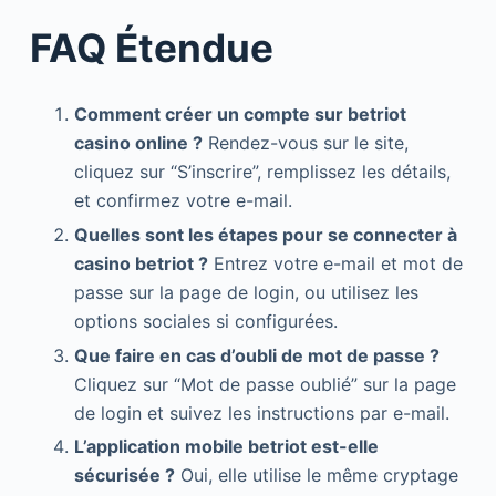
FAQ Étendue
Comment créer un compte sur betriot
casino online ?
Rendez-vous sur le site,
cliquez sur “S’inscrire”, remplissez les détails,
et confirmez votre e-mail.
Quelles sont les étapes pour se connecter à
casino betriot ?
Entrez votre e-mail et mot de
passe sur la page de login, ou utilisez les
options sociales si configurées.
Que faire en cas d’oubli de mot de passe ?
Cliquez sur “Mot de passe oublié” sur la page
de login et suivez les instructions par e-mail.
L’application mobile betriot est-elle
sécurisée ?
Oui, elle utilise le même cryptage