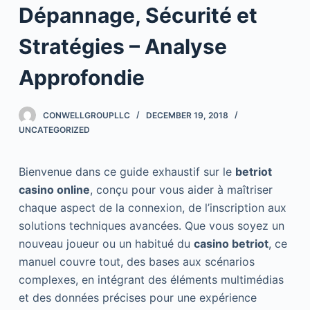
Dépannage, Sécurité et
Stratégies – Analyse
Approfondie
CONWELLGROUPLLC
DECEMBER 19, 2018
UNCATEGORIZED
Bienvenue dans ce guide exhaustif sur le
betriot
casino online
, conçu pour vous aider à maîtriser
chaque aspect de la connexion, de l’inscription aux
solutions techniques avancées. Que vous soyez un
nouveau joueur ou un habitué du
casino betriot
, ce
manuel couvre tout, des bases aux scénarios
complexes, en intégrant des éléments multimédias
et des données précises pour une expérience