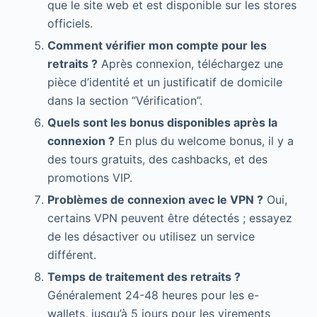
que le site web et est disponible sur les stores
officiels.
Comment vérifier mon compte pour les
retraits ?
Après connexion, téléchargez une
pièce d’identité et un justificatif de domicile
dans la section “Vérification”.
Quels sont les bonus disponibles après la
connexion ?
En plus du welcome bonus, il y a
des tours gratuits, des cashbacks, et des
promotions VIP.
Problèmes de connexion avec le VPN ?
Oui,
certains VPN peuvent être détectés ; essayez
de les désactiver ou utilisez un service
différent.
Temps de traitement des retraits ?
Généralement 24-48 heures pour les e-
wallets, jusqu’à 5 jours pour les virements