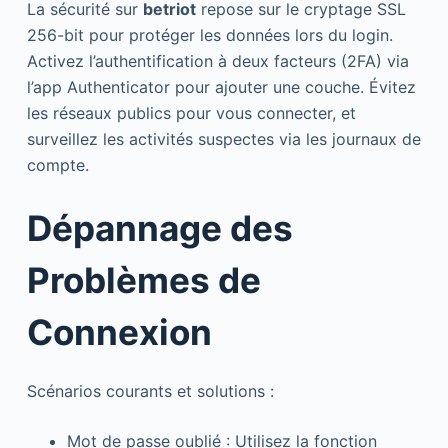
La sécurité sur
betriot
repose sur le cryptage SSL
256-bit pour protéger les données lors du login.
Activez l’authentification à deux facteurs (2FA) via
l’app Authenticator pour ajouter une couche. Évitez
les réseaux publics pour vous connecter, et
surveillez les activités suspectes via les journaux de
compte.
Dépannage des
Problèmes de
Connexion
Scénarios courants et solutions :
Mot de passe oublié : Utilisez la fonction