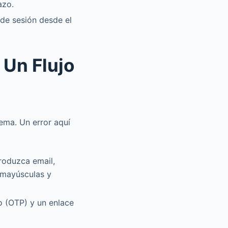
azo.
de sesión desde el
 Un Flujo
stema. Un error aquí
ntroduzca email,
 mayúsculas y
o (OTP) y un enlace