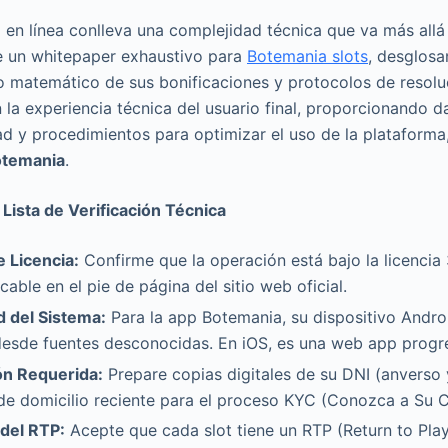
 en línea conlleva una complejidad técnica que va más allá 
ye un whitepaper exhaustivo para
Botemania slots
, desglosa
o matemático de sus bonificaciones y protocolos de resoluc
la experiencia técnica del usuario final, proporcionando da
dad y procedimientos para optimizar el uso de la plataforma
otemania
.
Lista de Verificación Técnica
e Licencia:
Confirme que la operación está bajo la licenci
cable en el pie de página del sitio web oficial.
d del Sistema:
Para la app Botemania, su dispositivo Andro
desde fuentes desconocidas. En iOS, es una web app progr
n Requerida:
Prepare copias digitales de su DNI (anverso 
e domicilio reciente para el proceso KYC (Conozca a Su Cl
del RTP:
Acepte que cada slot tiene un RTP (Return to Play