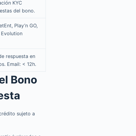
cación KYC
estas del bono.
tEnt, Play’n GO,
 Evolution
e respuesta en
s. Email: < 12h.
el Bono
esta
rédito sujeto a