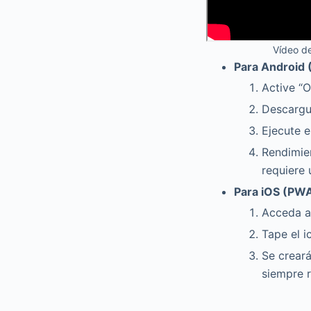
Vídeo de
Para Android 
Active “
Descargu
Ejecute e
Rendimie
requiere 
Para iOS (PWA
Acceda a 
Tape el i
Se crear
siempre r