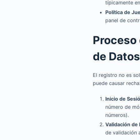
típicamente en
Política de J
panel de contr
Proceso 
de Datos
El registro no es so
puede causar rechaz
Inicio de Sesi
número de móv
números).
Validación de 
de validación