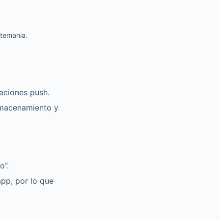
otemania.
caciones push.
lmacenamiento y
o”.
pp, por lo que