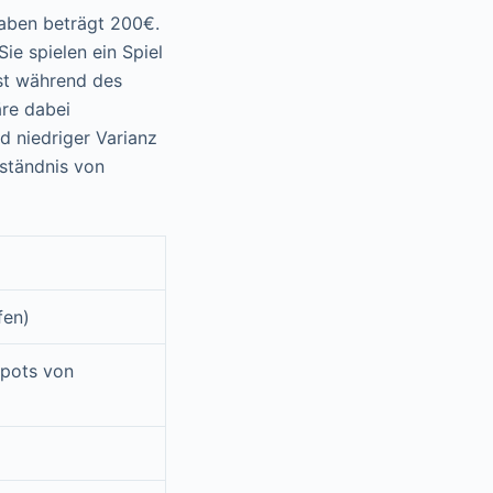
haben beträgt 200€.
ie spielen ein Spiel
st während des
re dabei
d niedriger Varianz
rständnis von
fen)
kpots von