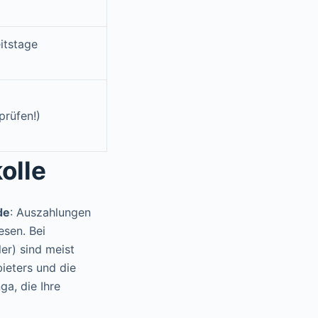
itstage
prüfen!)
olle
de
: Auszahlungen
esen. Bei
ler) sind meist
ieters und die
a, die Ihre