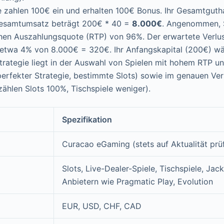
 zahlen 100€ ein und erhalten 100€ Bonus. Ihr Gesamtgut
Gesamtumsatz beträgt 200€ * 40 =
8.000€
. Angenommen, S
schen Auszahlungsquote (RTP) von 96%. Der erwartete Verlu
etwa 4% von 8.000€ = 320€. Ihr Anfangskapital (200€) wä
trategie liegt in der Auswahl von Spielen mit hohem RTP un
 perfekter Strategie, bestimmte Slots) sowie im genauen Ve
zählen Slots 100%, Tischspiele weniger).
Spezifikation
Curacao eGaming (stets auf Aktualität prü
Slots, Live-Dealer-Spiele, Tischspiele, Jac
Anbietern wie Pragmatic Play, Evolution
EUR, USD, CHF, CAD