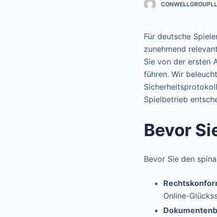
CONWELLGROUPL
Für deutsche Spieler
zunehmend relevante
Sie von der ersten
führen. Wir beleuch
Sicherheitsprotokol
Spielbetrieb entsch
Bevor Si
Bevor Sie den spina
Rechtskonform
Online-Glückssp
Dokumentenbe