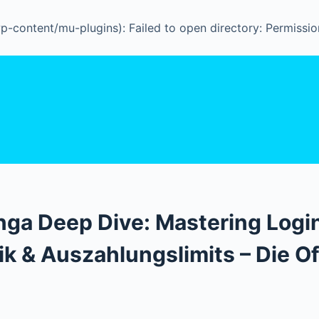
-content/mu-plugins): Failed to open directory: Permissio
nga Deep Dive: Mastering Logi
 & Auszahlungslimits – Die Off