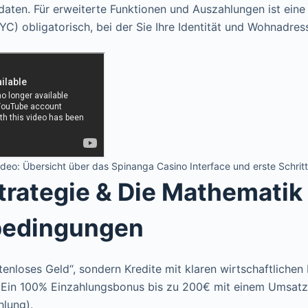
aten. Für erweiterte Funktionen und Auszahlungen ist eine 
KYC) obligatorisch, bei der Sie Ihre Identität und Wohnadre
ideo: Übersicht über das Spinanga Casino Interface und erste Schritt
rategie & Die Mathematik
edingungen
stenloses Geld“, sondern Kredite mit klaren wirtschaftlichen
: Ein 100% Einzahlungsbonus bis zu 200€ mit einem Umsatz
hlung).