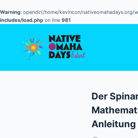
S
Warning
: opendir(/home/kevincon/nativeomahadays.org/wp
k
includes/load.php
on line
981
i
p
t
o
c
o
n
t
e
Der Spina
n
t
Mathematik
Anleitung