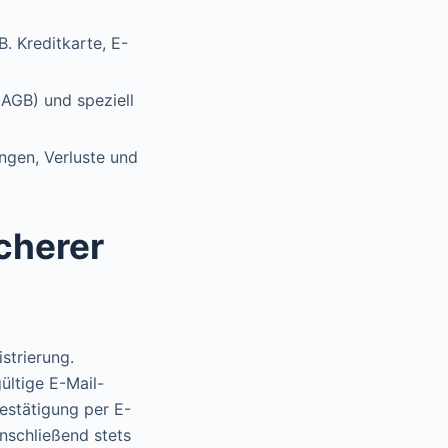
. Kreditkarte, E-
AGB) und speziell
ngen, Verluste und
icherer
strierung.
ültige E-Mail-
estätigung per E-
nschließend stets