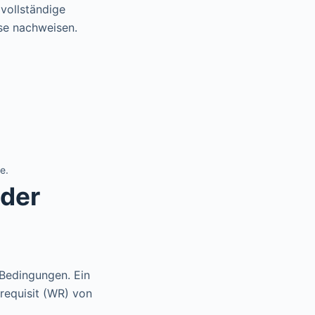
vollständige
sse nachweisen.
e.
 der
 Bedingungen. Ein
requisit (WR) von