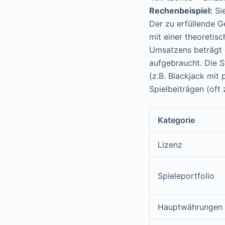
Rechenbeispiel:
Sie
Der zu erfüllende 
mit einer theoreti
Umsatzens beträgt 
aufgebraucht. Die S
(z.B. Blackjack mit
Spielbeiträgen (oft 
Kategorie
Lizenz
Spieleportfolio
Hauptwährungen