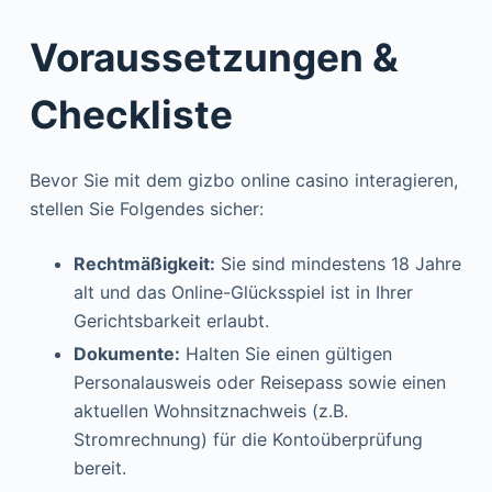
Voraussetzungen &
Checkliste
Bevor Sie mit dem gizbo online casino interagieren,
stellen Sie Folgendes sicher:
Rechtmäßigkeit:
Sie sind mindestens 18 Jahre
alt und das Online-Glücksspiel ist in Ihrer
Gerichtsbarkeit erlaubt.
Dokumente:
Halten Sie einen gültigen
Personalausweis oder Reisepass sowie einen
aktuellen Wohnsitznachweis (z.B.
Stromrechnung) für die Kontoüberprüfung
bereit.