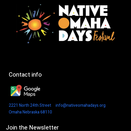
Contact info
2221 North 24th Street
info@nativeomahadays.org
Omaha Nebraska 68110
Join the Newsletter