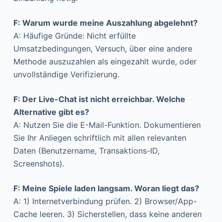
F: Warum wurde meine Auszahlung abgelehnt?
A: Häufige Gründe: Nicht erfüllte
Umsatzbedingungen, Versuch, über eine andere
Methode auszuzahlen als eingezahlt wurde, oder
unvollständige Verifizierung.
F: Der Live-Chat ist nicht erreichbar. Welche
Alternative gibt es?
A: Nutzen Sie die E-Mail-Funktion. Dokumentieren
Sie Ihr Anliegen schriftlich mit allen relevanten
Daten (Benutzername, Transaktions-ID,
Screenshots).
F: Meine Spiele laden langsam. Woran liegt das?
A: 1) Internetverbindung prüfen. 2) Browser/App-
Cache leeren. 3) Sicherstellen, dass keine anderen