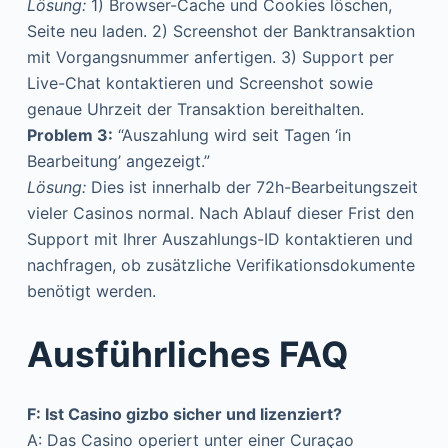
Lösung:
1) Browser-Cache und Cookies löschen,
Seite neu laden. 2) Screenshot der Banktransaktion
mit Vorgangsnummer anfertigen. 3) Support per
Live-Chat kontaktieren und Screenshot sowie
genaue Uhrzeit der Transaktion bereithalten.
Problem 3:
“Auszahlung wird seit Tagen ‘in
Bearbeitung’ angezeigt.”
Lösung:
Dies ist innerhalb der 72h-Bearbeitungszeit
vieler Casinos normal. Nach Ablauf dieser Frist den
Support mit Ihrer Auszahlungs-ID kontaktieren und
nachfragen, ob zusätzliche Verifikationsdokumente
benötigt werden.
Ausführliches FAQ
F: Ist Casino gizbo sicher und lizenziert?
A: Das Casino operiert unter einer Curaçao