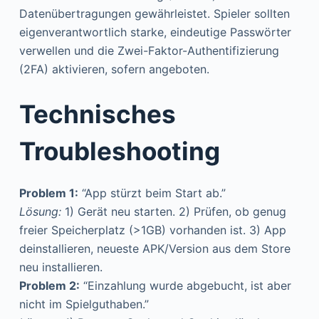
Datenübertragungen gewährleistet. Spieler sollten
eigenverantwortlich starke, eindeutige Passwörter
verwellen und die Zwei-Faktor-Authentifizierung
(2FA) aktivieren, sofern angeboten.
Technisches
Troubleshooting
Problem 1:
“App stürzt beim Start ab.”
Lösung:
1) Gerät neu starten. 2) Prüfen, ob genug
freier Speicherplatz (>1GB) vorhanden ist. 3) App
deinstallieren, neueste APK/Version aus dem Store
neu installieren.
Problem 2:
“Einzahlung wurde abgebucht, ist aber
nicht im Spielguthaben.”