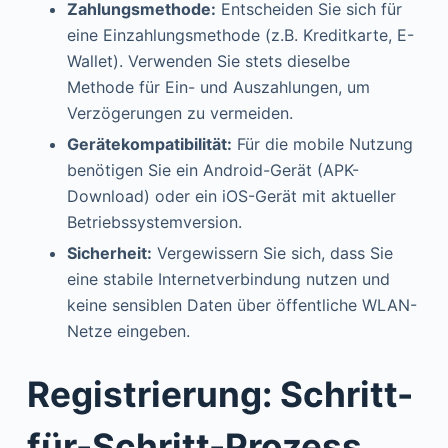
Zahlungsmethode:
Entscheiden Sie sich für
eine Einzahlungsmethode (z.B. Kreditkarte, E-
Wallet). Verwenden Sie stets dieselbe
Methode für Ein- und Auszahlungen, um
Verzögerungen zu vermeiden.
Gerätekompatibilität:
Für die mobile Nutzung
benötigen Sie ein Android-Gerät (APK-
Download) oder ein iOS-Gerät mit aktueller
Betriebssystemversion.
Sicherheit:
Vergewissern Sie sich, dass Sie
eine stabile Internetverbindung nutzen und
keine sensiblen Daten über öffentliche WLAN-
Netze eingeben.
Registrierung: Schritt-
für-Schritt-Prozess