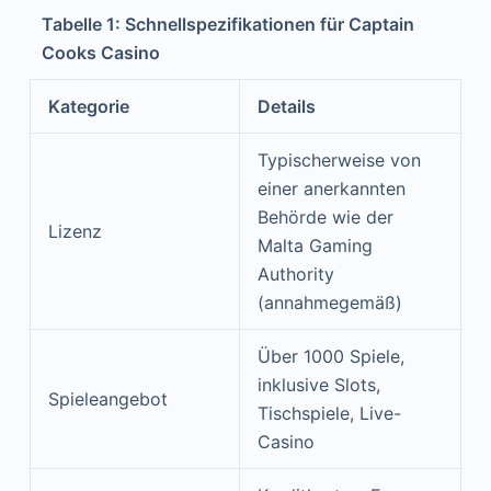
Tabelle 1: Schnellspezifikationen für Captain
Cooks Casino
Kategorie
Details
Typischerweise von
einer anerkannten
Behörde wie der
Lizenz
Malta Gaming
Authority
(annahmegemäß)
Über 1000 Spiele,
inklusive Slots,
Spieleangebot
Tischspiele, Live-
Casino