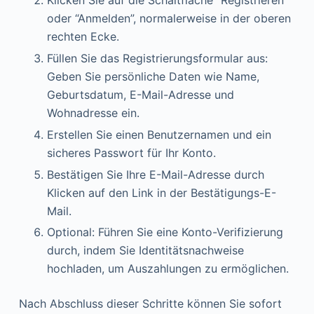
Klicken Sie auf die Schaltfläche “Registrieren”
oder “Anmelden”, normalerweise in der oberen
rechten Ecke.
Füllen Sie das Registrierungsformular aus:
Geben Sie persönliche Daten wie Name,
Geburtsdatum, E-Mail-Adresse und
Wohnadresse ein.
Erstellen Sie einen Benutzernamen und ein
sicheres Passwort für Ihr Konto.
Bestätigen Sie Ihre E-Mail-Adresse durch
Klicken auf den Link in der Bestätigungs-E-
Mail.
Optional: Führen Sie eine Konto-Verifizierung
durch, indem Sie Identitätsnachweise
hochladen, um Auszahlungen zu ermöglichen.
Nach Abschluss dieser Schritte können Sie sofort