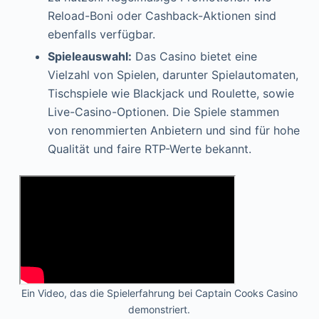
Reload-Boni oder Cashback-Aktionen sind
ebenfalls verfügbar.
Spieleauswahl:
Das Casino bietet eine
Vielzahl von Spielen, darunter Spielautomaten,
Tischspiele wie Blackjack und Roulette, sowie
Live-Casino-Optionen. Die Spiele stammen
von renommierten Anbietern und sind für hohe
Qualität und faire RTP-Werte bekannt.
Ein Video, das die Spielerfahrung bei Captain Cooks Casino
demonstriert.