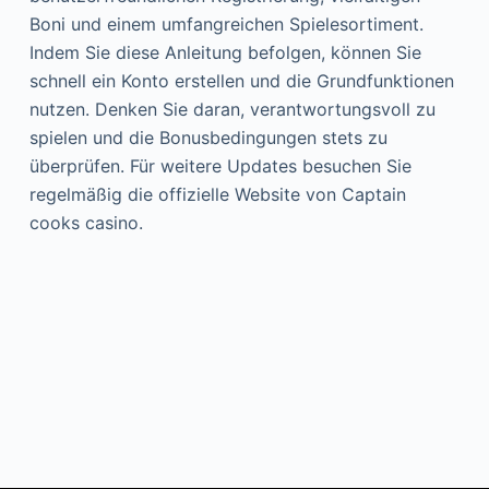
Boni und einem umfangreichen Spielesortiment.
Indem Sie diese Anleitung befolgen, können Sie
schnell ein Konto erstellen und die Grundfunktionen
nutzen. Denken Sie daran, verantwortungsvoll zu
spielen und die Bonusbedingungen stets zu
überprüfen. Für weitere Updates besuchen Sie
regelmäßig die offizielle Website von Captain
cooks casino.