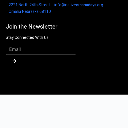
2221 North 24th Street
info@nativeomahadays.org
Omaha Nebraska 68110
Join the Newsletter
Stay Connected With Us
©
Design by
3KP Marketing
| Conwell Group, LLC