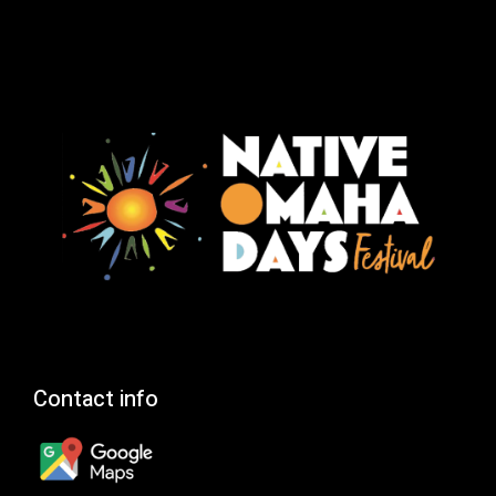
Contact info