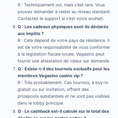
R : Techniquement oui, mais c’est rare. Vous
pouvez demander à rester au niveau standard.
Contactez le support si c’est votre souhait.
Q : Les cadeaux physiques sont-ils déclarés
aux impôts ?
R : Cela dépend de votre pays de résidence. Il
est de votre responsabilité de vous conformer
à la législation fiscale locale. Vegasino peut
fournir une attestation de valeur sur demande.
Q : Existe-t-il des tournois exclusifs pour les
membres Vegasino casino vip ?
R : Très probablement. Ces tournois, à buy-in
gratuit ou sur invitation, offrent des
prizepools substantiels et ne sont pas visibles
dans le lobby principal.
Q : Le cashback est-il calculé sur le total des