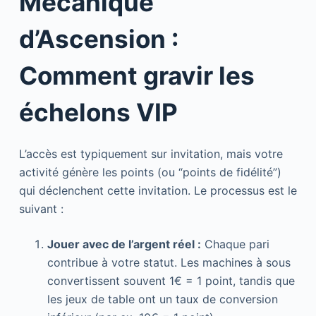
Mécanique
d’Ascension :
Comment gravir les
échelons VIP
L’accès est typiquement sur invitation, mais votre
activité génère les points (ou “points de fidélité”)
qui déclenchent cette invitation. Le processus est le
suivant :
Jouer avec de l’argent réel :
Chaque pari
contribue à votre statut. Les machines à sous
convertissent souvent 1€ = 1 point, tandis que
les jeux de table ont un taux de conversion