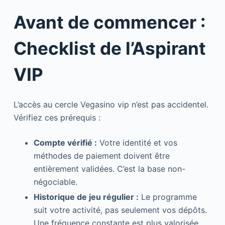
Avant de commencer :
Checklist de l’Aspirant
VIP
L’accès au cercle Vegasino vip n’est pas accidentel.
Vérifiez ces prérequis :
Compte vérifié :
Votre identité et vos
méthodes de paiement doivent être
entièrement validées. C’est la base non-
négociable.
Historique de jeu régulier :
Le programme
suit votre activité, pas seulement vos dépôts.
Une fréquence constante est plus valorisée