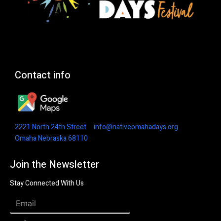
Contact info
2221 North 24th Street
info@nativeomahadays.org
Omaha Nebraska 68110
Join the Newsletter
Stay Connected With Us