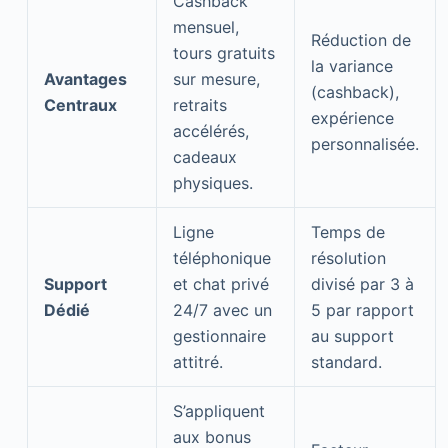
Cashback
mensuel,
Réduction de
tours gratuits
la variance
Avantages
sur mesure,
(cashback),
Centraux
retraits
expérience
accélérés,
personnalisée.
cadeaux
physiques.
Ligne
Temps de
téléphonique
résolution
Support
et chat privé
divisé par 3 à
Dédié
24/7 avec un
5 par rapport
gestionnaire
au support
attitré.
standard.
S’appliquent
aux bonus