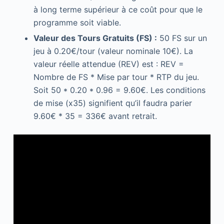
à long terme supérieur à ce coût pour que le
programme soit viable.
Valeur des Tours Gratuits (FS) :
50 FS sur un
jeu à 0.20€/tour (valeur nominale 10€). La
valeur réelle attendue (REV) est : REV =
Nombre de FS * Mise par tour * RTP du jeu.
Soit 50 * 0.20 * 0.96 = 9.60€. Les conditions
de mise (x35) signifient qu’il faudra parier
9.60€ * 35 = 336€ avant retrait.