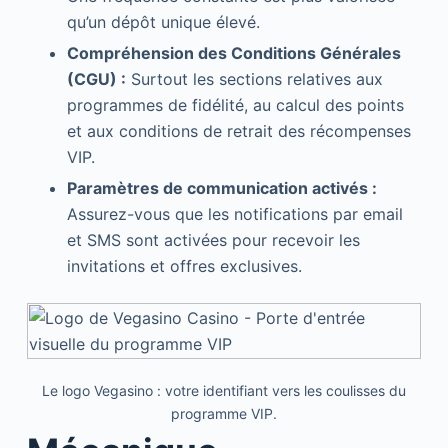
qu’un dépôt unique élevé.
Compréhension des Conditions Générales
(CGU) :
Surtout les sections relatives aux
programmes de fidélité, au calcul des points
et aux conditions de retrait des récompenses
VIP.
Paramètres de communication activés :
Assurez-vous que les notifications par email
et SMS sont activées pour recevoir les
invitations et offres exclusives.
Le logo Vegasino : votre identifiant vers les coulisses du
programme VIP.