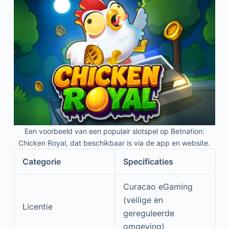
Een voorbeeld van een populair slotspel op Betnation:
Chicken Royal, dat beschikbaar is via de app en website.
Categorie
Specificaties
Curacao eGaming
(veilige en
Licentie
gereguleerde
omgeving)