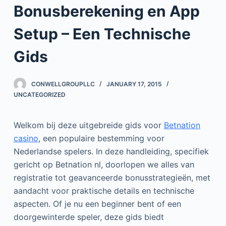
Bonusberekening en App
Setup – Een Technische
Gids
CONWELLGROUPLLC
JANUARY 17, 2015
UNCATEGORIZED
Welkom bij deze uitgebreide gids voor
Betnation
casino
, een populaire bestemming voor
Nederlandse spelers. In deze handleiding, specifiek
gericht op Betnation nl, doorlopen we alles van
registratie tot geavanceerde bonusstrategieën, met
aandacht voor praktische details en technische
aspecten. Of je nu een beginner bent of een
doorgewinterde speler, deze gids biedt