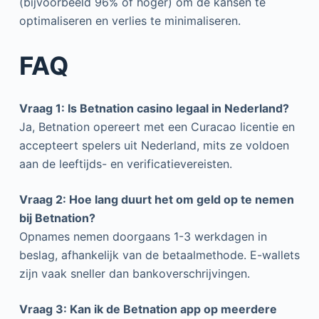
(bijvoorbeeld 96% of hoger) om de kansen te
optimaliseren en verlies te minimaliseren.
FAQ
Vraag 1: Is Betnation casino legaal in Nederland?
Ja, Betnation opereert met een Curacao licentie en
accepteert spelers uit Nederland, mits ze voldoen
aan de leeftijds- en verificatievereisten.
Vraag 2: Hoe lang duurt het om geld op te nemen
bij Betnation?
Opnames nemen doorgaans 1-3 werkdagen in
beslag, afhankelijk van de betaalmethode. E-wallets
zijn vaak sneller dan bankoverschrijvingen.
Vraag 3: Kan ik de Betnation app op meerdere