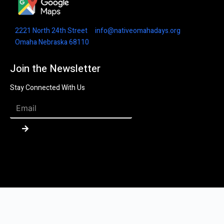
2221 North 24th Street
info@nativeomahadays.org
Omaha Nebraska 68110
Join the Newsletter
Stay Connected With Us
©
Design by
3KP Marketing
| Conwell Group, LLC