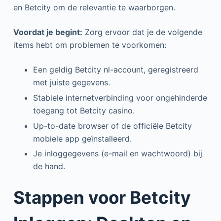
en Betcity om de relevantie te waarborgen.
Voordat je begint:
Zorg ervoor dat je de volgende
items hebt om problemen te voorkomen:
Een geldig Betcity nl-account, geregistreerd
met juiste gegevens.
Stabiele internetverbinding voor ongehinderde
toegang tot Betcity casino.
Up-to-date browser of de officiële Betcity
mobiele app geïnstalleerd.
Je inloggegevens (e-mail en wachtwoord) bij
de hand.
Stappen voor Betcity