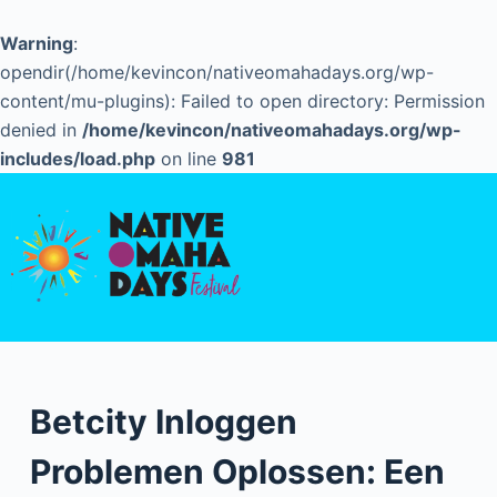
S
Warning
:
k
opendir(/home/kevincon/nativeomahadays.org/wp-
i
content/mu-plugins): Failed to open directory: Permission
p
denied in
/home/kevincon/nativeomahadays.org/wp-
t
includes/load.php
on line
981
o
c
o
n
t
e
n
t
Betcity Inloggen
Problemen Oplossen: Een