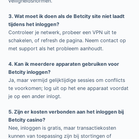
veiligheidsnormen.
3. Wat moet ik doen als de Betcity site niet laadt
tijdens het inloggen?
Controleer je netwerk, probeer een VPN uit te
schakelen, of refresh de pagina. Neem contact op
met support als het probleem aanhoudt.
4. Kan ik meerdere apparaten gebruiken voor
Betcity inloggen?
Ja, maar vermijd gelijktijdige sessies om conflicts
te voorkomen; log uit op het ene apparaat voordat
je op een ander inlogt.
5. Zijn er kosten verbonden aan het inloggen bij
Betcity casino?
Nee, inloggen is gratis, maar transactiekosten
kunnen van toepassing zijn bij stortingen of